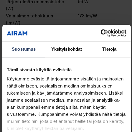
Järjestelmän enimmäisteho
56 W
(W)
Valaisimen tehokkuus
173 lm/W
(lm/W)
Tehokerroin
0.9
Kokonaisharmoninen särö
10 THD
(THD)
Suostumus
Yksityiskohdat
Tietoja
Himmennys ja ohjaus
Tämä sivusto käyttää evästeitä
Himmennettävä
Kyllä
Käytämme evästeitä tarjoamamme sisällön ja mainosten
Himmennys 0-10 V
Ei
räätälöimiseen, sosiaalisen median ominaisuuksien
Himmennys 1-10 V
Ei
tukemiseen ja kävijämäärämme analysoimiseen. Lisäksi
Himmennys DALI
Kyllä
jaamme sosiaalisen median, mainosalan ja analytiikka-
Himmennys DALI-2
Kyllä
alan kumppaneillemme tietoja siitä, miten käytät
Himmennys DMX
Ei
sivustoamme. Kumppanimme voivat yhdistää näitä tietoja
Himmennys DSI
Ei
muihin tietoihin, joita olet antanut heille tai joita on kerätty,
Himmennys LineSwitch
Ei
kun olet käyttänyt heidän palvelujaan.