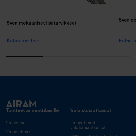
Svea op
Svea mekaaniset lisätarvikkeet
Katso tuotteet
Katso t
Tuotteet ammattilaisille
Valaistusratkaisut
Valaisimet
Langattomat
valaistusratkaisut
Valonlähteet