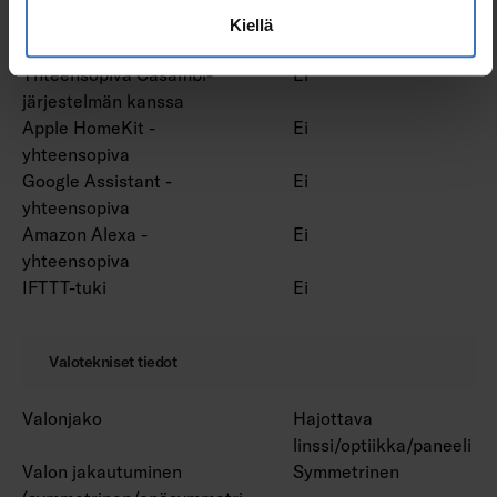
Vakiovalovirta-ohjaus (CLO)
Ei
Kiellä
Bluetooth -ohjattava
Ei
Yhteensopiva Casambi-
Ei
järjestelmän kanssa
Apple HomeKit -
Ei
yhteensopiva
Google Assistant -
Ei
yhteensopiva
Amazon Alexa -
Ei
yhteensopiva
IFTTT-tuki
Ei
Valotekniset tiedot
Valonjako
Hajottava
linssi/optiikka/paneeli
Valon jakautuminen
Symmetrinen