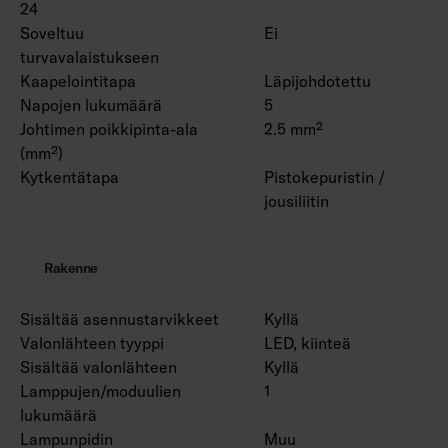
24
Soveltuu
Ei
turvavalaistukseen
Kaapelointitapa
Läpijohdotettu
Napojen lukumäärä
5
Johtimen poikkipinta-ala
2.5 mm²
(mm²)
Kytkentätapa
Pistokepuristin /
jousiliitin
Rakenne
Sisältää asennustarvikkeet
Kyllä
Valonlähteen tyyppi
LED, kiinteä
Sisältää valonlähteen
Kyllä
Lamppujen/moduulien
1
lukumäärä
Lampunpidin
Muu