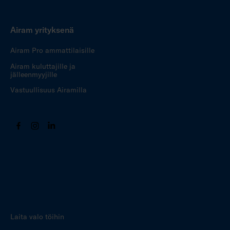
Airam yrityksenä
Airam Pro ammattilaisille
Airam kuluttajille ja
jälleenmyyjille
Vastuullisuus Airamilla
Laita valo töihin