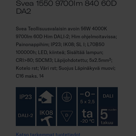
Svea 1550 9700lm 840 60D
DA2
Svea Teollisuusvalaisin avoin 56W 4000K
9700lm 60D Him DALI-2; Him ohjelmoitavissa;
Painonappihim; IP23; IK08; SL I; L70B50
100000h; LED, kiinteä; Sisältää lampun;
CRI>80; SDCM3; Läpijohdotettu; 5x2.5mm²;
Kotelo rst; Väri rst; Suojus Läpinäkyvä muovi;
C16 maks. 14
Katso tarkemmat tuotetiedot