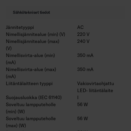
Sähkötekniset tiedot
Jännitetyyppi
AC
Nimellisjännitealue (min) (V)
220 V
Nimellisjännitealue (max)
240 V
(V)
Nimellisvirta-alue (min)
350 mA
(mA)
Nimellisvirta-alue (max)
350 mA
(mA)
Liitäntälaitteen tyyppi
Vakiovirtaohjattu
LED- liitäntälaite
Suojausluokka (IEC 61140)
I
Soveltuu lampputeholle
56 W
(min) (W)
Soveltuu lampputeholle
56 W
(max) (W)