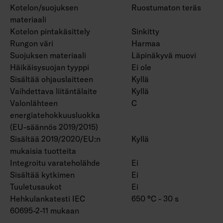
Kotelon/suojuksen
Ruostumaton teräs
materiaali
Kotelon pintakäsittely
Sinkitty
Rungon väri
Harmaa
Suojuksen materiaali
Läpinäkyvä muovi
Häikäisysuojan tyyppi
Ei ole
Sisältää ohjauslaitteen
Kyllä
Vaihdettava liitäntälaite
Kyllä
Valonlähteen
C
energiatehokkuusluokka
(EU-säännös 2019/2015)
Sisältää 2019/2020/EU:n
Kyllä
mukaisia tuotteita
Integroitu varateholähde
Ei
Sisältää kytkimen
Ei
Tuuletusaukot
Ei
Hehkulankatesti IEC
650 °C - 30 s
60695-2-11 mukaan