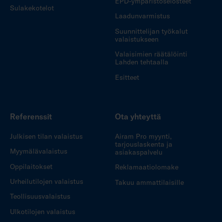
EPD-ympäristöselosteet
Sulakekotelot
Laadunvarmistus
Suunnittelijan työkalut
valaistukseen
Valaisimien räätälöinti
Lahden tehtaalla
Esitteet
Referenssit
Ota yhteyttä
Julkisen tilan valaistus
Airam Pro myynti,
tarjouslaskenta ja
Myymälävalaistus
asiakaspalvelu
Oppilaitokset
Reklamaatiolomake
Urheilutilojen valaistus
Takuu ammattilaisille
Teollisuusvalaistus
Ulkotilojen valaistus