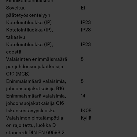
kiinnikeasennukseen
On/off, Dali-2, jossa suorapainikeohjaus (230V)
Soveltuu
Ei
ja Casambi-ohjaus.
päätetyöskentelyyn
Suorapainikeohjauksessa käytettävien
Kotelointiluokka (IP)
IP23
valaisinten enimmäismäärä yhdessä ryhmässä
Kotelointiluokka (IP),
IP23
on 50 kpl.
takasivu
Käyttöympäristön lämpötila -20 … 25 °C,
Kotelointiluokka (IP),
IP23
soveltuu sisäkäyttöön.
edestä
Hyötyelinikä L70 > 100 000 h (Ta25°C).
Valaisinten enimmäismäärä
8
Hyötyelinikä L80 100 000 h (Ta25°C).
per johdonsuojakatkaisija
DAS = Kaksoisasymmetrinen (hyllyoptiikka),
C10 (MCB)
ACMP = Akryyli mikroprisma, PCO =
Enimmäismäärä valaisimia,
8
johdonsuojakatkaisija B16
Polykarbonaatti opaali
Enimmäismäärä valaisimia,
14
johdonsuojakatkaisija C16
Lisätarvikkeina matalaluminanssiritilät
Iskunkestävyysluokka
IK08
4338576 (1250 mm) ja 4338577 (1550 mm),
Valaisimen pintalämpötila
Kyllä
pallosuojaverkot (4338574 (1250 mm) ja
on rajoitettu, luokka D,
4338575 (1550 mm) ja yleiskiskokiinnike
standardi DIN EN 60598-2-
4310530.