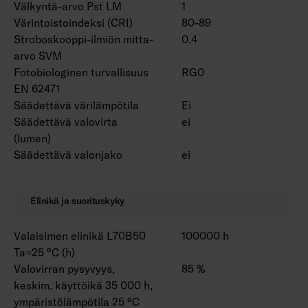
Välkyntä-arvo Pst LM
1
Värintoistoindeksi (CRI)
80-89
Stroboskooppi-ilmiön mitta-
0.4
arvo SVM
Fotobiologinen turvallisuus
RG0
EN 62471
Säädettävä värilämpötila
Ei
Säädettävä valovirta
ei
(lumen)
Säädettävä valonjako
ei
Elinikä ja suorituskyky
Valaisimen elinikä L70B50
100000 h
Ta=25 °C (h)
Valovirran pysyvyys,
85 %
keskim. käyttöikä 35 000 h,
ympäristölämpötila 25 °C