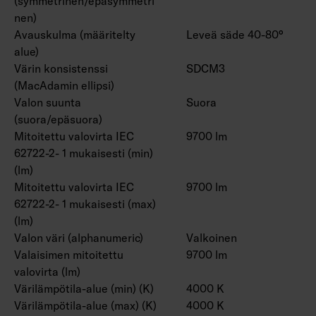
(symmetrinen/epäsymmetri
nen)
Avauskulma (määritelty
Leveä säde 40-80°
alue)
Värin konsistenssi
SDCM3
(MacAdamin ellipsi)
Valon suunta
Suora
(suora/epäsuora)
Mitoitettu valovirta IEC
9700 lm
62722-2- 1 mukaisesti (min)
(lm)
Mitoitettu valovirta IEC
9700 lm
62722-2- 1 mukaisesti (max)
(lm)
Valon väri (alphanumeric)
Valkoinen
Valaisimen mitoitettu
9700 lm
valovirta (lm)
Värilämpötila-alue (min) (K)
4000 K
Värilämpötila-alue (max) (K)
4000 K