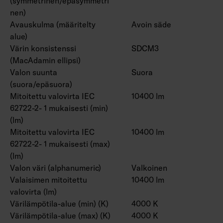
(symmetrinen/epäsymmetri
nen)
Avauskulma (määritelty
Avoin säde
alue)
Värin konsistenssi
SDCM3
(MacAdamin ellipsi)
Valon suunta
Suora
(suora/epäsuora)
Mitoitettu valovirta IEC
10400 lm
62722-2- 1 mukaisesti (min)
(lm)
Mitoitettu valovirta IEC
10400 lm
62722-2- 1 mukaisesti (max)
(lm)
Valon väri (alphanumeric)
Valkoinen
Valaisimen mitoitettu
10400 lm
valovirta (lm)
Värilämpötila-alue (min) (K)
4000 K
Värilämpötila-alue (max) (K)
4000 K