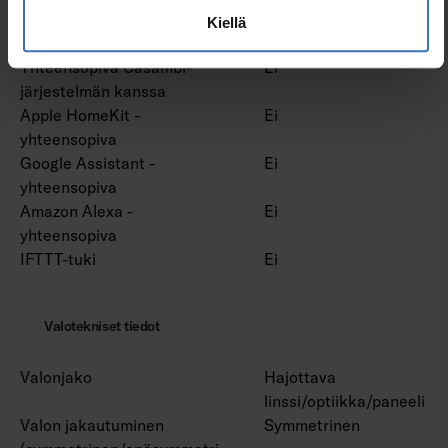
Vakiovalovirta-ohjaus (CLO)
Ei
Kiellä
Bluetooth -ohjattava
Ei
Yhteensopiva Casambi-
Ei
järjestelmän kanssa
Apple HomeKit -
Ei
yhteensopiva
Google Assistant -
Ei
yhteensopiva
Amazon Alexa -
Ei
yhteensopiva
IFTTT-tuki
Ei
Valotekniset tiedot
Valonjako
Hajottava
linssi/optiikka/paneeli
Valon jakautuminen
Symmetrinen