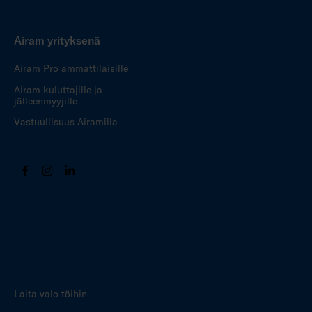
Airam yrityksenä
Airam Pro ammattilaisille
Airam kuluttajille ja
jälleenmyyjille
Vastuullisuus Airamilla
Laita valo töihin