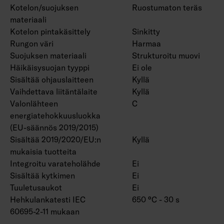
Kotelon/suojuksen
Ruostumaton teräs
materiaali
Kotelon pintakäsittely
Sinkitty
Rungon väri
Harmaa
Suojuksen materiaali
Strukturoitu muovi
Häikäisysuojan tyyppi
Ei ole
Sisältää ohjauslaitteen
Kyllä
Vaihdettava liitäntälaite
Kyllä
Valonlähteen
C
energiatehokkuusluokka
(EU-säännös 2019/2015)
Sisältää 2019/2020/EU:n
Kyllä
mukaisia tuotteita
Integroitu varateholähde
Ei
Sisältää kytkimen
Ei
Tuuletusaukot
Ei
Hehkulankatesti IEC
650 °C - 30 s
60695-2-11 mukaan