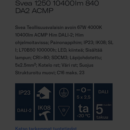
Svea 1250 10400lm 840
DA2 ACMP
Svea Teollisuusvalaisin avoin 67W 4000K
10400lm ACMP Him DALI-2; Him
ohjelmoitavissa; Painonappihim; IP23; IK08; SL
I; L70B50 100000h; LED, kiinteä; Sisältää
lampun; CRI>80; SDCM3; Läpijohdotettu;
5x2.5mm²; Kotelo rst; Väri rst; Suojus
Strukturoitu muovi; C16 maks. 23
Katso tarkemmat tuotetiedot