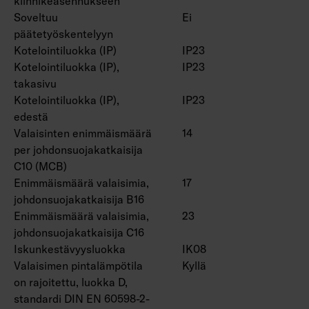
kiinnikeasennukseen
On/off, Dali-2, jossa suorapainikeohjaus (230V)
Soveltuu
Ei
ja Casambi-ohjaus.
päätetyöskentelyyn
Suorapainikeohjauksessa käytettävien
Kotelointiluokka (IP)
IP23
valaisinten enimmäismäärä yhdessä ryhmässä
Kotelointiluokka (IP),
IP23
on 50 kpl.
takasivu
Käyttöympäristön lämpötila -20 … 25 °C,
Kotelointiluokka (IP),
IP23
soveltuu sisäkäyttöön.
edestä
Hyötyelinikä L70 > 100 000 h (Ta25°C).
Valaisinten enimmäismäärä
14
Hyötyelinikä L80 100 000 h (Ta25°C).
per johdonsuojakatkaisija
DAS = Kaksoisasymmetrinen (hyllyoptiikka),
C10 (MCB)
ACMP = Akryyli mikroprisma, PCO =
Enimmäismäärä valaisimia,
17
johdonsuojakatkaisija B16
Polykarbonaatti opaali
Enimmäismäärä valaisimia,
23
johdonsuojakatkaisija C16
Lisätarvikkeina matalaluminanssiritilät
Iskunkestävyysluokka
IK08
4338576 (1250 mm) ja 4338577 (1550 mm),
Valaisimen pintalämpötila
Kyllä
pallosuojaverkot (4338574 (1250 mm) ja
on rajoitettu, luokka D,
4338575 (1550 mm) ja yleiskiskokiinnike
standardi DIN EN 60598-2-
4310530.