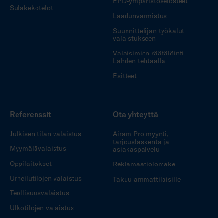
EPD-ympäristöselosteet
Sulakekotelot
Laadunvarmistus
Suunnittelijan työkalut
valaistukseen
Valaisimien räätälöinti
Lahden tehtaalla
Esitteet
Referenssit
Ota yhteyttä
Julkisen tilan valaistus
Airam Pro myynti,
tarjouslaskenta ja
Myymälävalaistus
asiakaspalvelu
Oppilaitokset
Reklamaatiolomake
Urheilutilojen valaistus
Takuu ammattilaisille
Teollisuusvalaistus
Ulkotilojen valaistus