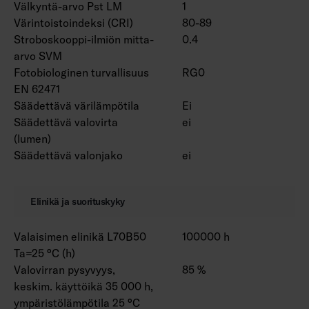
Välkyntä-arvo Pst LM
1
Värintoistoindeksi (CRI)
80-89
Stroboskooppi-ilmiön mitta-
0.4
arvo SVM
Fotobiologinen turvallisuus
RG0
EN 62471
Säädettävä värilämpötila
Ei
Säädettävä valovirta
ei
(lumen)
Säädettävä valonjako
ei
Elinikä ja suorituskyky
Valaisimen elinikä L70B50
100000 h
Ta=25 °C (h)
Valovirran pysyvyys,
85 %
keskim. käyttöikä 35 000 h,
ympäristölämpötila 25 °C