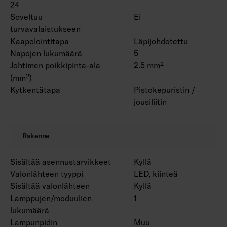
24
Soveltuu
Ei
turvavalaistukseen
Kaapelointitapa
Läpijohdotettu
Napojen lukumäärä
5
Johtimen poikkipinta-ala
2.5 mm²
(mm²)
Kytkentätapa
Pistokepuristin /
jousiliitin
Rakenne
Sisältää asennustarvikkeet
Kyllä
Valonlähteen tyyppi
LED, kiinteä
Sisältää valonlähteen
Kyllä
Lamppujen/moduulien
1
lukumäärä
Lampunpidin
Muu