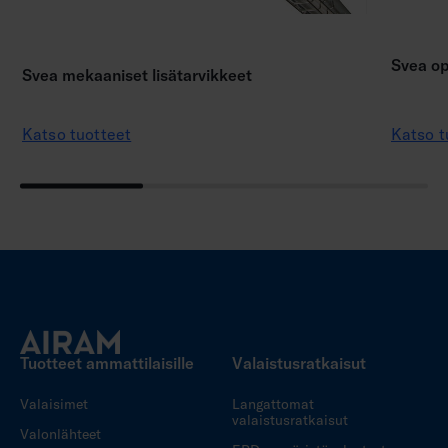
Svea op
Svea mekaaniset lisätarvikkeet
Katso tuotteet
Katso t
Tuotteet ammattilaisille
Valaistusratkaisut
Valaisimet
Langattomat
valaistusratkaisut
Valonlähteet