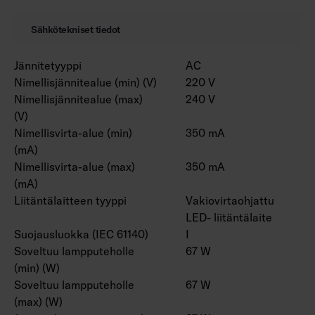
Sähkötekniset tiedot
Jännitetyyppi
AC
Nimellisjännitealue (min) (V)
220 V
Nimellisjännitealue (max)
240 V
(V)
Nimellisvirta-alue (min)
350 mA
(mA)
Nimellisvirta-alue (max)
350 mA
(mA)
Liitäntälaitteen tyyppi
Vakiovirtaohjattu
LED- liitäntälaite
Suojausluokka (IEC 61140)
I
Soveltuu lampputeholle
67 W
(min) (W)
Soveltuu lampputeholle
67 W
(max) (W)