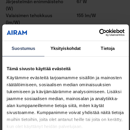
Järjestelmän enimmäisteho
67 W
(W)
Valaisimen tehokkuus
155 lm/W
(lm/W)
Tehokerroin
0.9
Kokonaisharmoninen särö
10 THD
(THD)
Suostumus
Yksityiskohdat
Tietoja
Himmennys ja ohjaus
Tämä sivusto käyttää evästeitä
Himmennettävä
Kyllä
Käytämme evästeitä tarjoamamme sisällön ja mainosten
Himmennys 0-10 V
Ei
räätälöimiseen, sosiaalisen median ominaisuuksien
Himmennys 1-10 V
Ei
tukemiseen ja kävijämäärämme analysoimiseen. Lisäksi
Himmennys DALI
Kyllä
jaamme sosiaalisen median, mainosalan ja analytiikka-
Himmennys DALI-2
Kyllä
alan kumppaneillemme tietoja siitä, miten käytät
Himmennys DMX
Ei
sivustoamme. Kumppanimme voivat yhdistää näitä tietoja
Himmennys DSI
Ei
muihin tietoihin, joita olet antanut heille tai joita on kerätty,
Himmennys LineSwitch
Ei
kun olet käyttänyt heidän palvelujaan.