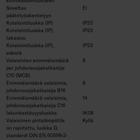
kiinnikeasennukseen
On/off, Dali-2, jossa suorapainikeohjaus (230V)
Soveltuu
Ei
ja Casambi-ohjaus.
päätetyöskentelyyn
Suorapainikeohjauksessa käytettävien
Kotelointiluokka (IP)
IP23
valaisinten enimmäismäärä yhdessä ryhmässä
Kotelointiluokka (IP),
IP23
on 50 kpl.
takasivu
Käyttöympäristön lämpötila -20 … 25 °C,
Kotelointiluokka (IP),
IP23
soveltuu sisäkäyttöön.
edestä
Hyötyelinikä L70 > 100 000 h (Ta25°C).
Valaisinten enimmäismäärä
8
Hyötyelinikä L80 100 000 h (Ta25°C).
per johdonsuojakatkaisija
DAS = Kaksoisasymmetrinen (hyllyoptiikka),
C10 (MCB)
ACMP = Akryyli mikroprisma, PCO =
Enimmäismäärä valaisimia,
8
johdonsuojakatkaisija B16
Polykarbonaatti opaali
Enimmäismäärä valaisimia,
14
johdonsuojakatkaisija C16
Lisätarvikkeina matalaluminanssiritilät
Iskunkestävyysluokka
IK08
4338576 (1250 mm) ja 4338577 (1550 mm),
Valaisimen pintalämpötila
Kyllä
pallosuojaverkot (4338574 (1250 mm) ja
on rajoitettu, luokka D,
4338575 (1550 mm) ja yleiskiskokiinnike
standardi DIN EN 60598-2-
4310530.