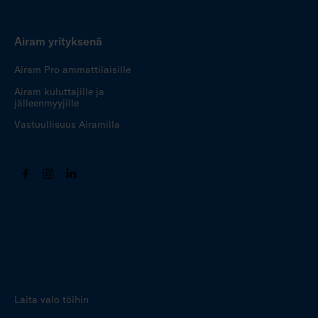
Airam yrityksenä
Airam Pro ammattilaisille
Airam kuluttajille ja
jälleenmyyjille
Vastuullisuus Airamilla
Laita valo töihin