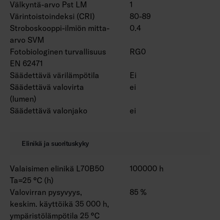
Välkyntä-arvo Pst LM
1
Värintoistoindeksi (CRI)
80-89
Stroboskooppi-ilmiön mitta-
0.4
arvo SVM
Fotobiologinen turvallisuus
RG0
EN 62471
Säädettävä värilämpötila
Ei
Säädettävä valovirta
ei
(lumen)
Säädettävä valonjako
ei
Elinikä ja suorituskyky
Valaisimen elinikä L70B50
100000 h
Ta=25 °C (h)
Valovirran pysyvyys,
85 %
keskim. käyttöikä 35 000 h,
ympäristölämpötila 25 °C