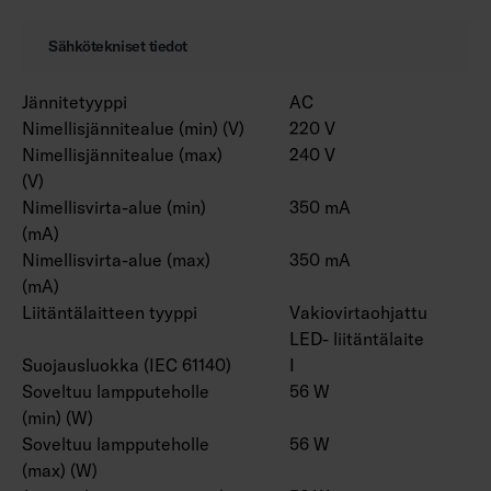
Sähkötekniset tiedot
Jännitetyyppi
AC
Nimellisjännitealue (min) (V)
220 V
Nimellisjännitealue (max)
240 V
(V)
Nimellisvirta-alue (min)
350 mA
(mA)
Nimellisvirta-alue (max)
350 mA
(mA)
Liitäntälaitteen tyyppi
Vakiovirtaohjattu
LED- liitäntälaite
Suojausluokka (IEC 61140)
I
Soveltuu lampputeholle
56 W
(min) (W)
Soveltuu lampputeholle
56 W
(max) (W)