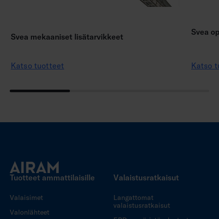
Svea op
Svea mekaaniset lisätarvikkeet
Katso tuotteet
Katso t
Tuotteet ammattilaisille
Valaistusratkaisut
Valaisimet
Langattomat
valaistusratkaisut
Valonlähteet