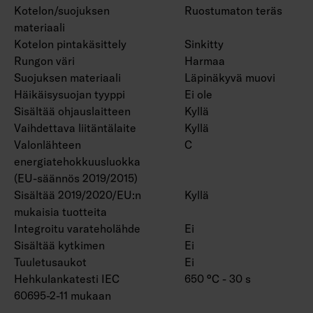
Kotelon/suojuksen
Ruostumaton teräs
materiaali
Kotelon pintakäsittely
Sinkitty
Rungon väri
Harmaa
Suojuksen materiaali
Läpinäkyvä muovi
Häikäisysuojan tyyppi
Ei ole
Sisältää ohjauslaitteen
Kyllä
Vaihdettava liitäntälaite
Kyllä
Valonlähteen
C
energiatehokkuusluokka
(EU-säännös 2019/2015)
Sisältää 2019/2020/EU:n
Kyllä
mukaisia tuotteita
Integroitu varateholähde
Ei
Sisältää kytkimen
Ei
Tuuletusaukot
Ei
Hehkulankatesti IEC
650 °C - 30 s
60695-2-11 mukaan