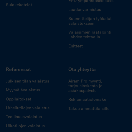
EPD-ympäristöselosteet
Sulakekotelot
Laadunvarmistus
Suunnittelijan työkalut
valaistukseen
Valaisimien räätälöinti
Lahden tehtaalla
Esitteet
Referenssit
Ota yhteyttä
Julkisen tilan valaistus
Airam Pro myynti,
tarjouslaskenta ja
Myymälävalaistus
asiakaspalvelu
Oppilaitokset
Reklamaatiolomake
Urheilutilojen valaistus
Takuu ammattilaisille
Teollisuusvalaistus
Ulkotilojen valaistus