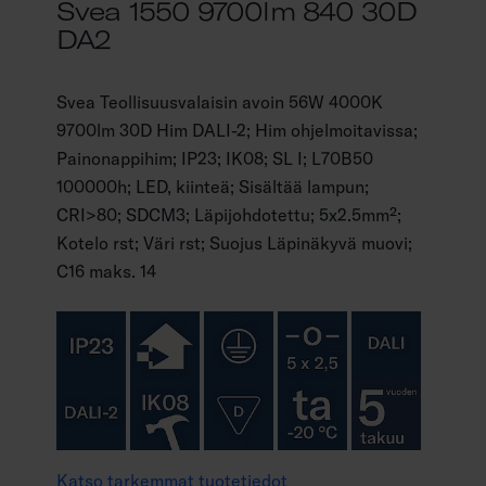
Svea 1550 9700lm 840 30D
DA2
Svea Teollisuusvalaisin avoin 56W 4000K
9700lm 30D Him DALI-2; Him ohjelmoitavissa;
Painonappihim; IP23; IK08; SL I; L70B50
100000h; LED, kiinteä; Sisältää lampun;
CRI>80; SDCM3; Läpijohdotettu; 5x2.5mm²;
Kotelo rst; Väri rst; Suojus Läpinäkyvä muovi;
C16 maks. 14
Katso tarkemmat tuotetiedot