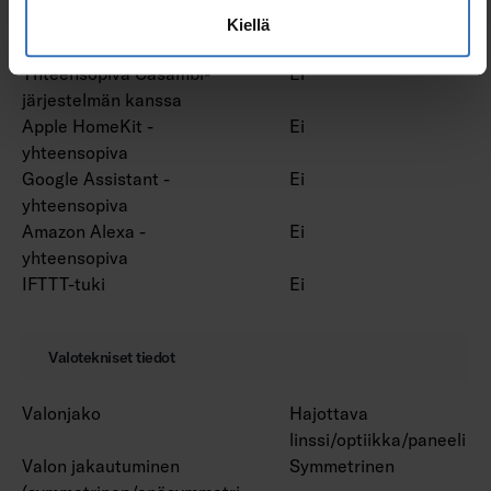
Vakiovalovirta-ohjaus (CLO)
Ei
Kiellä
Bluetooth -ohjattava
Ei
Yhteensopiva Casambi-
Ei
järjestelmän kanssa
Apple HomeKit -
Ei
yhteensopiva
Google Assistant -
Ei
yhteensopiva
Amazon Alexa -
Ei
yhteensopiva
IFTTT-tuki
Ei
Valotekniset tiedot
Valonjako
Hajottava
linssi/optiikka/paneeli
Valon jakautuminen
Symmetrinen