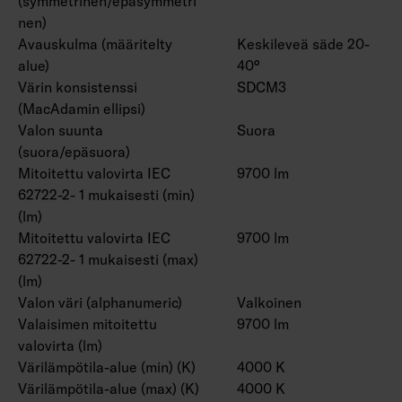
(symmetrinen/epäsymmetri
nen)
Avauskulma (määritelty
Keskileveä säde 20-
alue)
40°
Värin konsistenssi
SDCM3
(MacAdamin ellipsi)
Valon suunta
Suora
(suora/epäsuora)
Mitoitettu valovirta IEC
9700 lm
62722-2- 1 mukaisesti (min)
(lm)
Mitoitettu valovirta IEC
9700 lm
62722-2- 1 mukaisesti (max)
(lm)
Valon väri (alphanumeric)
Valkoinen
Valaisimen mitoitettu
9700 lm
valovirta (lm)
Värilämpötila-alue (min) (K)
4000 K
Värilämpötila-alue (max) (K)
4000 K