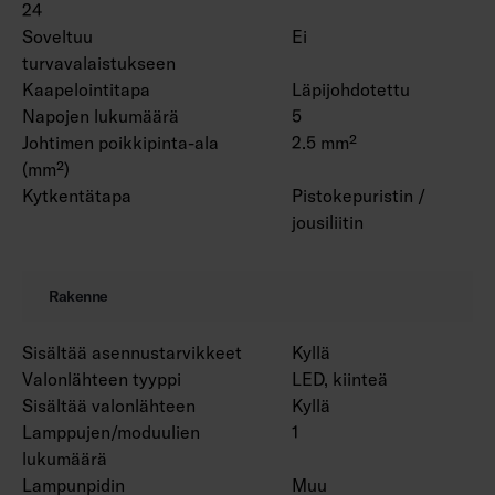
24
Soveltuu
Ei
turvavalaistukseen
Kaapelointitapa
Läpijohdotettu
Napojen lukumäärä
5
Johtimen poikkipinta-ala
2.5 mm²
(mm²)
Kytkentätapa
Pistokepuristin /
jousiliitin
Rakenne
Sisältää asennustarvikkeet
Kyllä
Valonlähteen tyyppi
LED, kiinteä
Sisältää valonlähteen
Kyllä
Lamppujen/moduulien
1
lukumäärä
Lampunpidin
Muu