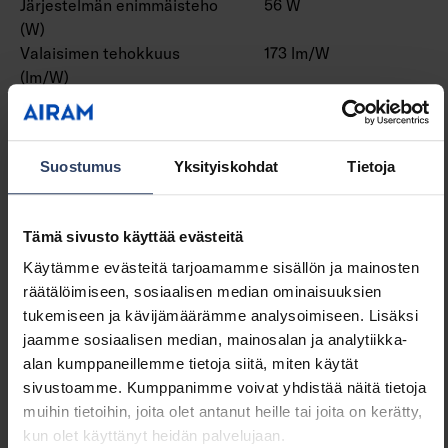
Järjestelmän enimmäisteho
56 W
(W)
Valaisimen tehokkuus
173 lm/W
(lm/W)
Tehokerroin
0.9
Kokonaisharmoninen särö
10 THD
(THD)
Suostumus
Yksityiskohdat
Tietoja
Himmennys ja ohjaus
Tämä sivusto käyttää evästeitä
Himmennettävä
Kyllä
Käytämme evästeitä tarjoamamme sisällön ja mainosten
Himmennys 0-10 V
Ei
räätälöimiseen, sosiaalisen median ominaisuuksien
Himmennys 1-10 V
Ei
tukemiseen ja kävijämäärämme analysoimiseen. Lisäksi
Himmennys DALI
Kyllä
jaamme sosiaalisen median, mainosalan ja analytiikka-
Himmennys DALI-2
Kyllä
alan kumppaneillemme tietoja siitä, miten käytät
Himmennys DMX
Ei
sivustoamme. Kumppanimme voivat yhdistää näitä tietoja
Himmennys DSI
Ei
muihin tietoihin, joita olet antanut heille tai joita on kerätty,
Himmennys LineSwitch
Ei
kun olet käyttänyt heidän palvelujaan.