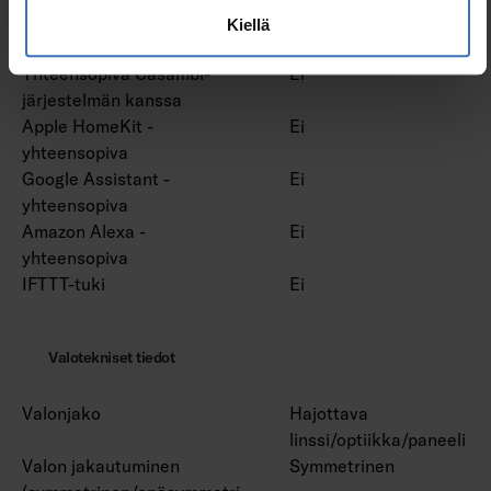
Vakiovalovirta-ohjaus (CLO)
Ei
Kiellä
Bluetooth -ohjattava
Ei
Yhteensopiva Casambi-
Ei
järjestelmän kanssa
Apple HomeKit -
Ei
yhteensopiva
Google Assistant -
Ei
yhteensopiva
Amazon Alexa -
Ei
yhteensopiva
IFTTT-tuki
Ei
Valotekniset tiedot
Valonjako
Hajottava
linssi/optiikka/paneeli
Valon jakautuminen
Symmetrinen