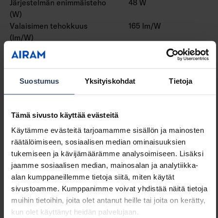
Järjestelmän enimmäisteho
48 W
(W)
Valaisimen tehokkuus
165 lm/W
(lm/W)
Tehokerroin
0.9
Kokonaisharmoninen särö
10 THD
(THD)
Suostumus
Yksityiskohdat
Tietoja
Himmennys ja ohjaus
Tämä sivusto käyttää evästeitä
Himmennettävä
Kyllä
Käytämme evästeitä tarjoamamme sisällön ja mainosten
Himmennys 0-10 V
Ei
räätälöimiseen, sosiaalisen median ominaisuuksien
Himmennys 1-10 V
Ei
tukemiseen ja kävijämäärämme analysoimiseen. Lisäksi
Himmennys DALI
Kyllä
jaamme sosiaalisen median, mainosalan ja analytiikka-
Himmennys DALI-2
Kyllä
alan kumppaneillemme tietoja siitä, miten käytät
Himmennys DMX
Ei
sivustoamme. Kumppanimme voivat yhdistää näitä tietoja
Himmennys DSI
Ei
muihin tietoihin, joita olet antanut heille tai joita on kerätty,
Himmennys LineSwitch
Ei
kun olet käyttänyt heidän palvelujaan.