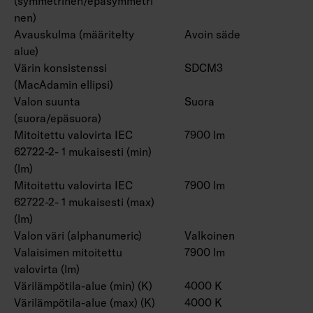
(symmetrinen/epäsymmetri
nen)
Avauskulma (määritelty
Avoin säde
alue)
Värin konsistenssi
SDCM3
(MacAdamin ellipsi)
Valon suunta
Suora
(suora/epäsuora)
Mitoitettu valovirta IEC
7900 lm
62722-2- 1 mukaisesti (min)
(lm)
Mitoitettu valovirta IEC
7900 lm
62722-2- 1 mukaisesti (max)
(lm)
Valon väri (alphanumeric)
Valkoinen
Valaisimen mitoitettu
7900 lm
valovirta (lm)
Värilämpötila-alue (min) (K)
4000 K
Värilämpötila-alue (max) (K)
4000 K