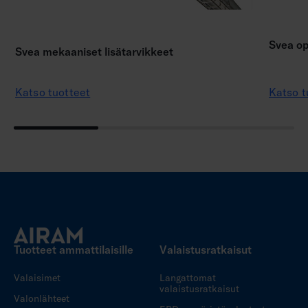
Svea op
Svea mekaaniset lisätarvikkeet
Katso tuotteet
Katso t
Tuotteet ammattilaisille
Valaistusratkaisut
Valaisimet
Langattomat
valaistusratkaisut
Valonlähteet