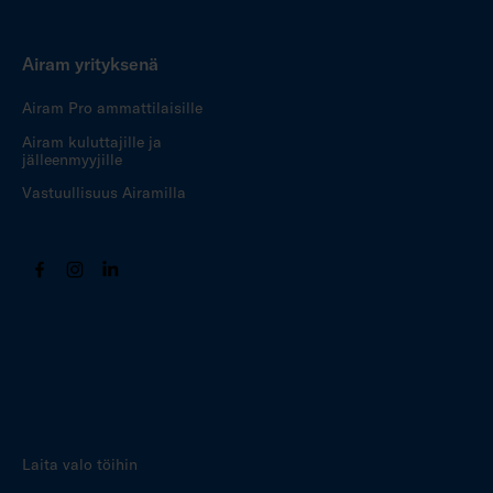
Airam yrityksenä
Airam Pro ammattilaisille
Airam kuluttajille ja
jälleenmyyjille
Vastuullisuus Airamilla
Laita valo töihin