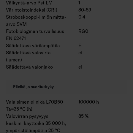
Välkyntä-arvo Pst LM
1
Värintoistoindeksi (CRI)
80-89
Stroboskooppi-ilmiön mitta-
0.4
arvo SVM
Fotobiologinen turvallisuus
RG0
EN 62471
Säädettävä värilämpötila
Ei
Säädettävä valovirta
ei
(lumen)
Säädettävä valonjako
ei
Elinikä ja suorituskyky
Valaisimen elinikä L70B50
100000 h
Ta=25 °C (h)
Valovirran pysyvyys,
85 %
keskim. käyttöikä 35 000 h,
ympäristölämpötila 25 °C