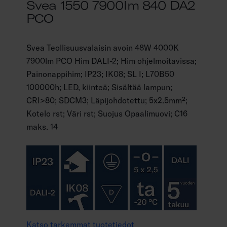
Svea 1550 7900lm 840 DA2
PCO
Svea Teollisuusvalaisin avoin 48W 4000K
7900lm PCO Him DALI-2; Him ohjelmoitavissa;
Painonappihim; IP23; IK08; SL I; L70B50
100000h; LED, kiinteä; Sisältää lampun;
CRI>80; SDCM3; Läpijohdotettu; 5x2.5mm²;
Kotelo rst; Väri rst; Suojus Opaalimuovi; C16
maks. 14
Katso tarkemmat tuotetiedot