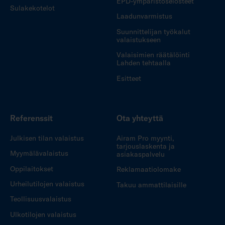
EPD-ympäristöselosteet
Sulakekotelot
Laadunvarmistus
Suunnittelijan työkalut
valaistukseen
Valaisimien räätälöinti
Lahden tehtaalla
Esitteet
Referenssit
Ota yhteyttä
Julkisen tilan valaistus
Airam Pro myynti,
tarjouslaskenta ja
Myymälävalaistus
asiakaspalvelu
Oppilaitokset
Reklamaatiolomake
Urheilutilojen valaistus
Takuu ammattilaisille
Teollisuusvalaistus
Ulkotilojen valaistus