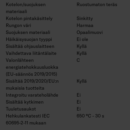
Kotelon/suojuksen
Ruostumaton teräs
materiaali
Kotelon pintakäsittely
Sinkitty
Rungon väri
Harmaa
Suojuksen materiaali
Opaalimuovi
Häikäisysuojan tyyppi
Ei ole
Sisältää ohjauslaitteen
Kyllä
Vaihdettava liitäntälaite
Kyllä
Valonlähteen
C
energiatehokkuusluokka
(EU-säännös 2019/2015)
Sisältää 2019/2020/EU:n
Kyllä
mukaisia tuotteita
Integroitu varateholähde
Ei
Sisältää kytkimen
Ei
Tuuletusaukot
Ei
Hehkulankatesti IEC
650 °C - 30 s
60695-2-11 mukaan