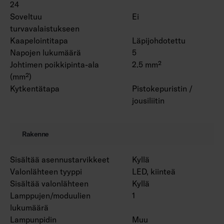
24
Soveltuu
Ei
turvavalaistukseen
Kaapelointitapa
Läpijohdotettu
Napojen lukumäärä
5
Johtimen poikkipinta-ala
2.5 mm²
(mm²)
Kytkentätapa
Pistokepuristin /
jousiliitin
Rakenne
Sisältää asennustarvikkeet
Kyllä
Valonlähteen tyyppi
LED, kiinteä
Sisältää valonlähteen
Kyllä
Lamppujen/moduulien
1
lukumäärä
Lampunpidin
Muu