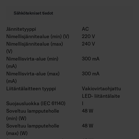
Sähkötekniset tiedot
Jännitetyyppi
AC
Nimellisjännitealue (min) (V)
220 V
Nimellisjännitealue (max)
240 V
(V)
Nimellisvirta-alue (min)
300 mA
(mA)
Nimellisvirta-alue (max)
300 mA
(mA)
Liitäntälaitteen tyyppi
Vakiovirtaohjattu
LED- liitäntälaite
Suojausluokka (IEC 61140)
I
Soveltuu lampputeholle
48 W
(min) (W)
Soveltuu lampputeholle
48 W
(max) (W)