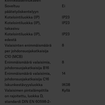
kiinnikeasennukseen
On/off, Dali-2, jossa suorapainikeohjaus (230V)
Soveltuu
Ei
ja Casambi-ohjaus.
päätetyöskentelyyn
Suorapainikeohjauksessa käytettävien
Kotelointiluokka (IP)
IP23
valaisinten enimmäismäärä yhdessä ryhmässä
Kotelointiluokka (IP),
IP23
on 50 kpl.
takasivu
Käyttöympäristön lämpötila -20 … 25 °C,
Kotelointiluokka (IP),
IP23
soveltuu sisäkäyttöön.
edestä
Hyötyelinikä L70 > 100 000 h (Ta25°C).
Valaisinten enimmäismäärä
8
Hyötyelinikä L80 100 000 h (Ta25°C).
per johdonsuojakatkaisija
DAS = Kaksoisasymmetrinen (hyllyoptiikka),
C10 (MCB)
ACMP = Akryyli mikroprisma, PCO =
Enimmäismäärä valaisimia,
8
johdonsuojakatkaisija B16
Polykarbonaatti opaali
Enimmäismäärä valaisimia,
14
johdonsuojakatkaisija C16
Lisätarvikkeina matalaluminanssiritilät
Iskunkestävyysluokka
IK08
4338576 (1250 mm) ja 4338577 (1550 mm),
Valaisimen pintalämpötila
Kyllä
pallosuojaverkot (4338574 (1250 mm) ja
on rajoitettu, luokka D,
4338575 (1550 mm) ja yleiskiskokiinnike
standardi DIN EN 60598-2-
4310530.