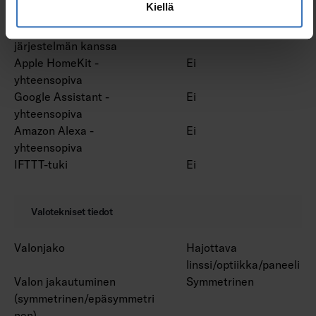
Kiellä
Bluetooth -ohjattava
Ei
Yhteensopiva Casambi-
Ei
järjestelmän kanssa
Apple HomeKit -
Ei
yhteensopiva
Google Assistant -
Ei
yhteensopiva
Amazon Alexa -
Ei
yhteensopiva
IFTTT-tuki
Ei
Valotekniset tiedot
Valonjako
Hajottava
linssi/optiikka/paneeli
Valon jakautuminen
Symmetrinen
(symmetrinen/epäsymmetri
nen)