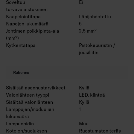
Soveltuu
Ei
turvavalaistukseen
Kaapelointitapa
Läpijohdotettu
Napojen lukumäärä
5
Johtimen poikkipinta-ala
2.5 mm²
(mm²)
Kytkentätapa
Pistokepuristin /
jousiliitin
Rakenne
Sisältää asennustarvikkeet
Kyllä
Valonlähteen tyyppi
LED, kiinteä
Sisältää valonlähteen
Kyllä
Lamppujen/moduulien
1
lukumäärä
Lampunpidin
Muu
Kotelon/suojuksen
Ruostumaton teräs