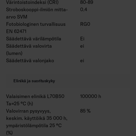
Värintoistoindeksi (CRI)
80-89
Stroboskooppi-ilmiön mitta-
0.4
arvo SVM
Fotobiologinen turvallisuus
RG0
EN 62471
Säädettävä värilämpötila
Ei
Säädettävä valovirta
ei
(lumen)
Säädettävä valonjako
ei
Elinikä ja suorituskyky
Valaisimen elinikä L70B50
100000 h
Ta=25 °C (h)
Valovirran pysyvyys,
85 %
keskim. käyttöikä 35 000 h,
ympäristölämpötila 25 °C
(%)