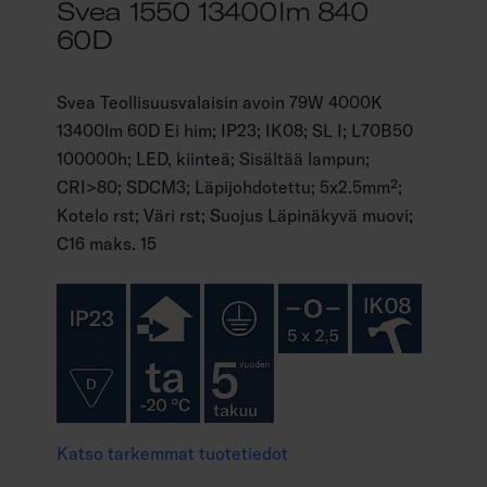
Svea 1550 13400lm 840
60D
Svea Teollisuusvalaisin avoin 79W 4000K
13400lm 60D Ei him; IP23; IK08; SL I; L70B50
100000h; LED, kiinteä; Sisältää lampun;
CRI>80; SDCM3; Läpijohdotettu; 5x2.5mm²;
Kotelo rst; Väri rst; Suojus Läpinäkyvä muovi;
C16 maks. 15
Katso tarkemmat tuotetiedot