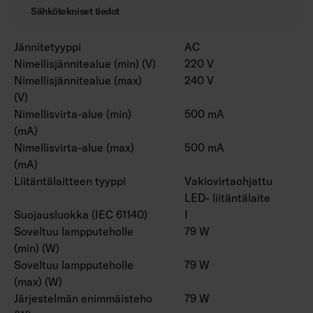
Sähkötekniset tiedot
Jännitetyyppi
AC
Nimellisjännitealue (min) (V)
220 V
Nimellisjännitealue (max)
240 V
(V)
Nimellisvirta-alue (min)
500 mA
(mA)
Nimellisvirta-alue (max)
500 mA
(mA)
Liitäntälaitteen tyyppi
Vakiovirtaohjattu
LED- liitäntälaite
Suojausluokka (IEC 61140)
I
Soveltuu lampputeholle
79 W
(min) (W)
Soveltuu lampputeholle
79 W
(max) (W)
Järjestelmän enimmäisteho
79 W