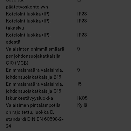
ja Casambi-ohjaus.
päätetyöskentelyyn
Suorapainikeohjauksessa käytettävien
Kotelointiluokka (IP)
IP23
valaisinten enimmäismäärä yhdessä ryhmässä
Kotelointiluokka (IP),
IP23
on 50 kpl.
takasivu
Käyttöympäristön lämpötila -20 … 25 °C,
Kotelointiluokka (IP),
IP23
soveltuu sisäkäyttöön.
edestä
Hyötyelinikä L70 > 100 000 h (Ta25°C).
Valaisinten enimmäismäärä
9
Hyötyelinikä L80 100 000 h (Ta25°C).
per johdonsuojakatkaisija
DAS = Kaksoisasymmetrinen (hyllyoptiikka),
C10 (MCB)
ACMP = Akryyli mikroprisma, PCO =
Enimmäismäärä valaisimia,
9
johdonsuojakatkaisija B16
Polykarbonaatti opaali
Enimmäismäärä valaisimia,
15
johdonsuojakatkaisija C16
Lisätarvikkeina matalaluminanssiritilät
Iskunkestävyysluokka
IK08
4338576 (1250 mm) ja 4338577 (1550 mm),
Valaisimen pintalämpötila
Kyllä
pallosuojaverkot (4338574 (1250 mm) ja
on rajoitettu, luokka D,
4338575 (1550 mm) ja yleiskiskokiinnike
standardi DIN EN 60598-2-
4310530.
24