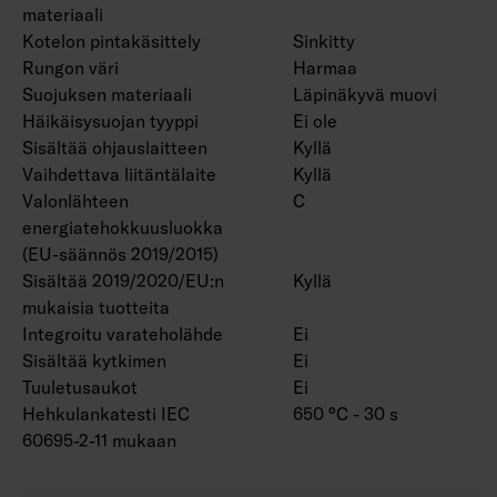
materiaali
Kotelon pintakäsittely
Sinkitty
Rungon väri
Harmaa
Suojuksen materiaali
Läpinäkyvä muovi
Häikäisysuojan tyyppi
Ei ole
Sisältää ohjauslaitteen
Kyllä
Vaihdettava liitäntälaite
Kyllä
Valonlähteen
C
energiatehokkuusluokka
(EU-säännös 2019/2015)
Sisältää 2019/2020/EU:n
Kyllä
mukaisia tuotteita
Integroitu varateholähde
Ei
Sisältää kytkimen
Ei
Tuuletusaukot
Ei
Hehkulankatesti IEC
650 °C - 30 s
60695-2-11 mukaan