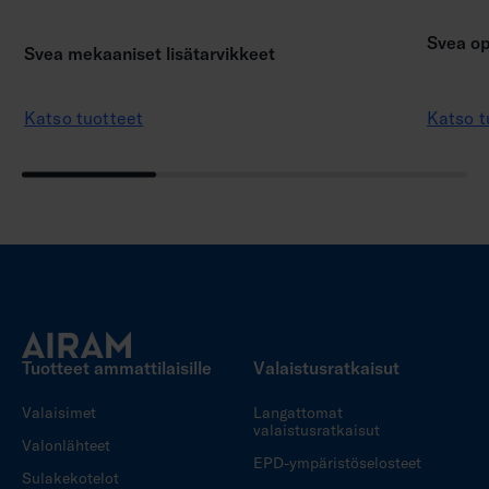
Svea op
Svea mekaaniset lisätarvikkeet
Katso tuotteet
Katso t
Tuotteet ammattilaisille
Valaistusratkaisut
Valaisimet
Langattomat
valaistusratkaisut
Valonlähteet
EPD-ympäristöselosteet
Sulakekotelot