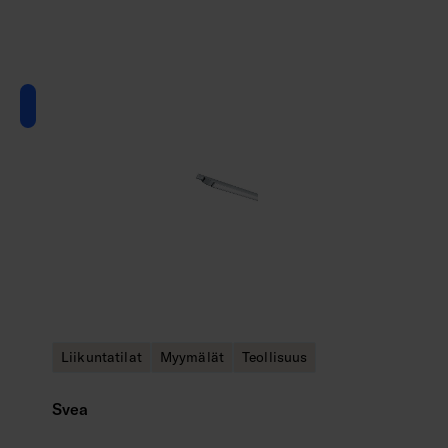
Liikuntatilat
Myymälät
Teollisuus
Svea