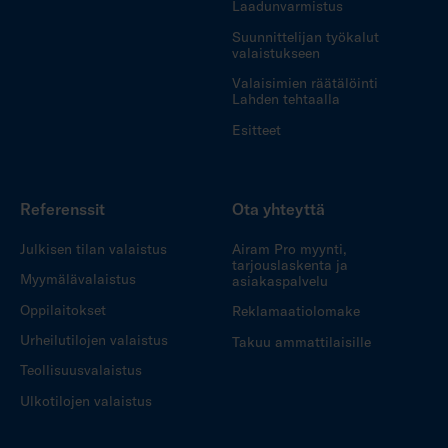
Laadunvarmistus
Suunnittelijan työkalut
valaistukseen
Valaisimien räätälöinti
Lahden tehtaalla
Esitteet
Referenssit
Ota yhteyttä
Julkisen tilan valaistus
Airam Pro myynti,
tarjouslaskenta ja
Myymälävalaistus
asiakaspalvelu
Oppilaitokset
Reklamaatiolomake
Urheilutilojen valaistus
Takuu ammattilaisille
Teollisuusvalaistus
Ulkotilojen valaistus