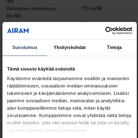
(W)
Valaisimen tehokkuus
170 lm/W
(lm/W)
Tehokerroin
0.9
Kokonaisharmoninen särö
10 THD
(THD)
Suostumus
Yksityiskohdat
Tietoja
Himmennys ja ohjaus
Tämä sivusto käyttää evästeitä
Himmennettävä
Ei
Käytämme evästeitä tarjoamamme sisällön ja mainosten
Himmennys 0-10 V
Ei
räätälöimiseen, sosiaalisen median ominaisuuksien
Himmennys 1-10 V
Ei
tukemiseen ja kävijämäärämme analysoimiseen. Lisäksi
Himmennys DALI
Ei
jaamme sosiaalisen median, mainosalan ja analytiikka-
Himmennys DALI-2
Ei
alan kumppaneillemme tietoja siitä, miten käytät
Himmennys DMX
Ei
sivustoamme. Kumppanimme voivat yhdistää näitä tietoja
Himmennys DSI
Ei
muihin tietoihin, joita olet antanut heille tai joita on kerätty,
Himmennys LineSwitch
Ei
kun olet käyttänyt heidän palvelujaan.
Himmennys
Ei