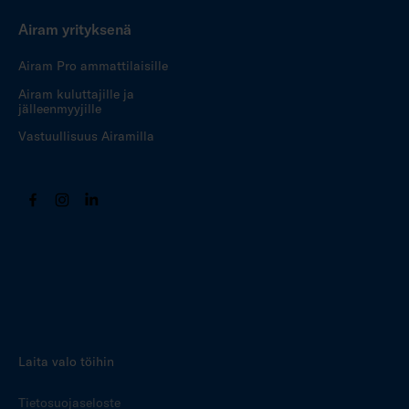
Airam yrityksenä
Airam Pro ammattilaisille
Airam kuluttajille ja
jälleenmyyjille
Vastuullisuus Airamilla
Laita valo töihin
Tietosuojaseloste