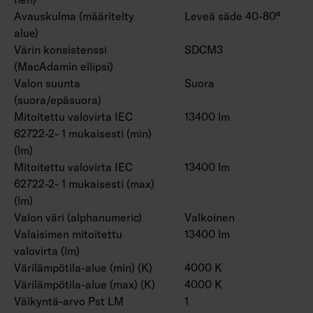
Avauskulma (määritelty
Leveä säde 40-80°
alue)
Värin konsistenssi
SDCM3
(MacAdamin ellipsi)
Valon suunta
Suora
(suora/epäsuora)
Mitoitettu valovirta IEC
13400 lm
62722-2- 1 mukaisesti (min)
(lm)
Mitoitettu valovirta IEC
13400 lm
62722-2- 1 mukaisesti (max)
(lm)
Valon väri (alphanumeric)
Valkoinen
Valaisimen mitoitettu
13400 lm
valovirta (lm)
Värilämpötila-alue (min) (K)
4000 K
Värilämpötila-alue (max) (K)
4000 K
Välkyntä-arvo Pst LM
1