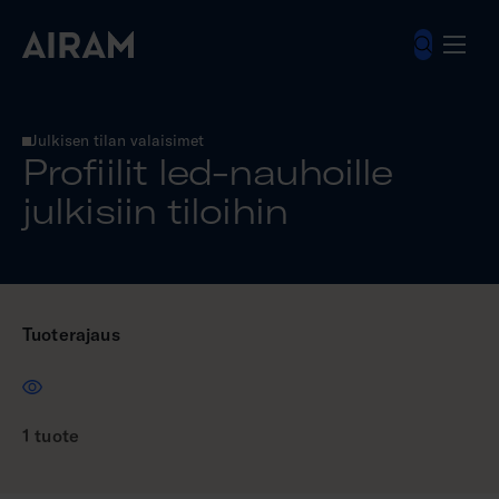
Hyppää
sisältöön
Valaisimet
Julkisen tilan valaisimet
Profiilit led-nauhoille julkisiin tiloihin
Profiilit led-nauhoille
julkisiin tiloihin
Tuoterajaus
1 tuote