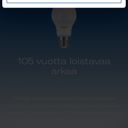
105 vuotta loistavaa
arkea
Olemme luoneet valaistusratkaisuja suomalaisiin
koteihin jo yli sata vuotta. Pitkäikäisyytemme perustuu
laatuun ja luotettavuuteen – toimitusvarmuutemme on
huippuluokkaa, olemmehan tässä ihan lähellä,
Keravalla.