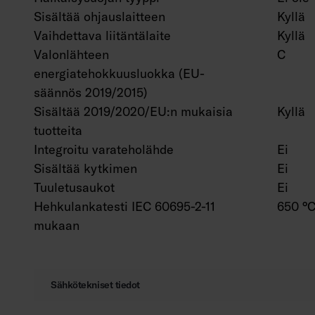
Sisältää ohjauslaitteen
Kyllä
Vaihdettava liitäntälaite
Kyllä
Valonlähteen
C
energiatehokkuusluokka (EU-
säännös 2019/2015)
Sisältää 2019/2020/EU:n mukaisia
Kyllä
tuotteita
Integroitu varateholähde
Ei
Sisältää kytkimen
Ei
Tuuletusaukot
Ei
Hehkulankatesti IEC 60695-2-11
650 °C
mukaan
Sähkötekniset tiedot