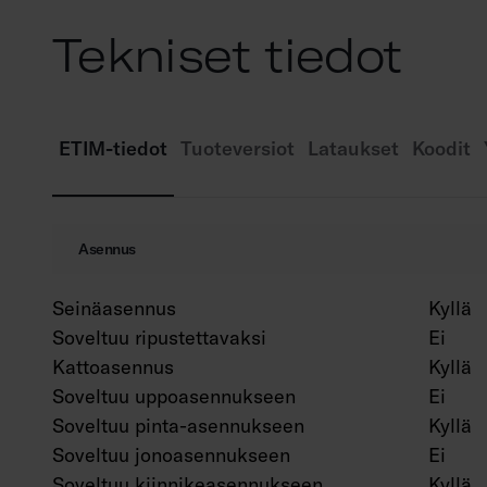
Tekniset tiedot
ETIM-tiedot
Tuoteversiot
Lataukset
Koodit
Asennus
Seinäasennus
Kyllä
Soveltuu ripustettavaksi
Ei
Kattoasennus
Kyllä
Soveltuu uppoasennukseen
Ei
Soveltuu pinta-asennukseen
Kyllä
Soveltuu jonoasennukseen
Ei
Soveltuu kiinnikeasennukseen
Kyllä