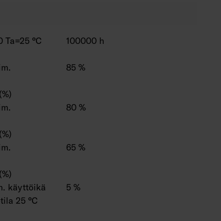
0 Ta=25 °C
100000 h
im.
85 %
(%)
im.
80 %
(%)
im.
65 %
(%)
. käyttöikä
5 %
ila 25 °C