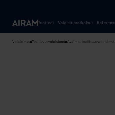
Hyppää
sisältöön
Tuotteet
Valaistusratkaisut
Referens
Valaisimet
Teollisuusvalaisimet
Avoimet teollisuusvalaisimet