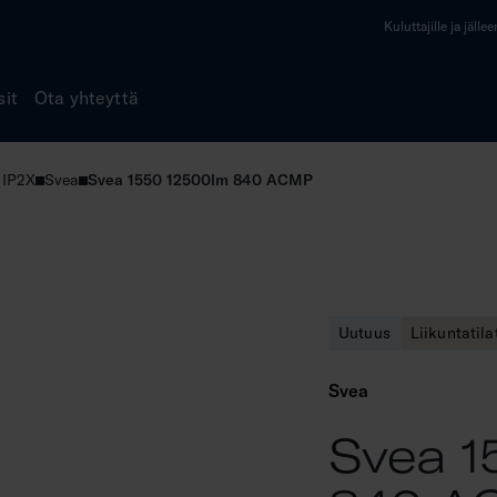
Kuluttajille ja jälle
sit
Ota yhteyttä
 IP2X
Svea
Svea 1550 12500lm 840 ACMP
Uutuus
Liikuntatila
Svea
Svea 1