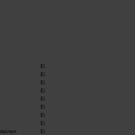
–13 000 lm.
m.
 000 lm.
–16 000 lm.
m.
 700 lm.
Ei
. CRI > 80 / Ra > 80.
Ei
Ei
a suorapainikeohjaus (230V) ja Casambi-ohjaus.
Ei
essa käytettävien valaisinten enimmäismäärä
Ei
 50 kpl.
Ei
pötila -20 … 25 °C, soveltuu sisäkäyttöön.
Ei
00 000 h (Ta25°C).
Ei
 000 h (Ta25°C).
tainen
Ei