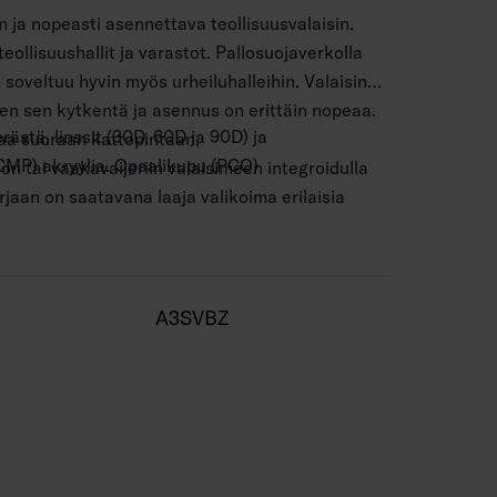
 ja nopeasti asennettava teollisuusvalaisin.
eollisuushallit ja varastot. Pallosuojaverkolla
 soveltuu hyvin myös urheiluhalleihin. Valaisin
ten sen kytkentä ja asennus on erittäin nopeaa.
ästä, linssit (30D, 60D ja 90D) ja
aa suoraan kattopintaan,
MP) akryylia. Opaalikupu (PCO)
on tai vaakavaijeriin valaisimeen integroidulla
rjaan on saatavana laaja valikoima erilaisia
toehtoja valaistuksenohjaukseen.
n kattopintaan tai vaakavaijeriin valaisimeen
avan matalaluminanssiritilän avulla tuote
mella. Lisätarvikkeena saatavana kiinnikkeet
siin, joissa vaaditaan pientä kiusahäikäisyä.
skiskoasennuksiin.
A3SVBZ
nssa käytetään pallosuojaverkkoa (4338574,
aisin tällöin DIN 18032-3 Valaisimien
ndardin vaatimukset.
hdotettu 5 x 2,5 mm2.
0 m.