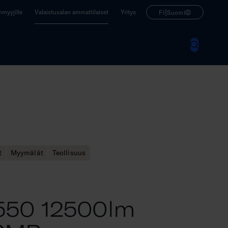
|
enmyyjille
Valaistusalan ammattilaiset
Yritys
FI
Suomi
t
Myymälät
Teollisuus
550 12500lm