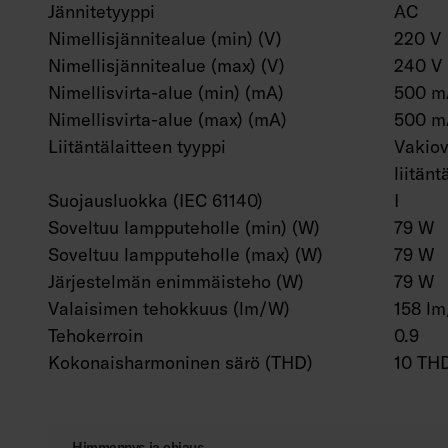
Jännitetyyppi
AC
Nimellisjännitealue (min) (V)
220 V
Nimellisjännitealue (max) (V)
240 V
Nimellisvirta-alue (min) (mA)
500 m
Nimellisvirta-alue (max) (mA)
500 m
Liitäntälaitteen tyyppi
Vakiov
liitänt
Suojausluokka (IEC 61140)
I
Soveltuu lampputeholle (min) (W)
79 W
Soveltuu lampputeholle (max) (W)
79 W
Järjestelmän enimmäisteho (W)
79 W
Valaisimen tehokkuus (lm/W)
158 l
Tehokerroin
0.9
Kokonaisharmoninen särö (THD)
10 TH
Himmennys ja ohjaus