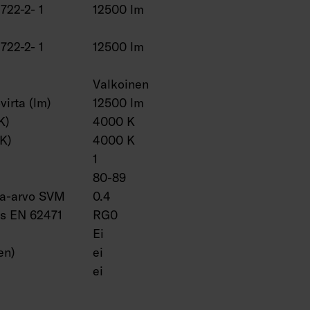
2722-2- 1
12500 lm
2722-2- 1
12500 lm
Valkoinen
virta (lm)
12500 lm
K)
4000 K
(K)
4000 K
1
80-89
ta-arvo SVM
0.4
us EN 62471
RG0
Ei
en)
ei
ei