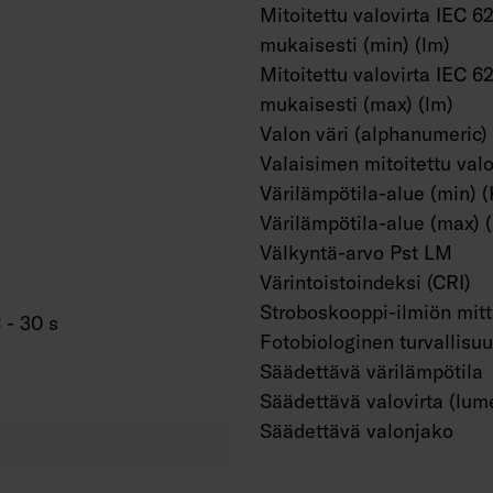
Mitoitettu valovirta IEC 6
mukaisesti (min) (lm)
Mitoitettu valovirta IEC 6
mukaisesti (max) (lm)
Valon väri (alphanumeric)
Valaisimen mitoitettu valo
Värilämpötila-alue (min) (
Värilämpötila-alue (max) 
Välkyntä-arvo Pst LM
Värintoistoindeksi (CRI)
Stroboskooppi-ilmiön mit
 - 30 s
Fotobiologinen turvallisu
Säädettävä värilämpötila
Säädettävä valovirta (lum
Säädettävä valonjako