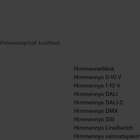
1250 mm 40–78 W:
30D, 60D, 90D: 7000
DAS: 7200–13 400 l
ACMP, PCO: 6500–12
1550 mm 48–97 W:
Yhteensopivat tuotteet
30D, 60D, 90D: 8400
DAS: 8600–16 500 l
ACMP, PCO: 7900–14
Himmennettävä
Värilämpötila 4000 K
Himmennys 0-10 V
IP23.
Himmennys 1-10 V
IK08.
Himmennys DALI
On/off, Dali-2, joss
Suorapainikeohjauks
Himmennys DALI-2
yhdessä ryhmässä on
Himmennys DMX
Käyttöympäristön läm
Himmennys DSI
Hyötyelinikä L70 > 1
Himmennys LineSwitch
Hyötyelinikä L80 100
Himmennys valmistajakoh