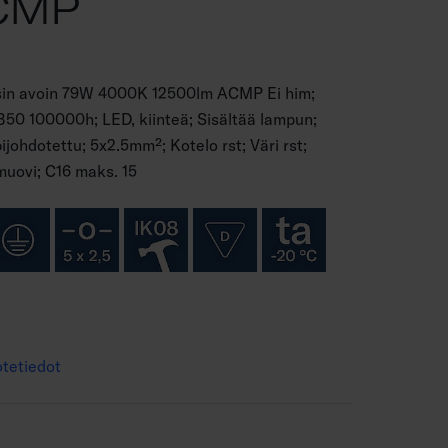
CMP
isin avoin 79W 4000K 12500lm ACMP Ei him;
0B50 100000h; LED, kiinteä; Sisältää lampun;
ohdotettu; 5x2.5mm²; Kotelo rst; Väri rst;
muovi; C16 maks. 15
tetiedot