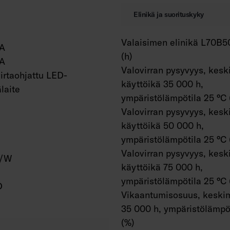
Elinikä ja suorituskyky
Valaisimen elinikä L70B5
A
(h)
A
Valovirran pysyvyys, kesk
irtaohjattu LED-
käyttöikä 35 000 h,
älaite
ympäristölämpötila 25 °C 
Valovirran pysyvyys, kesk
käyttöikä 50 000 h,
ympäristölämpötila 25 °C 
Valovirran pysyvyys, kesk
m/W
käyttöikä 75 000 h,
ympäristölämpötila 25 °C 
D
Vikaantumisosuus, keskim
35 000 h, ympäristölämpöt
(%)