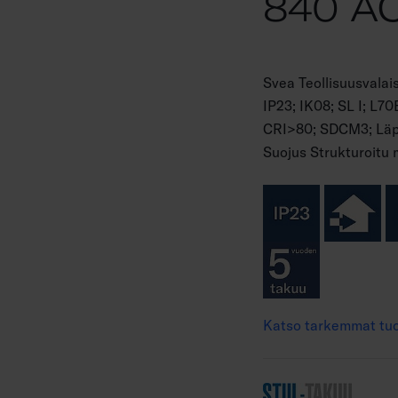
840 A
Svea Teollisuusvala
IP23; IK08; SL I; L7
CRI>80; SDCM3; Läpij
Suojus Strukturoitu 
Katso tarkemmat tuo