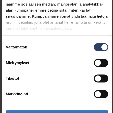
jaamme sosiaalisen median, mainosalan ja analytiikka-
alan kumppaneillemme tietoja siitä, miten käytät
Base 1200 IP20 2xG13 LED WH
4338507
433
sivustoamme. Kumppanimme voivat yhdistää näitä tietoja
muihin tietoihin, joita olet antanut heille tai joita on kerätty,
kun olet käyttänyt heidän palvelujaan.
Base 1500 IP20 1xG13 LED WH
4338508
433
Suostumuksen
Välttämätön
valinta
Base 1500 IP20 2xG13 LED WH
4338509
433
Mieltymykset
Tilastot
Markkinointi
Samankaltaiset tuotteet