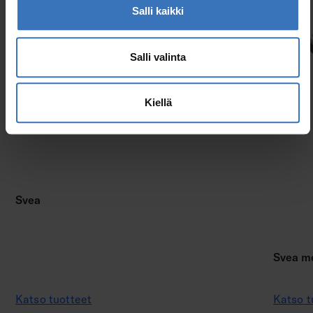
Salli kaikki
Salli valinta
Kiellä
Svea
Svea me
Katso tuotteet
Katso t