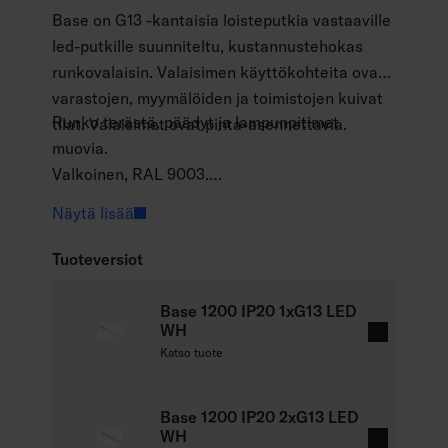
Base on G13 -kantaisia loisteputkia vastaaville
led-putkille suunniteltu, kustannustehokas
runkovalaisin. Valaisimen käyttökohteita ovat
varastojen, myymälöiden ja toimistojen kuivat
Runko terästä, päädyt ja lampunpitimet
tilat. Valaisimet ovat pinta-asennettavia.
muovia.
Valkoinen, RAL 9003.
Suojausluokka I.
Näytä lisää
Pinta-asennus kattoon.
Ketjutettavissa, 3 x 2,5 mm2. Valaisimen
Tuoteversiot
keskellä kaksi kaapelin läpivientiä. Päädyissä
läpivientiaihiot.
Base 1200 IP20 1xG13 LED
Suosittelemme Airam Pro sarjan led-putkia,
WH
L
Katso tuote
jotka voi asentaa valaisimeen molemmin päin.
u
Led-putkien kanssa on käytettävä putken
e
mukana tulevaa oikosulkusuojaa, joka
l
Base 1200 IP20 2xG13 LED
laitetaan valaisimessa sulakkeen paikalle.
WH
i