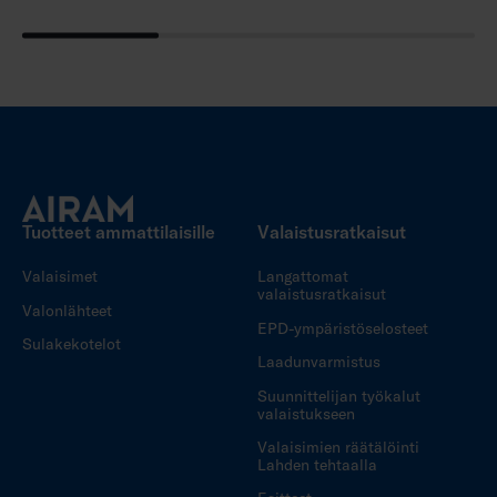
Tuotteet ammattilaisille
Valaistusratkaisut
Valaisimet
Langattomat
valaistusratkaisut
Valonlähteet
EPD-ympäristöselosteet
Sulakekotelot
Laadunvarmistus
Suunnittelijan työkalut
valaistukseen
Valaisimien räätälöinti
Lahden tehtaalla