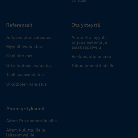
Esitteet
Referenssit
Ota yhteyttä
Julkisen tilan valaistus
Airam Pro myynti,
tarjouslaskenta ja
Myymälävalaistus
asiakaspalvelu
Oppilaitokset
Reklamaatiolomake
Urheilutilojen valaistus
Takuu ammattilaisille
Teollisuusvalaistus
Ulkotilojen valaistus
Airam yrityksenä
Airam Pro ammattilaisille
Airam kuluttajille ja
jälleenmyyjille