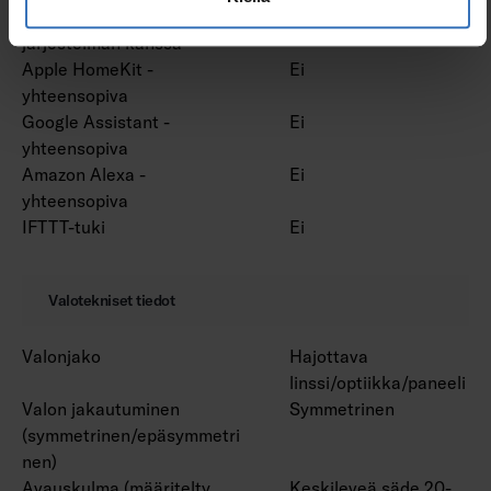
Yhteensopiva Casambi-
Ei
järjestelmän kanssa
Apple HomeKit -
Ei
yhteensopiva
Google Assistant -
Ei
yhteensopiva
Amazon Alexa -
Ei
yhteensopiva
IFTTT-tuki
Ei
Valotekniset tiedot
Valonjako
Hajottava
linssi/optiikka/paneeli
Valon jakautuminen
Symmetrinen
(symmetrinen/epäsymmetri
nen)
Avauskulma (määritelty
Keskileveä säde 20-