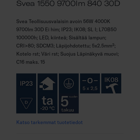
Svea 1550 9700lm 840 30D
Svea Teollisuusvalaisin avoin 56W 4000K
9700lm 30D Ei him; IP23; IK08; SL I; L70B50
100000h; LED, kiinteä; Sisältää lampun;
CRI>80; SDCM3; Läpijohdotettu; 5x2.5mm²;
Kotelo rst; Väri rst; Suojus Läpinäkyvä muovi;
C16 maks. 15
Katso tarkemmat tuotetiedot