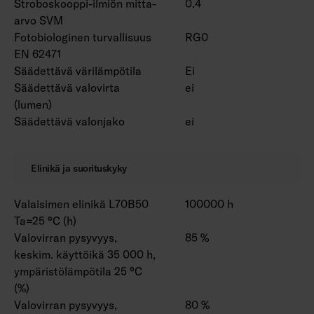
Stroboskooppi-ilmiön mitta-
0.4
arvo SVM
Fotobiologinen turvallisuus
RG0
EN 62471
Säädettävä värilämpötila
Ei
Säädettävä valovirta
ei
(lumen)
Säädettävä valonjako
ei
Elinikä ja suorituskyky
Valaisimen elinikä L70B50
100000 h
Ta=25 °C (h)
Valovirran pysyvyys,
85 %
keskim. käyttöikä 35 000 h,
ympäristölämpötila 25 °C
(%)
Valovirran pysyvyys,
80 %