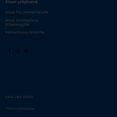
Airam yrityksenä
Airam Pro ammattilaisille
Airam kuluttajille ja
jälleenmyyjille
Vastuullisuus Airamilla
Laita valo töihin
Tietosuojaseloste