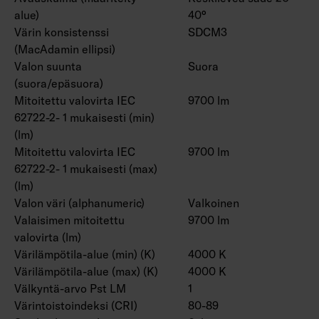
alue)
40°
Värin konsistenssi
SDCM3
(MacAdamin ellipsi)
Valon suunta
Suora
(suora/epäsuora)
Mitoitettu valovirta IEC
9700 lm
62722-2- 1 mukaisesti (min)
(lm)
Mitoitettu valovirta IEC
9700 lm
62722-2- 1 mukaisesti (max)
(lm)
Valon väri (alphanumeric)
Valkoinen
Valaisimen mitoitettu
9700 lm
valovirta (lm)
Värilämpötila-alue (min) (K)
4000 K
Värilämpötila-alue (max) (K)
4000 K
Välkyntä-arvo Pst LM
1
Värintoistoindeksi (CRI)
80-89