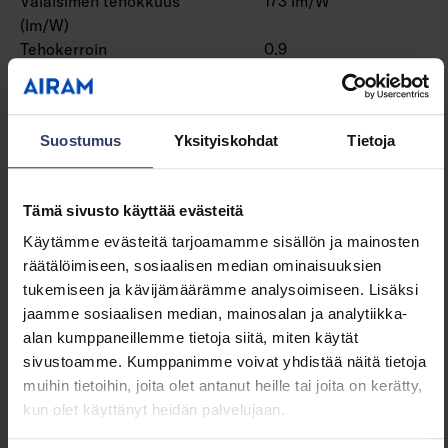
Valaisimen tehokkuus
173 lm/W
(lm/W)
Tehokerroin
0.9
Kokonaisharmoninen särö
10 THD
(THD)
Suostumus
Yksityiskohdat
Tietoja
Himmennys ja ohjaus
Tämä sivusto käyttää evästeitä
Himmennettävä
Ei
Himmennys 0-10 V
Ei
Käytämme evästeitä tarjoamamme sisällön ja mainosten
Himmennys 1-10 V
Ei
räätälöimiseen, sosiaalisen median ominaisuuksien
Himmennys DALI
Ei
tukemiseen ja kävijämäärämme analysoimiseen. Lisäksi
Himmennys DALI-2
Ei
jaamme sosiaalisen median, mainosalan ja analytiikka-
Himmennys DMX
Ei
alan kumppaneillemme tietoja siitä, miten käytät
Himmennys DSI
Ei
sivustoamme. Kumppanimme voivat yhdistää näitä tietoja
Himmennys LineSwitch
Ei
muihin tietoihin, joita olet antanut heille tai joita on kerätty,
Himmennys
Ei
kun olet käyttänyt heidän palvelujaan.
valmistajakohtainen