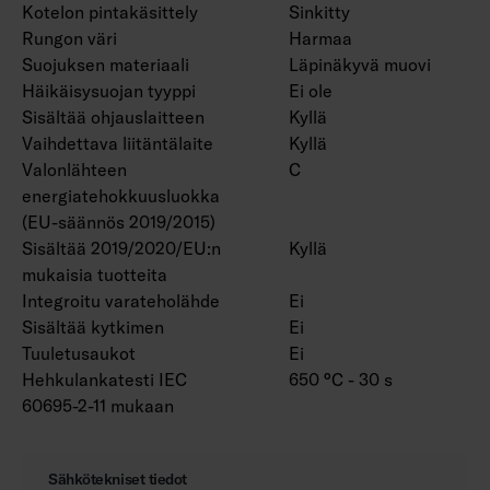
Kotelon pintakäsittely
Sinkitty
Rungon väri
Harmaa
Suojuksen materiaali
Läpinäkyvä muovi
Häikäisysuojan tyyppi
Ei ole
Sisältää ohjauslaitteen
Kyllä
Vaihdettava liitäntälaite
Kyllä
Valonlähteen
C
energiatehokkuusluokka
(EU-säännös 2019/2015)
Sisältää 2019/2020/EU:n
Kyllä
mukaisia tuotteita
Integroitu varateholähde
Ei
Sisältää kytkimen
Ei
Tuuletusaukot
Ei
Hehkulankatesti IEC
650 °C - 30 s
60695-2-11 mukaan
Sähkötekniset tiedot