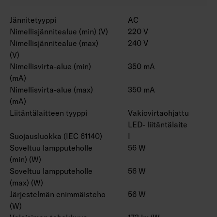
Jännitetyyppi
AC
Nimellisjännitealue (min) (V)
220 V
Nimellisjännitealue (max)
240 V
(V)
Nimellisvirta-alue (min)
350 mA
(mA)
Nimellisvirta-alue (max)
350 mA
(mA)
Liitäntälaitteen tyyppi
Vakiovirtaohjattu
LED- liitäntälaite
Suojausluokka (IEC 61140)
I
Soveltuu lampputeholle
56 W
(min) (W)
Soveltuu lampputeholle
56 W
(max) (W)
Järjestelmän enimmäisteho
56 W
(W)