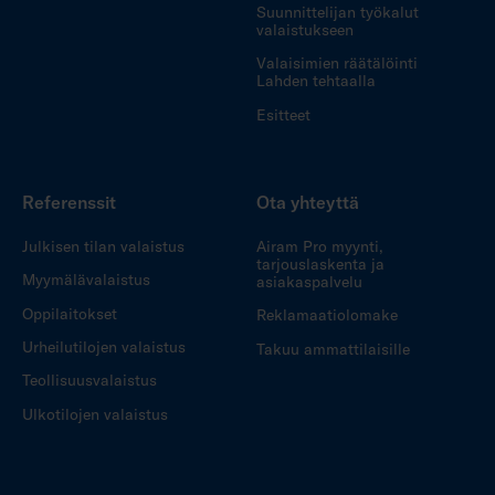
Suunnittelijan työkalut
valaistukseen
Valaisimien räätälöinti
Lahden tehtaalla
Esitteet
Referenssit
Ota yhteyttä
Julkisen tilan valaistus
Airam Pro myynti,
tarjouslaskenta ja
Myymälävalaistus
asiakaspalvelu
Oppilaitokset
Reklamaatiolomake
Urheilutilojen valaistus
Takuu ammattilaisille
Teollisuusvalaistus
Ulkotilojen valaistus