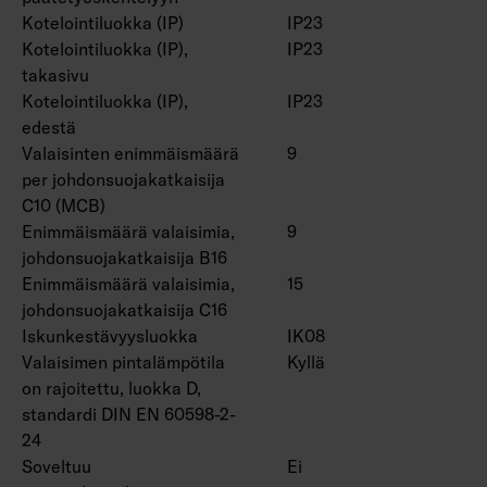
Suorapainikeohjauksessa käytettävien
Kotelointiluokka (IP)
IP23
valaisinten enimmäismäärä yhdessä ryhmässä
Kotelointiluokka (IP),
IP23
on 50 kpl.
takasivu
Käyttöympäristön lämpötila -20 … 25 °C,
Kotelointiluokka (IP),
IP23
soveltuu sisäkäyttöön.
edestä
Hyötyelinikä L70 > 100 000 h (Ta25°C).
Valaisinten enimmäismäärä
9
Hyötyelinikä L80 100 000 h (Ta25°C).
per johdonsuojakatkaisija
DAS = Kaksoisasymmetrinen (hyllyoptiikka),
C10 (MCB)
ACMP = Akryyli mikroprisma, PCO =
Enimmäismäärä valaisimia,
9
johdonsuojakatkaisija B16
Polykarbonaatti opaali
Enimmäismäärä valaisimia,
15
johdonsuojakatkaisija C16
Lisätarvikkeina matalaluminanssiritilät
Iskunkestävyysluokka
IK08
4338576 (1250 mm) ja 4338577 (1550 mm),
Valaisimen pintalämpötila
Kyllä
pallosuojaverkot (4338574 (1250 mm) ja
on rajoitettu, luokka D,
4338575 (1550 mm) ja yleiskiskokiinnike
standardi DIN EN 60598-2-
4310530.
24
Soveltuu
Ei