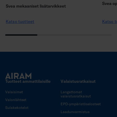
Svea op
Svea mekaaniset lisätarvikkeet
Katso tuotteet
Katso t
Tuotteet ammattilaisille
Valaistusratkaisut
Valaisimet
Langattomat
valaistusratkaisut
Valonlähteet
EPD-ympäristöselosteet
Sulakekotelot
Laadunvarmistus