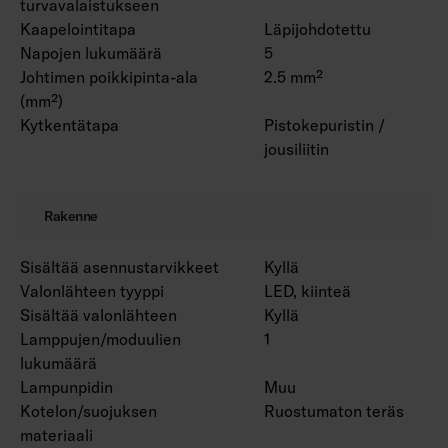
turvavalaistukseen
Kaapelointitapa
Läpijohdotettu
Napojen lukumäärä
5
Johtimen poikkipinta-ala
2.5 mm²
(mm²)
Kytkentätapa
Pistokepuristin /
jousiliitin
Rakenne
Sisältää asennustarvikkeet
Kyllä
Valonlähteen tyyppi
LED, kiinteä
Sisältää valonlähteen
Kyllä
Lamppujen/moduulien
1
lukumäärä
Lampunpidin
Muu
Kotelon/suojuksen
Ruostumaton teräs
materiaali