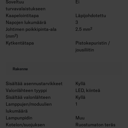
Soveltuu
Ei
4338575 (1550 mm) ja yleiskiskokiinnike
turvavalaistukseen
4310530.
Kaapelointitapa
Läpijohdotettu
Napojen lukumäärä
3
Johtimen poikkipinta-ala
2.5 mm²
(mm²)
Kytkentätapa
Pistokepuristin /
jousiliitin
Rakenne
Sisältää asennustarvikkeet
Kyllä
Valonlähteen tyyppi
LED, kiinteä
Sisältää valonlähteen
Kyllä
Lamppujen/moduulien
1
lukumäärä
Lampunpidin
Muu
Kotelon/suojuksen
Ruostumaton teräs