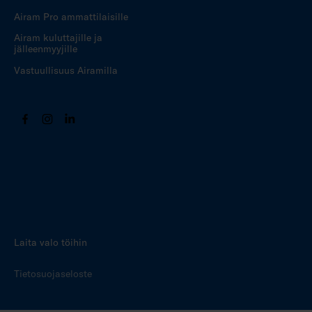
Airam Pro ammattilaisille
Airam kuluttajille ja
jälleenmyyjille
Vastuullisuus Airamilla
Laita valo töihin
Tietosuojaseloste