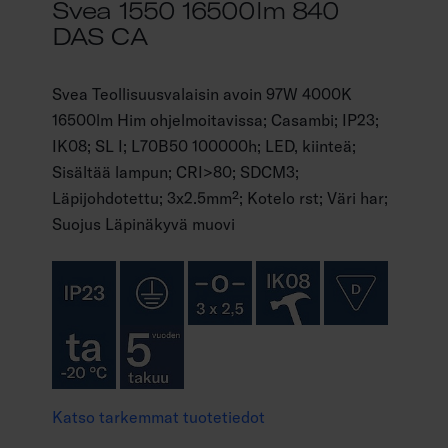
Svea 1550 16500lm 840
DAS CA
Svea Teollisuusvalaisin avoin 97W 4000K
16500lm Him ohjelmoitavissa; Casambi; IP23;
IK08; SL I; L70B50 100000h; LED, kiinteä;
Sisältää lampun; CRI>80; SDCM3;
Läpijohdotettu; 3x2.5mm²; Kotelo rst; Väri har;
Suojus Läpinäkyvä muovi
Katso tarkemmat tuotetiedot