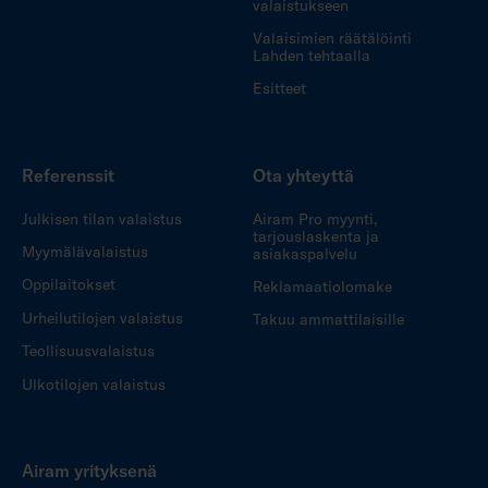
valaistukseen
Valaisimien räätälöinti
Lahden tehtaalla
Esitteet
Referenssit
Ota yhteyttä
Julkisen tilan valaistus
Airam Pro myynti,
tarjouslaskenta ja
Myymälävalaistus
asiakaspalvelu
Oppilaitokset
Reklamaatiolomake
Urheilutilojen valaistus
Takuu ammattilaisille
Teollisuusvalaistus
Ulkotilojen valaistus
Airam yrityksenä