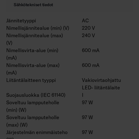
Sähkötekniset tiedot
Jännitetyyppi
AC
Nimellisjännitealue (min) (V)
220 V
Nimellisjännitealue (max)
240 V
(V)
Nimellisvirta-alue (min)
600 mA
(mA)
Nimellisvirta-alue (max)
600 mA
(mA)
Liitäntälaitteen tyyppi
Vakiovirtaohjattu
LED- liitäntälaite
Suojausluokka (IEC 61140)
I
Soveltuu lampputeholle
97 W
(min) (W)
Soveltuu lampputeholle
97 W
(max) (W)
Järjestelmän enimmäisteho
97 W