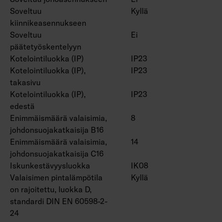
Soveltuu
Kyllä
IK08.
kiinnikeasennukseen
On/off, Dali-2, jossa suorapainikeohjaus (230V)
Soveltuu
Ei
ja Casambi-ohjaus.
päätetyöskentelyyn
Suorapainikeohjauksessa käytettävien
Kotelointiluokka (IP)
IP23
valaisinten enimmäismäärä yhdessä ryhmässä
Kotelointiluokka (IP),
IP23
on 50 kpl.
takasivu
Käyttöympäristön lämpötila -20 … 25 °C,
Kotelointiluokka (IP),
IP23
soveltuu sisäkäyttöön.
edestä
Hyötyelinikä L70 > 100 000 h (Ta25°C).
Enimmäismäärä valaisimia,
8
Hyötyelinikä L80 100 000 h (Ta25°C).
johdonsuojakatkaisija B16
DAS = Kaksoisasymmetrinen (hyllyoptiikka),
Enimmäismäärä valaisimia,
14
ACMP = Akryyli mikroprisma, PCO =
johdonsuojakatkaisija C16
Iskunkestävyysluokka
IK08
Polykarbonaatti opaali
Valaisimen pintalämpötila
Kyllä
on rajoitettu, luokka D,
Lisätarvikkeina matalaluminanssiritilät
standardi DIN EN 60598-2-
4338576 (1250 mm) ja 4338577 (1550 mm),
24
pallosuojaverkot (4338574 (1250 mm) ja