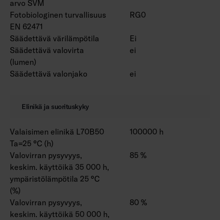
arvo SVM
Fotobiologinen turvallisuus
RG0
EN 62471
Säädettävä värilämpötila
Ei
Säädettävä valovirta
ei
(lumen)
Säädettävä valonjako
ei
Elinikä ja suorituskyky
Valaisimen elinikä L70B50
100000 h
Ta=25 °C (h)
Valovirran pysyvyys,
85 %
keskim. käyttöikä 35 000 h,
ympäristölämpötila 25 °C
(%)
Valovirran pysyvyys,
80 %
keskim. käyttöikä 50 000 h,