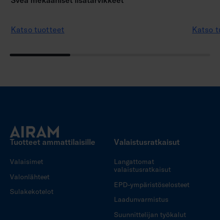
Svea mekaaniset lisätarvikkeet
Katso tuotteet
Katso t
Tuotteet ammattilaisille
Valaistusratkaisut
Valaisimet
Langattomat
valaistusratkaisut
Valonlähteet
EPD-ympäristöselosteet
Sulakekotelot
Laadunvarmistus
Suunnittelijan työkalut