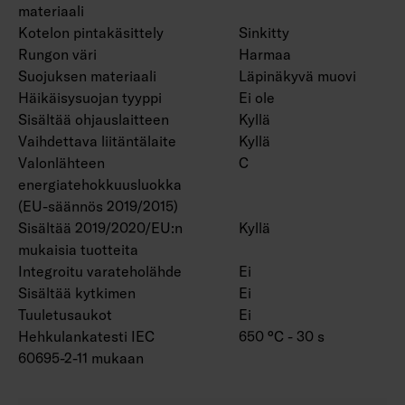
materiaali
Kotelon pintakäsittely
Sinkitty
Rungon väri
Harmaa
Suojuksen materiaali
Läpinäkyvä muovi
Häikäisysuojan tyyppi
Ei ole
Sisältää ohjauslaitteen
Kyllä
Vaihdettava liitäntälaite
Kyllä
Valonlähteen
C
energiatehokkuusluokka
(EU-säännös 2019/2015)
Sisältää 2019/2020/EU:n
Kyllä
mukaisia tuotteita
Integroitu varateholähde
Ei
Sisältää kytkimen
Ei
Tuuletusaukot
Ei
Hehkulankatesti IEC
650 °C - 30 s
60695-2-11 mukaan