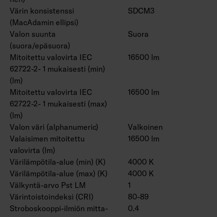
Värin konsistenssi
SDCM3
(MacAdamin ellipsi)
Valon suunta
Suora
(suora/epäsuora)
Mitoitettu valovirta IEC
16500 lm
62722-2- 1 mukaisesti (min)
(lm)
Mitoitettu valovirta IEC
16500 lm
62722-2- 1 mukaisesti (max)
(lm)
Valon väri (alphanumeric)
Valkoinen
Valaisimen mitoitettu
16500 lm
valovirta (lm)
Värilämpötila-alue (min) (K)
4000 K
Värilämpötila-alue (max) (K)
4000 K
Välkyntä-arvo Pst LM
1
Värintoistoindeksi (CRI)
80-89
Stroboskooppi-ilmiön mitta-
0.4