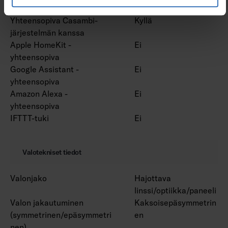
Bluetooth -ohjattava
Ei
Yhteensopiva Casambi-
Kyllä
järjestelmän kanssa
Apple HomeKit -
Ei
yhteensopiva
Google Assistant -
Ei
yhteensopiva
Amazon Alexa -
Ei
yhteensopiva
IFTTT-tuki
Ei
Valotekniset tiedot
Valonjako
Hajottava
linssi/optiikka/paneeli
Valon jakautuminen
Kaksoisepäsymmetrin
(symmetrinen/epäsymmetri
en
nen)