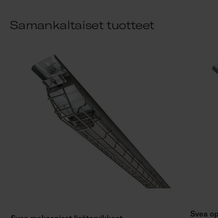
Samankaltaiset tuotteet
Svea op