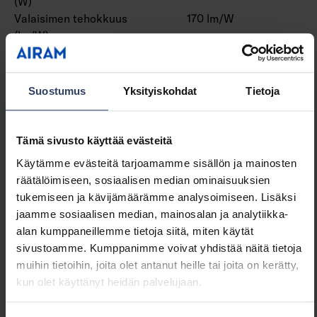
(W)
Valaisimen tehokkuus
170 lm/W
(lm/W)
Tehokerroin
0.9
Kokonaisharmoninen särö
10 THD
(THD)
Suostumus
Yksityiskohdat
Tietoja
Himmennys ja ohjaus
Tämä sivusto käyttää evästeitä
Käytämme evästeitä tarjoamamme sisällön ja mainosten
Himmennettävä
Kyllä
räätälöimiseen, sosiaalisen median ominaisuuksien
Himmennys 0-10 V
Ei
tukemiseen ja kävijämäärämme analysoimiseen. Lisäksi
Himmennys 1-10 V
Ei
jaamme sosiaalisen median, mainosalan ja analytiikka-
Himmennys DALI
Ei
alan kumppaneillemme tietoja siitä, miten käytät
Himmennys DALI-2
Ei
sivustoamme. Kumppanimme voivat yhdistää näitä tietoja
Himmennys DMX
Ei
muihin tietoihin, joita olet antanut heille tai joita on kerätty,
Himmennys DSI
Ei
kun olet käyttänyt heidän palvelujaan.
Himmennys LineSwitch
Ei
Himmennys
Ei