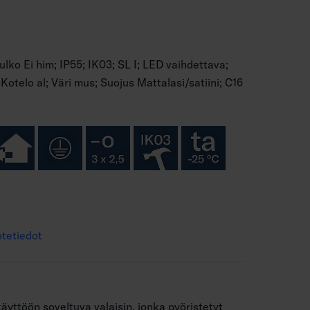
lko Ei him; IP55; IK03; SL I; LED vaihdettava;
otelo al; Väri mus; Suojus Mattalasi/satiini; C16
tetiedot
äyttöön soveltuva valaisin, jonka pyöristetyt