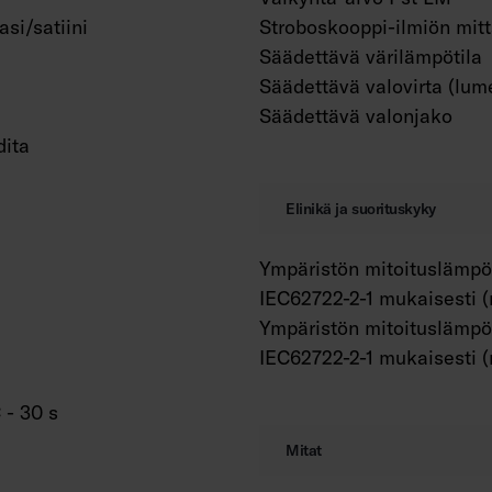
asi/satiini
Stroboskooppi-ilmiön mit
Säädettävä värilämpötila
Säädettävä valovirta (lum
Säädettävä valonjako
dita
Elinikä ja suorituskyky
Ympäristön mitoituslämpö
IEC62722-2-1 mukaisesti (
Ympäristön mitoituslämpö
IEC62722-2-1 mukaisesti (
 - 30 s
Mitat