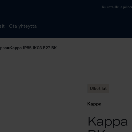
Kuluttajille ja jälle
sit
Ota yhteyttä
ppa
Kappa IP55 IK03 E27 BK
Ulkotilat
Kappa
Kappa 