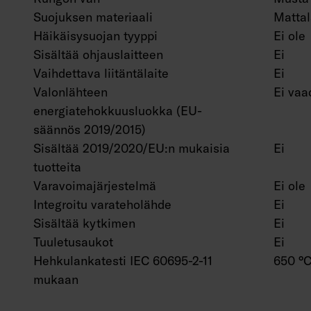
Suojuksen materiaali
Mattal
Häikäisysuojan tyyppi
Ei ole
Sisältää ohjauslaitteen
Ei
Vaihdettava liitäntälaite
Ei
Valonlähteen
Ei vaa
energiatehokkuusluokka (EU-
säännös 2019/2015)
Sisältää 2019/2020/EU:n mukaisia
Ei
tuotteita
Varavoimajärjestelmä
Ei ole
Integroitu varateholähde
Ei
Sisältää kytkimen
Ei
Tuuletusaukot
Ei
Hehkulankatesti IEC 60695-2-11
650 °C
mukaan