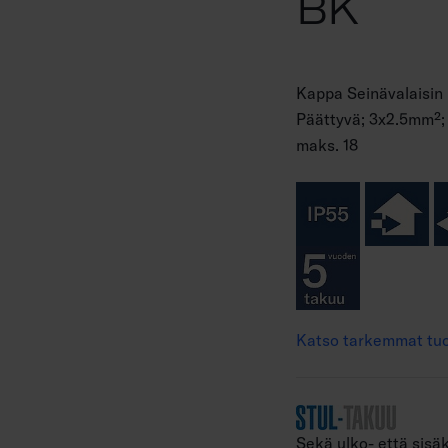
BK
Kappa Seinävalaisin u
Päättyvä; 3x2.5mm²; K
maks. 18
Katso tarkemmat tuo
Sekä ulko- että sisäk