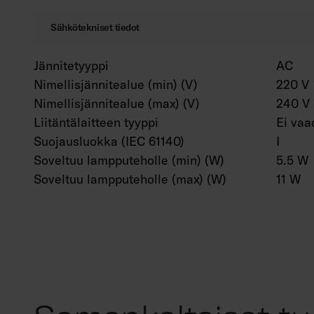
Sähkötekniset tiedot
Jännitetyyppi
AC
Nimellisjännitealue (min) (V)
220 V
Nimellisjännitealue (max) (V)
240 V
Liitäntälaitteen tyyppi
Ei vaa
Suojausluokka (IEC 61140)
I
Soveltuu lampputeholle (min) (W)
5.5 W
Soveltuu lampputeholle (max) (W)
11 W