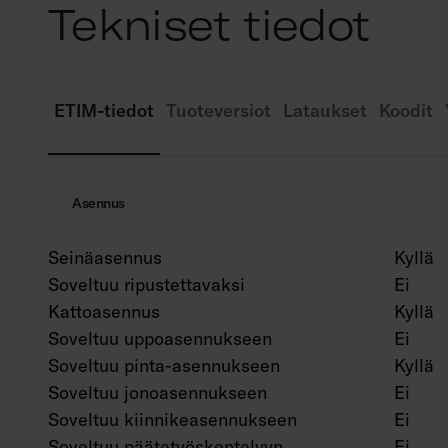
Tekniset tiedot
ETIM-tiedot
Tuoteversiot
Lataukset
Koodit
Asennus
Seinäasennus
Kyllä
Soveltuu ripustettavaksi
Ei
Kattoasennus
Kyllä
Soveltuu uppoasennukseen
Ei
Soveltuu pinta-asennukseen
Kyllä
Soveltuu jonoasennukseen
Ei
Soveltuu kiinnikeasennukseen
Ei
Soveltuu päätetyöskentelyyn
Ei