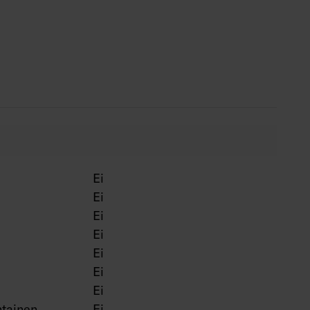
50 000 h.
 = hopea, BK = musta, WH = valkoinen.
Ei
Ei
Ei
Ei
Ei
Ei
Ei
tainen
Ei