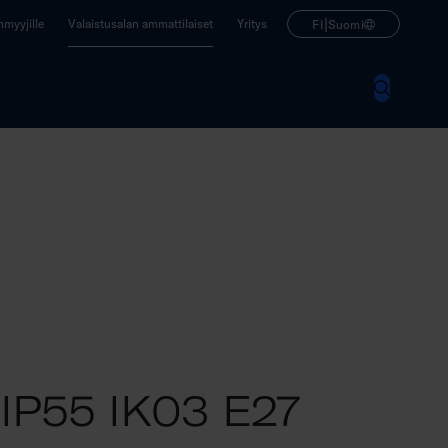
|
enmyyjille
Valaistusalan ammattilaiset
Yritys
FI
Suomi
IP55 IK03 E27