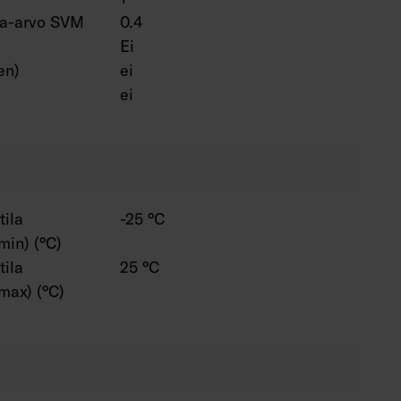
ta-arvo SVM
0.4
Ei
en)
ei
ei
tila
-25 °C
min) (°C)
tila
25 °C
max) (°C)