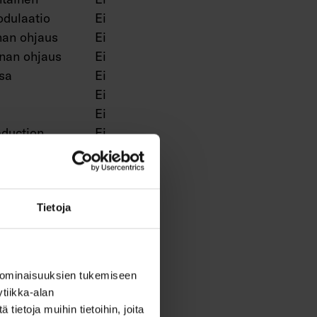
dulaatio
Ei
an ohjaus
Ei
nan ohjaus
Ei
sa
Ei
Ei
Ei
duction
Ei
Ei
Ei
Ei
a
Kyllä
Tietoja
men
Ei
Ei
Ei
 ominaisuuksien tukemiseen
O)
Ei
tiikka-alan
Ei
ietoja muihin tietoihin, joita