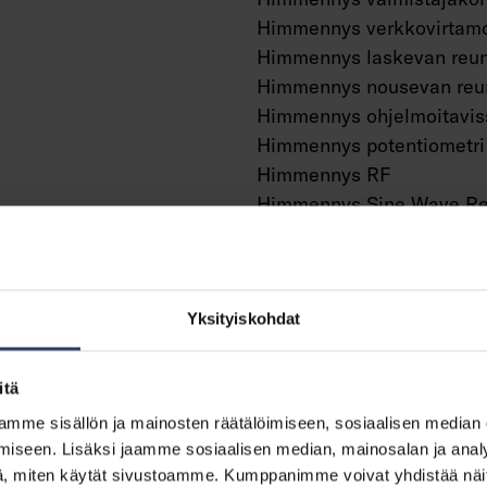
Himmennys verkkovirtamo
Himmennys laskevan reun
Himmennys nousevan reu
Himmennys ohjelmoitavis
Himmennys potentiometri
Himmennys RF
Himmennys Sine Wave Re
Hipaisuhimmennys
Himmennys Zigbee
Painonappihimmennys
Ilman himmennystoiminto
Yksityiskohdat
Sisältää läsnäolotunnisti
Sisältää liiketunnistuksen
itä
vä
Valotunnistimella
mme sisällön ja mainosten räätälöimiseen, sosiaalisen median
Vakiovalovirta-ohjaus (CL
iseen. Lisäksi jaamme sosiaalisen median, mainosalan ja analy
m²
Bluetooth -ohjattava
, miten käytät sivustoamme. Kumppanimme voivat yhdistää näitä t