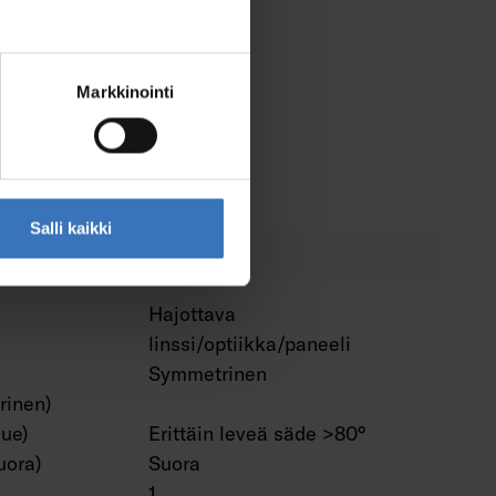
rjestelmän
Ei
piva
Ei
Markkinointi
sopiva
Ei
iva
Ei
Ei
Salli kaikki
Hajottava
linssi/optiikka/paneeli
Symmetrinen
rinen)
lue)
Erittäin leveä säde >80°
uora)
Suora
1