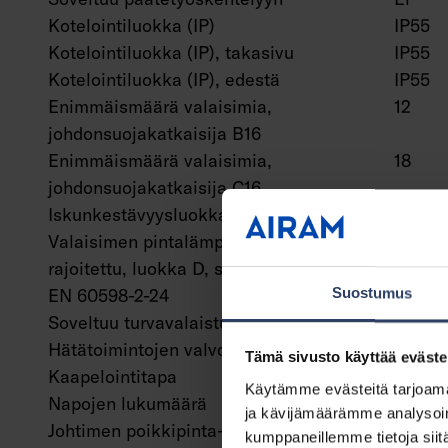
Kotelointiluokka (IP)
IP55
Kotelointiluokka (IP), takasivu
IP55
Kotelointiluokka (IP), edestä
IP55
Enimmäismäärä valaisimia,
12
johdonsuojakatkaisija B16
Enimmäismäärä valaisimia,
18
johdonsuojakatkaisija C16
Iskunkestävyysluokka
IK03
Valaisimen pintalämpötila on
Ei
rajoitettu, luokka D, standardi DIN
EN 60598-2-24
Suostumus
Soveltuu turvavalaistukseen
Ei
Hätätoimintojen valvontajärjestelmä
Ei ole
Tämä sivusto käyttää eväste
Kaapelointitapa
Päätty
Käytämme evästeitä tarjoama
Napojen lukumäärä
3
ja kävijämäärämme analysoim
Johtimen poikkipinta-ala (mm²)
2.5 m
kumppaneillemme tietoja siitä