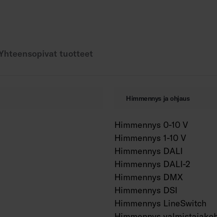
Virtalähteen elinikä 
AN = antrasiitti, SI
Yhteensopivat tuotteet
Himmennys ja ohjaus
Himmennys 0-10 V
Himmennys 1-10 V
Himmennys DALI
Himmennys DALI-2
Himmennys DMX
Himmennys DSI
Himmennys LineSwitch
Himmennys valmistajakoh