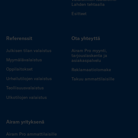
Lahden tehtaalla
Esitteet
Referenssit
Ota yhteyttä
Julkisen tilan valaistus
Airam Pro myynti,
tarjouslaskenta ja
Myymälävalaistus
asiakaspalvelu
Oppilaitokset
Reklamaatiolomake
Urheilutilojen valaistus
Takuu ammattilaisille
Teollisuusvalaistus
Ulkotilojen valaistus
Airam yrityksenä
Airam Pro ammattilaisille