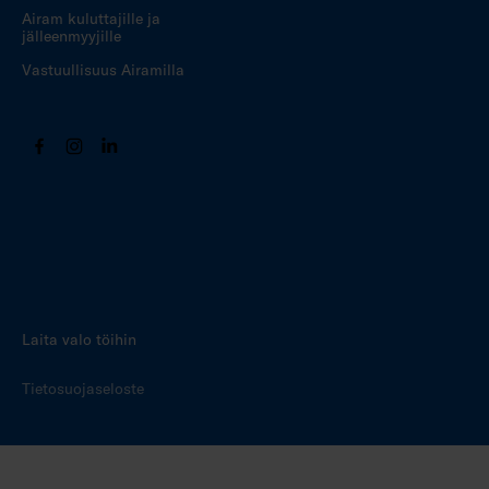
Airam kuluttajille ja
jälleenmyyjille
Vastuullisuus Airamilla
Laita valo töihin
Tietosuojaseloste