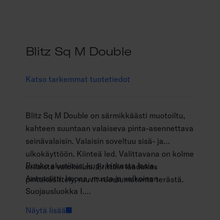
Blitz Sq M Double
Katso tarkemmat tuotetiedot
Blitz Sq M Double on särmikkäästi muotoiltu,
kahteen suuntaan valaiseva pinta-asennettava
seinävalaisin. Valaisin soveltuu sisä- ja
ulkokäyttöön. Kiinteä led. Valittavana on kolme
Runko alumiinia, kupu kirkasta lasia.
erilaista valokeilaa. Erittäin laadukas
Antrasiitti, hopea, musta ja valkoinen.
pintakäsittely, ruuvit ruostumatonta terästä.
Suojausluokka I.
Pinta-asennus.
Näytä lisää
Päättyvä asennus, 3 x 2,5 mm2.