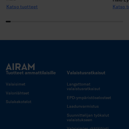
Katso tuotteet
Katso t
Tuotteet ammattilaisille
Valaistusratkaisut
Valaisimet
Langattomat
valaistusratkaisut
Valonlähteet
EPD-ympäristöselosteet
Sulakekotelot
Laadunvarmistus
Suunnittelijan työkalut
valaistukseen
Valaisimien räätälöinti