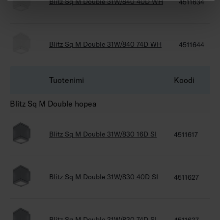
Blitz Sq M Double 31W/840 40D WH
4511634
Blitz Sq M Double 31W/840 74D WH
4511644
Tuotenimi
Koodi
S
Blitz Sq M Double hopea
Blitz Sq M Double 31W/830 16D SI
4511617
4
Blitz Sq M Double 31W/830 40D SI
4511627
4
Blitz Sq M Double 31W/830 74D SI