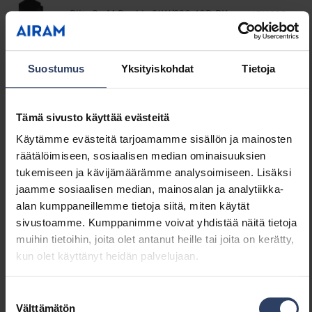
Blitz Sq M Double 31W/830 40D BK
4511628
Suostumus
Yksityiskohdat
Tietoja
Blitz Sq M Double 31W/830 74D BK
4511638
Tämä sivusto käyttää evästeitä
Blitz Sq M Double 31W/840 16D BK
4511623
Käytämme evästeitä tarjoamamme sisällön ja mainosten
räätälöimiseen, sosiaalisen median ominaisuuksien
tukemiseen ja kävijämäärämme analysoimiseen. Lisäksi
jaamme sosiaalisen median, mainosalan ja analytiikka-
Blitz Sq M Double 31W/840 40D BK
4511633
alan kumppaneillemme tietoja siitä, miten käytät
sivustoamme. Kumppanimme voivat yhdistää näitä tietoja
muihin tietoihin, joita olet antanut heille tai joita on kerätty,
Blitz Sq M Double 31W/840 74D BK
kun olet käyttänyt heidän palvelujaan.
4511643
Suostumuksen
Tuotenimi
Koodi
Välttämätön
valinta