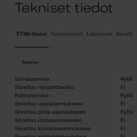
Tekniset tiedot
ETIM-tiedot
Tuoteversiot
Lataukset
Koodit
Asennus
Seinäasennus
Kyllä
Soveltuu ripustettavaksi
Ei
Kattoasennus
Kyllä
Soveltuu uppoasennukseen
Ei
Soveltuu pinta-asennukseen
Kyllä
Soveltuu jonoasennukseen
Ei
Soveltuu kiinnikeasennukseen
Ei
Soveltuu päätetyöskentelyyn
Ei