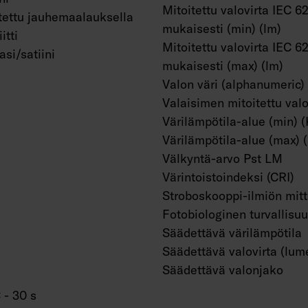
Mitoitettu valovirta IEC 6
tettu jauhemaalauksella
mukaisesti (min) (lm)
itti
Mitoitettu valovirta IEC 6
asi/satiini
mukaisesti (max) (lm)
Valon väri (alphanumeric)
Valaisimen mitoitettu valo
Värilämpötila-alue (min) (
Värilämpötila-alue (max) 
Välkyntä-arvo Pst LM
Värintoistoindeksi (CRI)
Stroboskooppi-ilmiön mit
Fotobiologinen turvallisu
Säädettävä värilämpötila
Säädettävä valovirta (lum
Säädettävä valonjako
 - 30 s