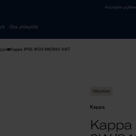
Kuluttajille ja jälle
sit
Ota yhteyttä
ppa
Kappa IP55 IK03 9W/840 ANT
Ulkotilat
Kappa
Kappa 