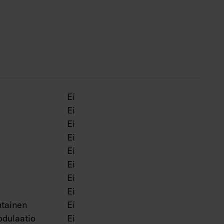
50 000 h.
 = hopea, BK = musta, WH = valkoinen.
Ei
Ei
Ei
Ei
Ei
Ei
Ei
Ei
tainen
Ei
dulaatio
Ei