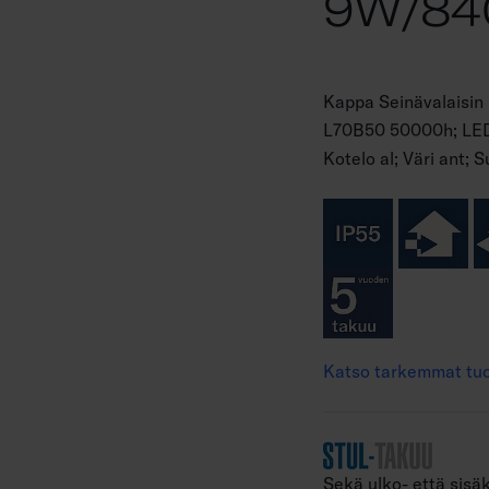
9W/84
Kappa Seinävalaisin 
L70B50 50000h; LED 
Kotelo al; Väri ant; 
Katso tarkemmat tuo
Sekä ulko- että sisäk