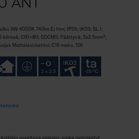
0 ANT
ulko 9W 4000K 740lm Ei him; IP55; IK03; SL I;
kiinteä; CRI>80; SDCM5; Päättyvä; 3x2.5mm²;
Suojus Mattalasi/satiini; C16 maks. 126
tetiedot
äyttöön soveltuva valaisin, jonka pyöristetyt