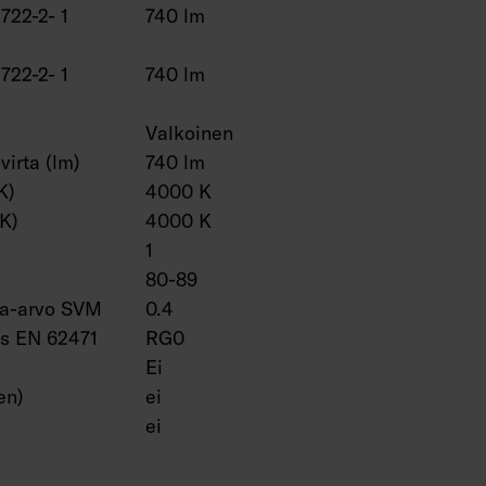
2722-2- 1
740 lm
2722-2- 1
740 lm
Valkoinen
virta (lm)
740 lm
K)
4000 K
(K)
4000 K
1
80-89
ta-arvo SVM
0.4
us EN 62471
RG0
Ei
en)
ei
ei