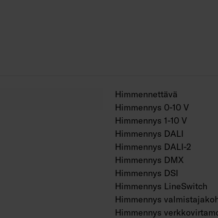
Virtalähteen elinikä 
AN = antrasiitti, SI
Himmennettävä
Himmennys 0-10 V
Himmennys 1-10 V
Himmennys DALI
Himmennys DALI-2
Himmennys DMX
Himmennys DSI
Himmennys LineSwitch
Himmennys valmistajakoh
Himmennys verkkovirtamo