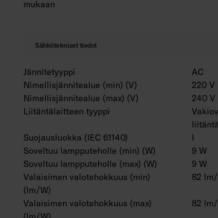
mukaan
Sähkötekniset tiedot
Jännitetyyppi
AC
Nimellisjännitealue (min) (V)
220 V
Nimellisjännitealue (max) (V)
240 V
Liitäntälaitteen tyyppi
Vakiov
liitänt
Suojausluokka (IEC 61140)
I
Soveltuu lampputeholle (min) (W)
9 W
Soveltuu lampputeholle (max) (W)
9 W
Valaisimen valotehokkuus (min)
82 lm
(lm/W)
Valaisimen valotehokkuus (max)
82 lm
(lm/W)