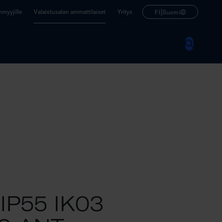
|
enmyyjille
Valaistusalan ammattilaiset
Yritys
FI
Suomi
IP55 IK03