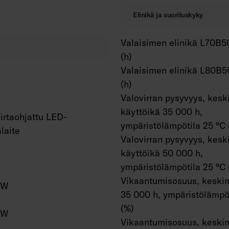
Elinikä ja suorituskyky
Valaisimen elinikä L70B5
(h)
Valaisimen elinikä L80B5
(h)
Valovirran pysyvyys, kesk
käyttöikä 35 000 h,
irtaohjattu LED-
ympäristölämpötila 25 °C 
älaite
Valovirran pysyvyys, kesk
käyttöikä 50 000 h,
ympäristölämpötila 25 °C 
Vikaantumisosuus, keskim
/W
35 000 h, ympäristölämpöt
(%)
/W
Vikaantumisosuus, keskim