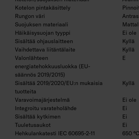
Kotelon pintakäsittely
Pinnoi
Rungon väri
Antrasi
Suojuksen materiaali
Mattal
Häikäisysuojan tyyppi
Ei ole
Sisältää ohjauslaitteen
Kyllä
Vaihdettava liitäntälaite
Kyllä
Valonlähteen
E
energiatehokkuusluokka (EU-
säännös 2019/2015)
Sisältää 2019/2020/EU:n mukaisia
Kyllä
tuotteita
Varavoimajärjestelmä
Ei ole
Integroitu varateholähde
Ei
Sisältää kytkimen
Ei
Tuuletusaukot
Ei
Hehkulankatesti IEC 60695-2-11
650 °C