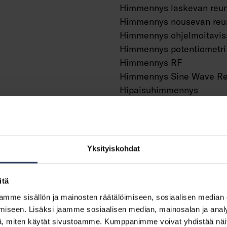
Himmennys laskevan reun
Himmennys nousevan reu
Himmennys ohjelmoitavis
Himmennys potentiometri
Himmennys RF
Himmennys Sine Wave Re
Hipaisuhimmennys
Himmennys Zigbee
Painonappihimmennys
Ilman himmennystoiminto
Sisältää läsnäolotunnisti
Yksityiskohdat
Sisältää liiketunnistuksen
Valotunnistimella
itä
Vakiovalovirta-ohjaus (CL
mme sisällön ja mainosten räätälöimiseen, sosiaalisen median
Bluetooth -ohjattava
iseen. Lisäksi jaamme sosiaalisen median, mainosalan ja analy
Yhteensopiva Casambi-jä
vä
, miten käytät sivustoamme. Kumppanimme voivat yhdistää näitä t
kanssa