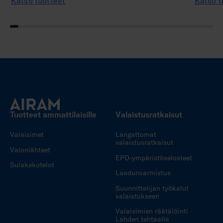
Katso tuotteet
Katso t
Tuotteet ammattilaisille
Valaistusratkaisut
Valaisimet
Langattomat
valaistusratkaisut
Valonlähteet
EPD-ympäristöselosteet
Sulakekotelot
Laadunvarmistus
Suunnittelijan työkalut
valaistukseen
Valaisimien räätälöinti
Lahden tehtaalla