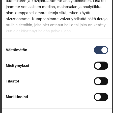
tukemiseen ja kävijämäärämme analysoimiseen. Lisäksi
jaamme sosiaalisen median, mainosalan ja analytiikka-
alan kumppaneillemme tietoja siitä, miten käytät
sivustoamme. Kumppanimme voivat yhdistää näitä tietoja
Tuotenimi
Koodi
muihin tietoihin, joita olet antanut heille tai joita on kerätty,
kun olet käyttänyt heidän palvelujaan.
Vino Duo IP65 19W 830/840 PCO BK
4547212
Suostumuksen
Välttämätön
valinta
Vino Duo IP65 19W 830/840 PCO WH
4547213
Mieltymykset
Tilastot
Markkinointi
Samankaltaiset tuotteet