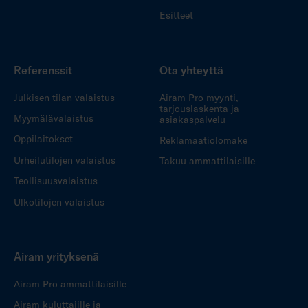
Esitteet
Referenssit
Ota yhteyttä
Julkisen tilan valaistus
Airam Pro myynti,
tarjouslaskenta ja
Myymälävalaistus
asiakaspalvelu
Oppilaitokset
Reklamaatiolomake
Urheilutilojen valaistus
Takuu ammattilaisille
Teollisuusvalaistus
Ulkotilojen valaistus
Airam yrityksenä
Airam Pro ammattilaisille
Airam kuluttajille ja