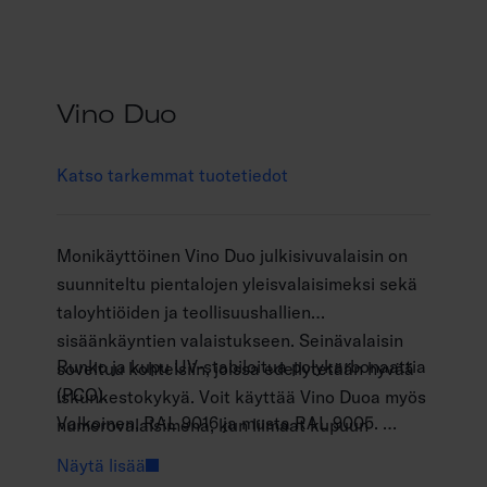
Vino Duo
Katso tarkemmat tuotetiedot
Monikäyttöinen Vino Duo julkisivuvalaisin on
suunniteltu pientalojen yleisvalaisimeksi sekä
taloyhtiöiden ja teollisuushallien
sisäänkäyntien valaistukseen. Seinävalaisin
Runko ja kupu UV-stabiloitua polykarbonaattia
soveltuu kohteisiin, joissa edellytetään hyvää
(PCO).
iskunkestokykyä. Voit käyttää Vino Duoa myös
Valkoinen, RAL 9016 ja musta RAL 9005.
numerovalaisimena, kun liimaat kupuun
Suojausluokka II.
erikseen hankkimasi kirjain- tai numerotarrat.
Näytä lisää
Pinta-asennus seinään.
Valitse värilämpötila kahdesta ja valoteho