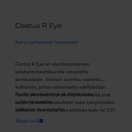
Cestus R Eye
Katso tarkemmat tuotetiedot
Cestus R Eye on alumiinirunkoinen,
polykarbonaattikuvulla varustettu
seinävalaisin. Valaisin soveltuu vaativiin
kohteisiin, joissa valaisimelta edellytetään
Runko painevalettua alumiinia, kupu
hyvää iskunkestokykyä. Käyttökohteita ovat
polykarbonaattia.
uudis- ja saneerauskohteet sekä taloyhtiöiden
Valkoinen ja antrasiitti.
julkisivut. Voit valita joko kiinteän ledin tai E27-
Suojausluokka I.
kantaisen mallin.
Näytä lisää
Katto- ja seinäasennus pintaan.