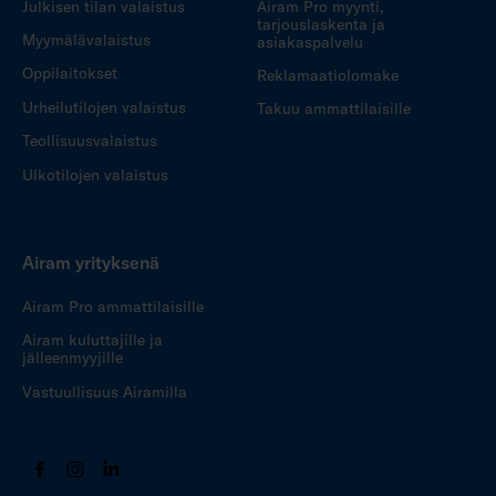
Julkisen tilan valaistus
Airam Pro myynti,
tarjouslaskenta ja
Myymälävalaistus
asiakaspalvelu
Oppilaitokset
Reklamaatiolomake
Urheilutilojen valaistus
Takuu ammattilaisille
Teollisuusvalaistus
Ulkotilojen valaistus
Airam yrityksenä
Airam Pro ammattilaisille
Airam kuluttajille ja
jälleenmyyjille
Vastuullisuus Airamilla