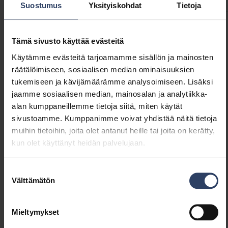
Suostumus
Yksityiskohdat
Tietoja
Tämä sivusto käyttää evästeitä
Tuotenimi
Koodi
Sä
Käytämme evästeitä tarjoamamme sisällön ja mainosten
Cestus R Eye
räätälöimiseen, sosiaalisen median ominaisuuksien
tukemiseen ja kävijämäärämme analysoimiseen. Lisäksi
jaamme sosiaalisen median, mainosalan ja analytiikka-
Cestus R Eye IP65 20W/840 ANT
4510223
45
alan kumppaneillemme tietoja siitä, miten käytät
sivustoamme. Kumppanimme voivat yhdistää näitä tietoja
muihin tietoihin, joita olet antanut heille tai joita on kerätty,
Cestus R Eye IP65 20W/840 WH
kun olet käyttänyt heidän palvelujaan.
4510222
45
Suostumuksen
Tuotenimi
Koodi
Sähkön
Välttämätön
valinta
Cestus R Eye E27
Mieltymykset