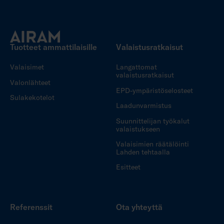
Tuotteet ammattilaisille
Valaistusratkaisut
Valaisimet
Langattomat
valaistusratkaisut
Valonlähteet
EPD-ympäristöselosteet
Sulakekotelot
Laadunvarmistus
Suunnittelijan työkalut
valaistukseen
Valaisimien räätälöinti
Lahden tehtaalla
Esitteet
Referenssit
Ota yhteyttä