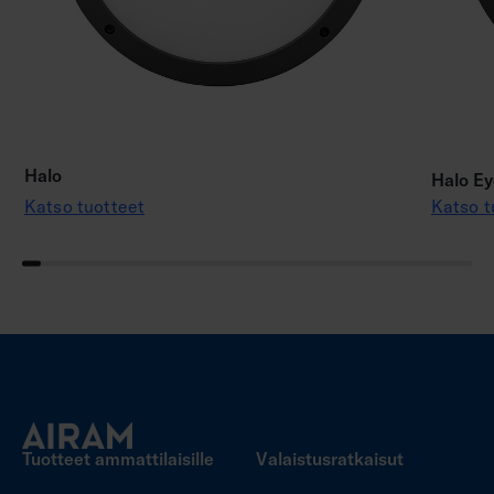
Halo
Halo Ey
Katso tuotteet
Katso t
Tuotteet ammattilaisille
Valaistusratkaisut