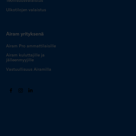
Teollisuusvalaistus
Ulkotilojen valaistus
Airam yrityksenä
Airam Pro ammattilaisille
Airam kuluttajille ja
jälleenmyyjille
Vastuullisuus Airamilla