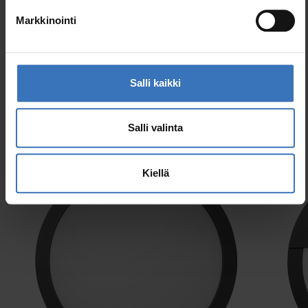
Markkinointi
Salli kaikki
Samankaltaiset tuotteet
Salli valinta
Kiellä