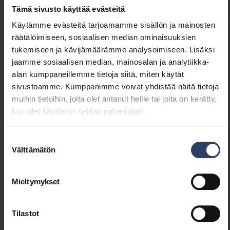
Tämä sivusto käyttää evästeitä
Käytämme evästeitä tarjoamamme sisällön ja mainosten
räätälöimiseen, sosiaalisen median ominaisuuksien
Tuotenimi
Koodi
Sähk
tukemiseen ja kävijämäärämme analysoimiseen. Lisäksi
jaamme sosiaalisen median, mainosalan ja analytiikka-
alan kumppaneillemme tietoja siitä, miten käytät
Circle IP65 E27 PCO IK07 ANT
4546511
4546
sivustoamme. Kumppanimme voivat yhdistää näitä tietoja
muihin tietoihin, joita olet antanut heille tai joita on kerätty,
kun olet käyttänyt heidän palvelujaan.
Circle IP65 E27 PCO IK07 WH
A5CIRB
Suostumuksen
Välttämätön
valinta
Circle IP65 E27 PCO IK07 BK
A5CIRC
Mieltymykset
Tilastot
Circle IP65 E27 PCO IK07 SI
A5CIRD