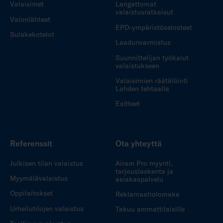
Valaisimet
Langattomat
valaistusratkaisut
Valonlähteet
EPD-ympäristöselosteet
Sulakekotelot
Laadunvarmistus
Suunnittelijan työkalut
valaistukseen
Valaisimien räätälöinti
Lahden tehtaalla
Esitteet
Referenssit
Ota yhteyttä
Julkisen tilan valaistus
Airam Pro myynti,
tarjouslaskenta ja
Myymälävalaistus
asiakaspalvelu
Oppilaitokset
Reklamaatiolomake
Urheilutilojen valaistus
Takuu ammattilaisille