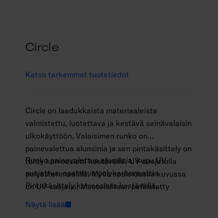
Circle
Katso tarkemmat tuotetiedot
Circle on laadukkaista materiaaleista
valmistettu, luotettava ja kestävä seinävalaisin
ulkokäyttöön. Valaisimen runko on
painevalettua alumiinia ja sen pintakäsittely on
Runko painevalettua alumiinia, kupu UV-
tehty korroosiota kestävällä, UV-suojatulla
suojattua, opaloitua polykarbonaattia.
polyesterimaalilla. Myös opaloidussa kuvussa
Pintakäsittely korroosiota kestävällä
on UV-suojaus. Muotoilultaan pelkistetty
polyesterimaalilla.
seinävalaisin voidaan asentaa
Näytä lisää
Antrasiitti, musta, valkoinen RAL 9003 ja
asuinrakennusten julkisivuihin, porraskäytäviin