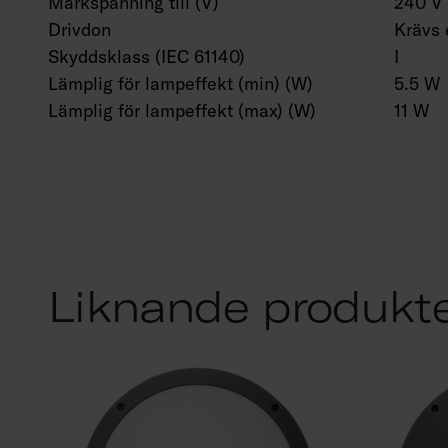
Märkspänning till (V)
240 V
Drivdon
Krävs 
Skyddsklass (IEC 61140)
I
Lämplig för lampeffekt (min) (W)
5.5 W
Lämplig för lampeffekt (max) (W)
11 W
Liknande produkt