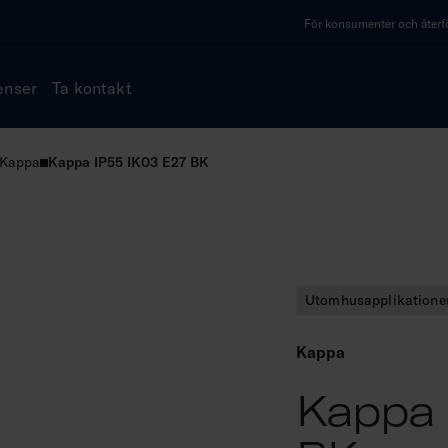
För konsumenter och återfö
enser
Ta kontakt
Kappa
Kappa IP55 IK03 E27 BK
Utomhusapplikatione
Kappa
Kappa 