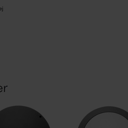
ej
er