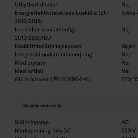
Utbytbart drivdon
Nej
Energieffektivitetsklass ljuskälla (EU
Krävs 
2019/2015)
Innehåller produkt enligt
Nej
2019/2020/EU
Nöddriftförsörjningssystem
Ingen
Integrerad nödströmförsörjning
Nej
Med brytare
Nej
Med lufthål
Nej
Glödtrådstest (IEC 60695-2-11)
650 °C
Elektrotekniska data
Spänningstyp
AC
Märkspänning från (V)
220 V