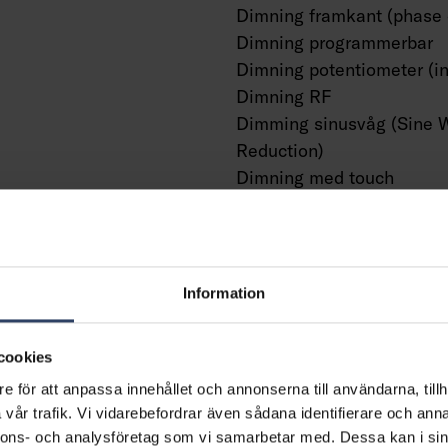
Dimning framkant (phase 
Dimning programmerbar
Dimning potentiometer (in
Dimning RF
Dimming sinusvåg (Sine 
Reduction)
Dimning med touch
Dimning Zigbee
Dimmer med tryckknapp
Dimmerfunktion saknas
Med närvaroindikator
Information
ning
Med rörelsesensor
Med ljussensor
cookies
m²
Konstant ljusflöde (CLO)
e för att anpassa innehållet och annonserna till användarna, tillh
klämma
Bluetoothstyrd
vår trafik. Vi vidarebefordrar även sådana identifierare och anna
m²
Kompatibel med Casambi
nnons- och analysföretag som vi samarbetar med. Dessa kan i sin
m²
Kompatibel med Apple H