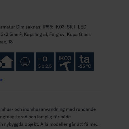
rmatur Dim saknas; IP55; IK03; SK I; LED
; 3x2.5mm²; Kapsling al; Färg sv; Kupa Glass
max. 18
on
tomhus- och inomhusanvändning med rundande
ngfasetterad och lämplig för både
h nybyggda objekt. Alla modeller går att få med