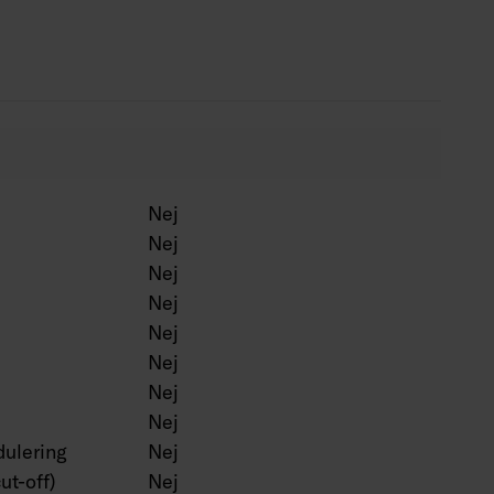
lver, BK = svart, WH = vit.
Nej
Nej
Nej
Nej
Nej
Nej
Nej
Nej
ulering
Nej
ut-off)
Nej