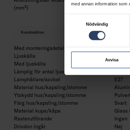
med annan information som du 
(mm²)
Samtyckesval
Nödvändig
Konstruktion
Med monteringsdetaljer
Ja
Ljuskälla
LED ut
Avvisa
Med ljuskälla
Nej
Lämplig för antal ljuskällor
1
Lamphållare/sockel
E27
Material hus/kapsling/stomme
Alumi
Ytskydd hus/kapsling/stomme
Pulver
Färg hus/kapsling/stomme
Svart
Material kupa/kåpa
Glass 
Rasterutförande
Ingen
Drivdon ingår
Nej