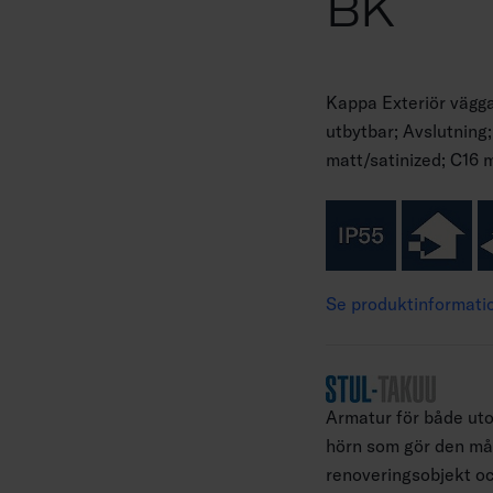
BK
Kappa Exteriör vägga
utbytbar; Avslutning
matt/satinized; C16 
Se produktinformati
Armatur för både u
hörn som gör den må
renoveringsobjekt oc