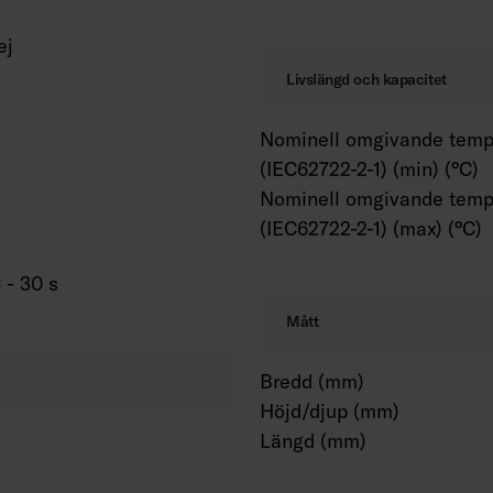
ej
Livslängd och kapacitet
Nominell omgivande temp
(IEC62722-2-1) (min) (°C)
Nominell omgivande temp
(IEC62722-2-1) (max) (°C)
 - 30 s
Mått
Bredd (mm)
Höjd/djup (mm)
Längd (mm)