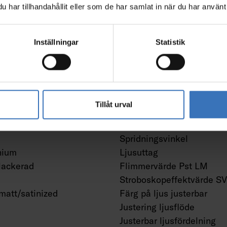
har tillhandahållit eller som de har samlat in när du har använt 
Kompatibel med Google A
Kompatibel med Amazon 
Med stöd för IFTTT
Inställningar
Statistik
Fotometriska data
bytbar
Tillåt urval
Ljusfördelare/spridare
Ljusfördelning
Spridningsvinkel
nium
Ljusuttag
lackerad
Flimmervärde Pst LM
Stroboskopeffektvärde S
matt/satinized
Färg på ljus justerbar
Justering ljusflöde
Justerbar ljusfördelning