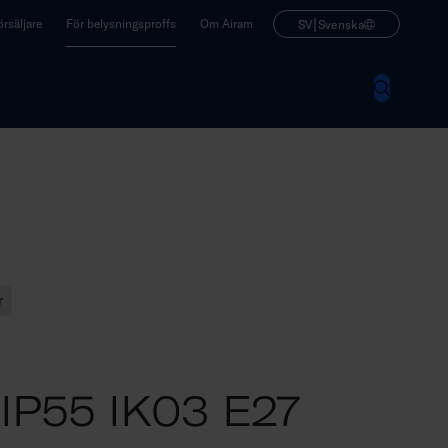
|
rsäljare
För belysningsproffs
Om Airam
SV
Svenska
r
IP55 IK03 E27