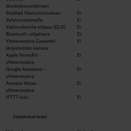
läsnäolotunnistimen
Sisältää liiketunnistuksen
Ei
Valotunnistimella
Ei
Vakiovalovirta-ohjaus (CLO)
Ei
Bluetooth -ohjattava
Ei
Yhteensopiva Casambi-
Ei
järjestelmän kanssa
Apple HomeKit -
Ei
yhteensopiva
Google Assistant -
Ei
yhteensopiva
Amazon Alexa -
Ei
yhteensopiva
IFTTT-tuki
Ei
Valotekniset tiedot