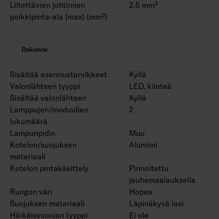
Liitettävien johtimien
2.5 mm²
poikkipinta-ala (max) (mm²)
Rakenne
Sisältää asennustarvikkeet
Kyllä
Valonlähteen tyyppi
LED, kiinteä
Sisältää valonlähteen
Kyllä
Lamppujen/moduulien
2
lukumäärä
Lampunpidin
Muu
Kotelon/suojuksen
Alumiini
materiaali
Kotelon pintakäsittely
Pinnoitettu
jauhemaalauksella
Rungon väri
Hopea
Suojuksen materiaali
Läpinäkyvä lasi
Häikäisysuojan tyyppi
Ei ole