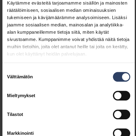
(W)
Käytämme evästeitä tarjoamamme sisällön ja mainosten
Valaisimen tehokkuus
111 lm/W
räätälöimiseen, sosiaalisen median ominaisuuksien
(lm/W)
tukemiseen ja kävijämäärämme analysoimiseen. Lisäksi
Tehokerroin
0.9
jaamme sosiaalisen median, mainosalan ja analytiikka-
Kokonaisharmoninen särö
20 %
alan kumppaneillemme tietoja siitä, miten käytät
(THD) (%)
sivustoamme. Kumppanimme voivat yhdistää näitä tietoja
Kokonaisharmoninen särö
20 THD
muihin tietoihin, joita olet antanut heille tai joita on kerätty,
(THD)
kun olet käyttänyt heidän palvelujaan.
Suostumuksen
Himmennys ja ohjaus
Välttämätön
valinta
Himmennettävä
Ei
Himmennys 0-10 V
Ei
Mieltymykset
Himmennys 1-10 V
Ei
Himmennys DALI
Ei
Tilastot
Himmennys DALI-2
Ei
Himmennys DMX
Ei
Himmennys DSI
Ei
Markkinointi