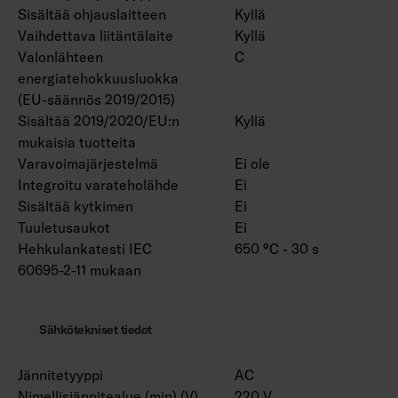
Sisältää ohjauslaitteen
Kyllä
Vaihdettava liitäntälaite
Kyllä
Valonlähteen
C
energiatehokkuusluokka
(EU-säännös 2019/2015)
Sisältää 2019/2020/EU:n
Kyllä
mukaisia tuotteita
Varavoimajärjestelmä
Ei ole
Integroitu varateholähde
Ei
Sisältää kytkimen
Ei
Tuuletusaukot
Ei
Hehkulankatesti IEC
650 °C - 30 s
60695-2-11 mukaan
Sähkötekniset tiedot
Jännitetyyppi
AC
Nimellisjännitealue (min) (V)
220 V