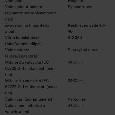
Valonjako
Heijastin
Valon jakautuminen
Symmetrinen
(symmetrinen/epäsymmetri
nen)
Avauskulma (määritelty
Keskileveä säde 20-
alue)
40°
Värin konsistenssi
SDCM3
(MacAdamin ellipsi)
Valon suunta
Suora/epäsuora
(suora/epäsuora)
Mitoitettu valovirta IEC
3460 lm
62722-2- 1 mukaisesti (min)
(lm)
Mitoitettu valovirta IEC
3460 lm
62722-2- 1 mukaisesti (max)
(lm)
Valon väri (alphanumeric)
Valkoinen
Valaisimen mitoitettu
3460 lm
valovirta (lm)