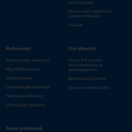
valaistukseen
Valaisimien räätälöinti
Lahden tehtaalla
Esitteet
Referenssit
Ota yhteyttä
Julkisen tilan valaistus
Airam Pro myynti,
tarjouslaskenta ja
Myymälävalaistus
asiakaspalvelu
Oppilaitokset
Reklamaatiolomake
Urheilutilojen valaistus
Takuu ammattilaisille
Teollisuusvalaistus
Ulkotilojen valaistus
Airam yrityksenä