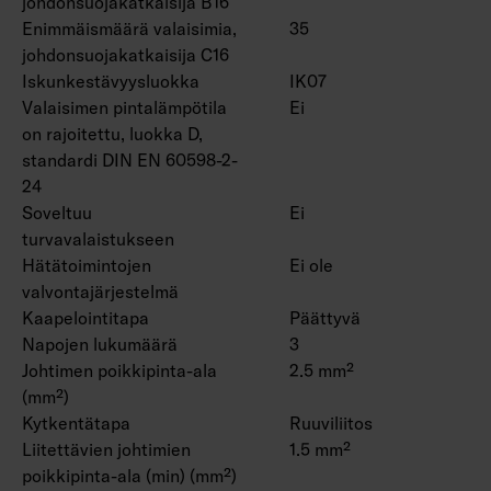
johdonsuojakatkaisija B16
Enimmäismäärä valaisimia,
35
johdonsuojakatkaisija C16
Iskunkestävyysluokka
IK07
Valaisimen pintalämpötila
Ei
on rajoitettu, luokka D,
standardi DIN EN 60598-2-
24
Soveltuu
Ei
turvavalaistukseen
Hätätoimintojen
Ei ole
valvontajärjestelmä
Kaapelointitapa
Päättyvä
Napojen lukumäärä
3
Johtimen poikkipinta-ala
2.5 mm²
(mm²)
Kytkentätapa
Ruuviliitos
Liitettävien johtimien
1.5 mm²
poikkipinta-ala (min) (mm²)