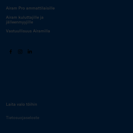
Airam Pro ammattilaisille
Airam kuluttajille ja
jälleenmyyjille
Vastuullisuus Airamilla
Laita valo töihin
Tietosuojaseloste