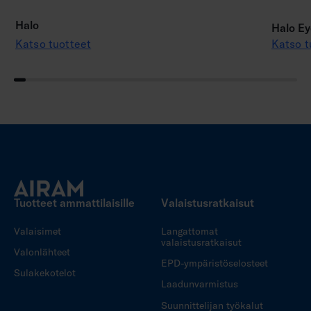
Halo
Halo Ey
Katso tuotteet
Katso t
Tuotteet ammattilaisille
Valaistusratkaisut
Valaisimet
Langattomat
valaistusratkaisut
Valonlähteet
EPD-ympäristöselosteet
Sulakekotelot
Laadunvarmistus
Suunnittelijan työkalut