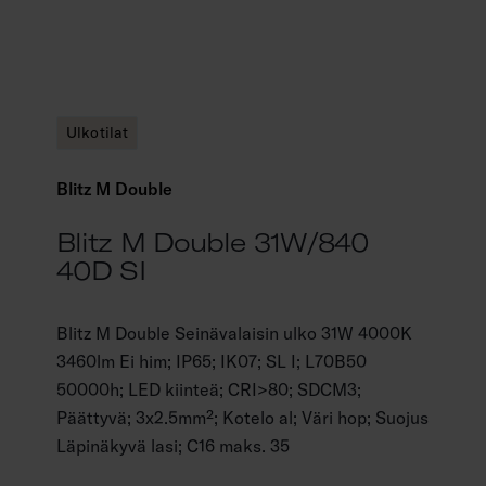
Ulkotilat
Blitz M Double
Blitz M Double 31W/840
40D SI
Blitz M Double Seinävalaisin ulko 31W 4000K
3460lm Ei him; IP65; IK07; SL I; L70B50
50000h; LED kiinteä; CRI>80; SDCM3;
Päättyvä; 3x2.5mm²; Kotelo al; Väri hop; Suojus
Läpinäkyvä lasi; C16 maks. 35