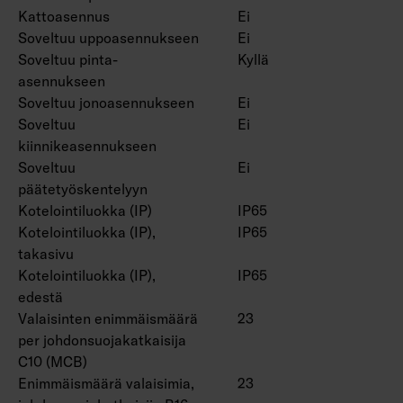
Kattoasennus
Ei
Soveltuu uppoasennukseen
Ei
Soveltuu pinta-
Kyllä
asennukseen
Soveltuu jonoasennukseen
Ei
Soveltuu
Ei
kiinnikeasennukseen
Soveltuu
Ei
päätetyöskentelyyn
Kotelointiluokka (IP)
IP65
Kotelointiluokka (IP),
IP65
takasivu
Kotelointiluokka (IP),
IP65
edestä
Valaisinten enimmäismäärä
23
per johdonsuojakatkaisija
C10 (MCB)
Enimmäismäärä valaisimia,
23