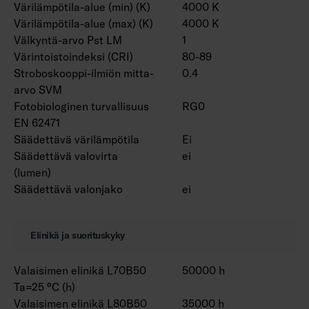
Värilämpötila-alue (min) (K)
4000 K
Värilämpötila-alue (max) (K)
4000 K
Välkyntä-arvo Pst LM
1
Värintoistoindeksi (CRI)
80-89
Stroboskooppi-ilmiön mitta-
0.4
arvo SVM
Fotobiologinen turvallisuus
RG0
EN 62471
Säädettävä värilämpötila
Ei
Säädettävä valovirta
ei
(lumen)
Säädettävä valonjako
ei
Elinikä ja suorituskyky
Valaisimen elinikä L70B50
50000 h
Ta=25 °C (h)
Valaisimen elinikä L80B50
35000 h