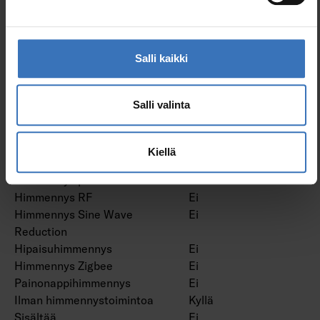
Himmennys LineSwitch
Ei
Himmennys
Ei
valmistajakohtainen
Salli kaikki
Himmennys
Ei
verkkovirtamodulaatio
Himmennys laskevan
Ei
Salli valinta
reunan ohjaus
Himmennys nousevan
Ei
reunan ohjaus
Kiellä
Himmennys ohjelmoitavissa
Ei
Himmennys potentiometri
Ei
Himmennys RF
Ei
Himmennys Sine Wave
Ei
Reduction
Hipaisuhimmennys
Ei
Himmennys Zigbee
Ei
Painonappihimmennys
Ei
Ilman himmennystoimintoa
Kyllä
Sisältää
Ei