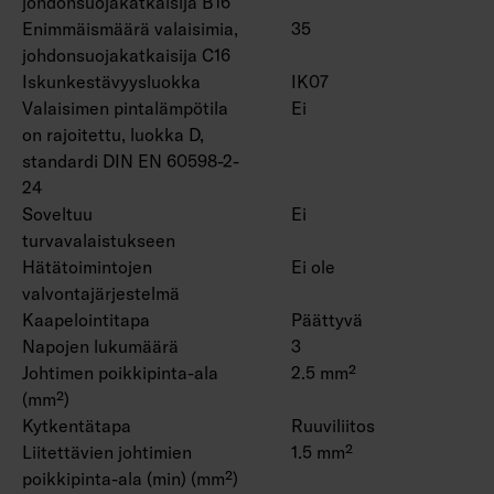
johdonsuojakatkaisija B16
Enimmäismäärä valaisimia,
35
johdonsuojakatkaisija C16
Iskunkestävyysluokka
IK07
Valaisimen pintalämpötila
Ei
on rajoitettu, luokka D,
standardi DIN EN 60598-2-
24
Soveltuu
Ei
turvavalaistukseen
Hätätoimintojen
Ei ole
valvontajärjestelmä
Kaapelointitapa
Päättyvä
Napojen lukumäärä
3
Johtimen poikkipinta-ala
2.5 mm²
(mm²)
Kytkentätapa
Ruuviliitos
Liitettävien johtimien
1.5 mm²
poikkipinta-ala (min) (mm²)