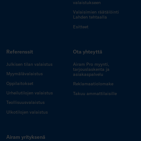
valaistukseen
Valaisimien räätälöinti
Lahden tehtaalla
Esitteet
Referenssit
Ota yhteyttä
Julkisen tilan valaistus
Airam Pro myynti,
tarjouslaskenta ja
Myymälävalaistus
asiakaspalvelu
Oppilaitokset
Reklamaatiolomake
Urheilutilojen valaistus
Takuu ammattilaisille
Teollisuusvalaistus
Ulkotilojen valaistus
Airam yrityksenä