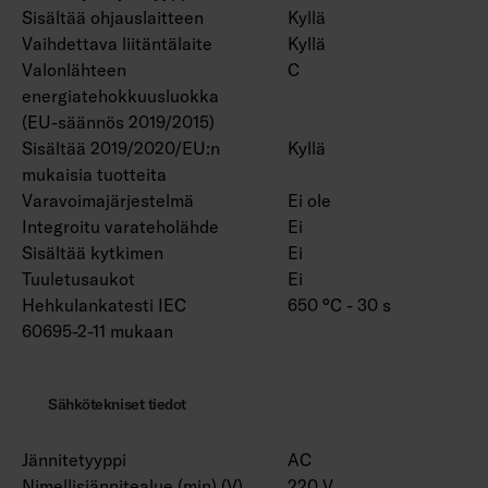
Sisältää ohjauslaitteen
Kyllä
Vaihdettava liitäntälaite
Kyllä
Valonlähteen
C
energiatehokkuusluokka
(EU-säännös 2019/2015)
Sisältää 2019/2020/EU:n
Kyllä
mukaisia tuotteita
Varavoimajärjestelmä
Ei ole
Integroitu varateholähde
Ei
Sisältää kytkimen
Ei
Tuuletusaukot
Ei
Hehkulankatesti IEC
650 °C - 30 s
60695-2-11 mukaan
Sähkötekniset tiedot
Jännitetyyppi
AC
Nimellisjännitealue (min) (V)
220 V