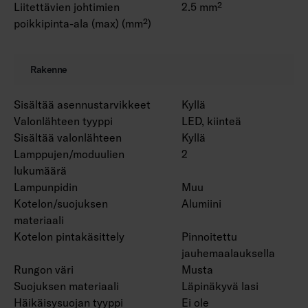
Liitettävien johtimien
2.5 mm²
poikkipinta-ala (max) (mm²)
Rakenne
Sisältää asennustarvikkeet
Kyllä
Valonlähteen tyyppi
LED, kiinteä
Sisältää valonlähteen
Kyllä
Lamppujen/moduulien
2
lukumäärä
Lampunpidin
Muu
Kotelon/suojuksen
Alumiini
materiaali
Kotelon pintakäsittely
Pinnoitettu
jauhemaalauksella
Rungon väri
Musta
Suojuksen materiaali
Läpinäkyvä lasi
Häikäisysuojan tyyppi
Ei ole