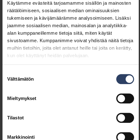
(W)
Käytämme evästeitä tarjoamamme sisällön ja mainosten
Valaisimen tehokkuus
111 lm/W
räätälöimiseen, sosiaalisen median ominaisuuksien
(lm/W)
tukemiseen ja kävijämäärämme analysoimiseen. Lisäksi
Tehokerroin
0.9
jaamme sosiaalisen median, mainosalan ja analytiikka-
Kokonaisharmoninen särö
20 %
alan kumppaneillemme tietoja siitä, miten käytät
(THD) (%)
sivustoamme. Kumppanimme voivat yhdistää näitä tietoja
Kokonaisharmoninen särö
20 THD
muihin tietoihin, joita olet antanut heille tai joita on kerätty,
(THD)
kun olet käyttänyt heidän palvelujaan.
Suostumuksen
Himmennys ja ohjaus
Välttämätön
valinta
Himmennettävä
Ei
Himmennys 0-10 V
Ei
Mieltymykset
Himmennys 1-10 V
Ei
Himmennys DALI
Ei
Tilastot
Himmennys DALI-2
Ei
Himmennys DMX
Ei
Himmennys DSI
Ei
Markkinointi