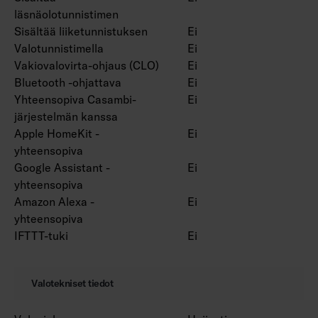
läsnäolotunnistimen
Sisältää liiketunnistuksen
Ei
Valotunnistimella
Ei
Vakiovalovirta-ohjaus (CLO)
Ei
Bluetooth -ohjattava
Ei
Yhteensopiva Casambi-
Ei
järjestelmän kanssa
Apple HomeKit -
Ei
yhteensopiva
Google Assistant -
Ei
yhteensopiva
Amazon Alexa -
Ei
yhteensopiva
IFTTT-tuki
Ei
Valotekniset tiedot