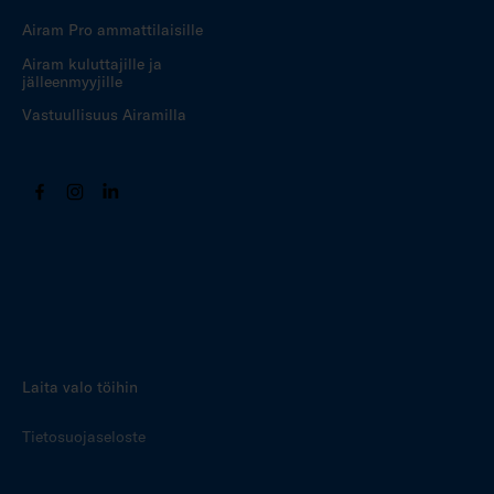
Airam Pro ammattilaisille
Airam kuluttajille ja
jälleenmyyjille
Vastuullisuus Airamilla
Laita valo töihin
Tietosuojaseloste