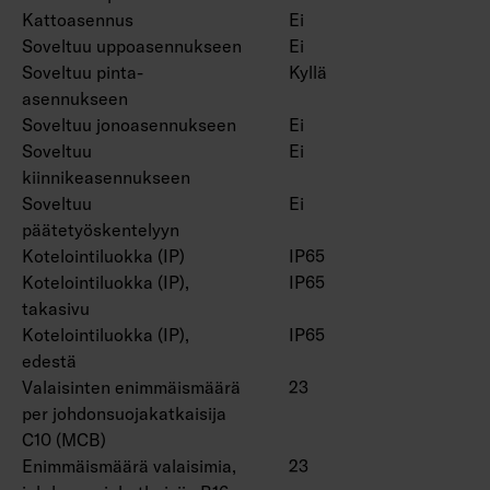
Kattoasennus
Ei
Soveltuu uppoasennukseen
Ei
Soveltuu pinta-
Kyllä
asennukseen
Soveltuu jonoasennukseen
Ei
Soveltuu
Ei
kiinnikeasennukseen
Soveltuu
Ei
päätetyöskentelyyn
Kotelointiluokka (IP)
IP65
Kotelointiluokka (IP),
IP65
takasivu
Kotelointiluokka (IP),
IP65
edestä
Valaisinten enimmäismäärä
23
per johdonsuojakatkaisija
C10 (MCB)
Enimmäismäärä valaisimia,
23