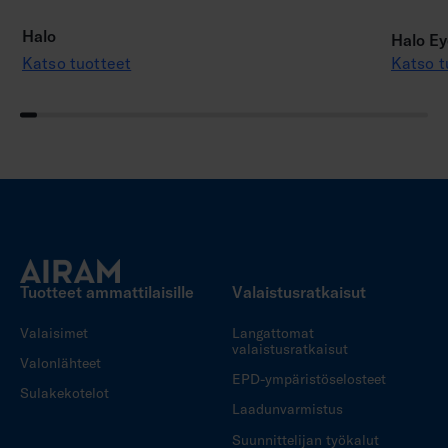
Halo
Halo Ey
Katso tuotteet
Katso t
Tuotteet ammattilaisille
Valaistusratkaisut
Valaisimet
Langattomat
valaistusratkaisut
Valonlähteet
EPD-ympäristöselosteet
Sulakekotelot
Laadunvarmistus
Suunnittelijan työkalut