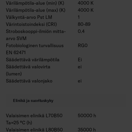
Värilämpötila-alue (min) (K)
4000 K
Värilämpötila-alue (max) (K)
4000 K
Välkyntä-arvo Pst LM
1
Värintoistoindeksi (CRI)
80-89
Stroboskooppi-ilmiön mitta-
0.4
arvo SVM
Fotobiologinen turvallisuus
RG0
EN 62471
Säädettävä värilämpötila
Ei
Säädettävä valovirta
ei
(lumen)
Säädettävä valonjako
ei
Elinikä ja suorituskyky
Valaisimen elinikä L70B50
50000 h
Ta=25 °C (h)
Valaisimen elinikä L80B50
35000 h