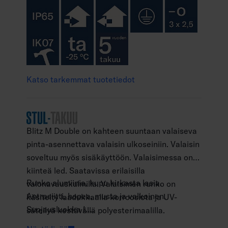
Katso tarkemmat tuotetiedot
Blitz M Double on kahteen suuntaan valaiseva
pinta-asennettava valaisin ulkoseiniin. Valaisin
soveltuu myös sisäkäyttöön. Valaisimessa on
kiinteä led. Saatavissa erilaisilla
Runko alumiinia, kupu kirkasta lasia.
valonavauskulmilla. Valaisimen runko on
Antrasiitti, hopea, musta ja valkoinen.
käsitelty laadukkaalla korroosiota ja UV-
Suojausluokka I.
säteilyä kestävällä polyesterimaalilla.
Pinta-asennus.