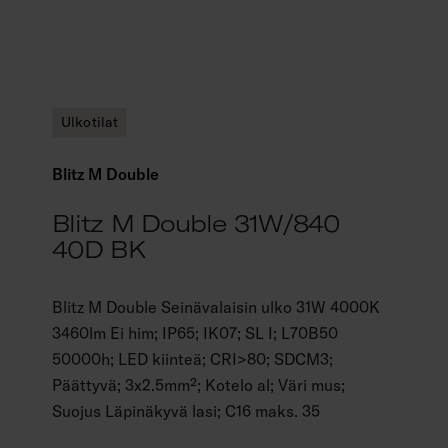
Ulkotilat
Blitz M Double
Blitz M Double 31W/840
40D BK
Blitz M Double Seinävalaisin ulko 31W 4000K
3460lm Ei him; IP65; IK07; SL I; L70B50
50000h; LED kiinteä; CRI>80; SDCM3;
Päättyvä; 3x2.5mm²; Kotelo al; Väri mus;
Suojus Läpinäkyvä lasi; C16 maks. 35