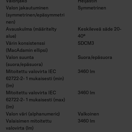
Valonjako
Heijastin
Valon jakautuminen
Symmetrinen
(symmetrinen/epäsymmetri
nen)
Avauskulma (määritelty
Keskileveä säde 20-
alue)
40°
Värin konsistenssi
SDCM3
(MacAdamin ellipsi)
Valon suunta
Suora/epäsuora
(suora/epäsuora)
Mitoitettu valovirta IEC
3460 lm
62722-2- 1 mukaisesti (min)
(lm)
Mitoitettu valovirta IEC
3460 lm
62722-2- 1 mukaisesti (max)
(lm)
Valon väri (alphanumeric)
Valkoinen
Valaisimen mitoitettu
3460 lm
valovirta (lm)