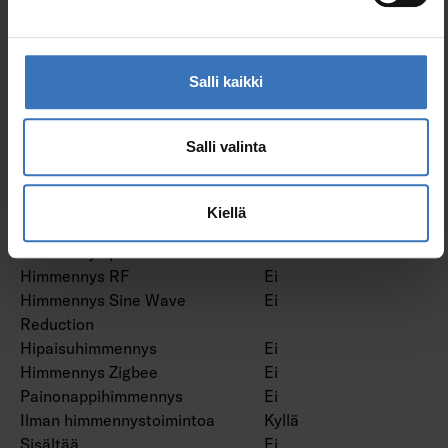
Himmennys LineSwitch
Ei
Himmennys
Ei
valmistajakohtainen
Salli kaikki
Himmennys
Ei
verkkovirtamodulaatio
Himmennys laskevan
Ei
Salli valinta
reunan ohjaus
Himmennys nousevan
Ei
reunan ohjaus
Kiellä
Himmennys ohjelmoitavissa
Ei
Himmennys potentiometri
Ei
Himmennys RF
Ei
Himmennys Sine Wave
Ei
Reduction
Hipaisuhimmennys
Ei
Himmennys Zigbee
Ei
Painonappihimmennys
Ei
Ilman himmennystoimintoa
Kyllä
Sisältää
Ei