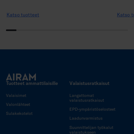
Katso tuotteet
Katso t
Tuotteet ammattilaisille
Valaistusratkaisut
Valaisimet
Langattomat
valaistusratkaisut
Valonlähteet
EPD-ympäristöselosteet
Sulakekotelot
Laadunvarmistus
Suunnittelijan työkalut
valaistukseen