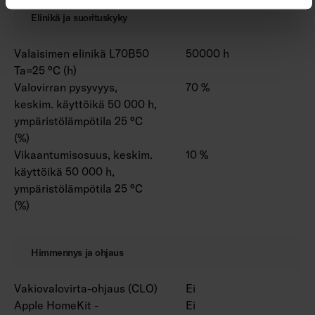
Elinikä ja suorituskyky
Valaisimen elinikä L70B50
50000 h
Ta=25 °C (h)
Valovirran pysyvyys,
70 %
keskim. käyttöikä 50 000 h,
ympäristölämpötila 25 °C
(%)
Vikaantumisosuus, keskim.
10 %
käyttöikä 50 000 h,
ympäristölämpötila 25 °C
(%)
Himmennys ja ohjaus
Vakiovalovirta-ohjaus (CLO)
Ei
Apple HomeKit -
Ei