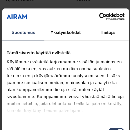
Sähkötekniset tiedot
Suostumus
Yksityiskohdat
Tietoja
Teho per metri (W)
14.4 W
Teho per jalka (W)
4.4 W
Valaisimen tehokkuus
120 lm/W
Tämä sivusto käyttää evästeitä
(lm/W)
Jännitetyyppi
DC
Käytämme evästeitä tarjoamamme sisällön ja mainosten
Lamppujännite (min) (V)
24 V
räätälöimiseen, sosiaalisen median ominaisuuksien
Lamppujännite (max) (V)
24 V
tukemiseen ja kävijämäärämme analysoimiseen. Lisäksi
Liitäntälaitteen tyyppi
Vakiojänniteohjattu
jaamme sosiaalisen median, mainosalan ja analytiikka-
LED-liitäntälaite
alan kumppaneillemme tietoja siitä, miten käytät
Suojausluokka (IEC 61140)
III
sivustoamme. Kumppanimme voivat yhdistää näitä tietoja
Järjestelmän enimmäisteho
72 W
muihin tietoihin, joita olet antanut heille tai joita on kerätty,
(W)
kun olet käyttänyt heidän palvelujaan.
Tehokerroin
1
Suostumuksen