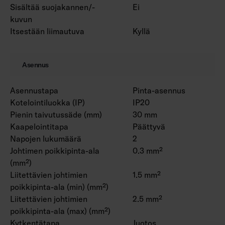
Sisältää suojakannen/-
Ei
kuvun
Itsestään liimautuva
Kyllä
Asennus
Asennustapa
Pinta-asennus
Kotelointiluokka (IP)
IP20
Pienin taivutussäde (mm)
30 mm
Kaapelointitapa
Päättyvä
Napojen lukumäärä
2
Johtimen poikkipinta-ala
0.3 mm²
(mm²)
Liitettävien johtimien
1.5 mm²
poikkipinta-ala (min) (mm²)
Liitettävien johtimien
2.5 mm²
poikkipinta-ala (max) (mm²)
Kytkentätapa
Juotos