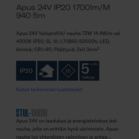
Apus 24V IP20 1700lm/m
940 5m
Apus 24V Valoprofiili/-nauha 72W 14.4W/m val
4000K IP20; SL III; L70B50 50000h; LED,
kiinteä; CRI>90; Päättyvä; 2x0.3mm²
Katso tarkemmat tuotetiedot
Apus 24V on laadukas ja energiatehokas led-
nauha, jolla on erittäin hyvä värintoisto. Apus-
nauha luo yhtenäisen valoviivan ja antaa