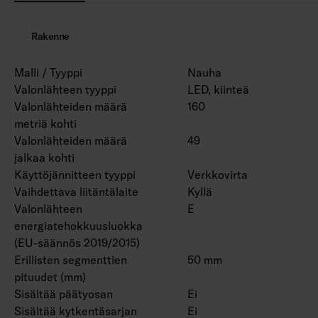
mm 3 m 5 kpl.
syöttöjohto. Sen ansiosta nauhasta saa
Hyötyelinikä L70 50 000 h (Ta25°C).
katkaisemalla kaksi asennusvalmista led-
Rakenne
nauhaa. Syöttöjohdon pituus (3 m)
Projektikohtaisesti saatavana myös Casambi-
mahdollistaa myös virtalähteen sijoittamisen
Malli / Tyyppi
Nauha
ohjauksella, määrämittaan leikattuna sekä
huomaamattomaan paikkaan.
Valonlähteen tyyppi
LED, kiinteä
tarvittaessa profiiliin asennettuna.
Valonlähteiden määrä
160
metriä kohti
Valonlähteiden määrä
49
jalkaa kohti
Käyttöjännitteen tyyppi
Verkkovirta
Vaihdettava liitäntälaite
Kyllä
Valonlähteen
E
energiatehokkuusluokka
(EU-säännös 2019/2015)
Erillisten segmenttien
50 mm
pituudet (mm)
Sisältää päätyosan
Ei
Sisältää kytkentäsarjan
Ei