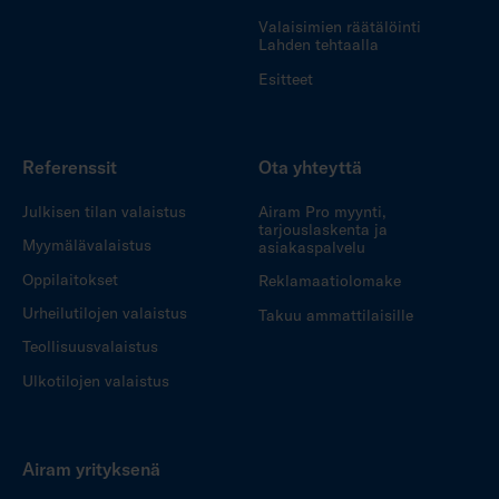
Valaisimien räätälöinti
Lahden tehtaalla
Esitteet
Referenssit
Ota yhteyttä
Julkisen tilan valaistus
Airam Pro myynti,
tarjouslaskenta ja
Myymälävalaistus
asiakaspalvelu
Oppilaitokset
Reklamaatiolomake
Urheilutilojen valaistus
Takuu ammattilaisille
Teollisuusvalaistus
Ulkotilojen valaistus
Airam yrityksenä