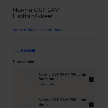
Norma CSP 24V
Lisätarvikkeet
Katso tarkemmat tuotetiedot
Näytä lisää
Tuoteversiot
Norma CSP 24V IP68 Liitin
8mm 3m
L
Katso tuote
u
e
l
Norma CSP 24V IP68 Liitin
8mm
i
L