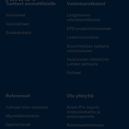
Tuotteet ammattilaisille
Valaistusratkaisut
Valaisimet
Langattomat
valaistusratkaisut
Valonlähteet
EPD-ympäristöselosteet
Sulakekotelot
Laadunvarmistus
Suunnittelijan työkalut
valaistukseen
Valaisimien räätälöinti
Lahden tehtaalla
Esitteet
Referenssit
Ota yhteyttä
Julkisen tilan valaistus
Airam Pro myynti,
tarjouslaskenta ja
Myymälävalaistus
asiakaspalvelu
Oppilaitokset
Reklamaatiolomake