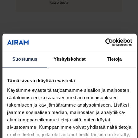
Katso tuote
s
u
ä
e
ä
l
i
s
ä
Tekniset tiedot
ä
Suostumus
Yksityiskohdat
Tietoja
Tuoteversiot
Lataukset
Yhteensopivat tuotteet
Tämä sivusto käyttää evästeitä
Käytämme evästeitä tarjoamamme sisällön ja mainosten
Tuotenimi
Koodi
räätälöimiseen, sosiaalisen median ominaisuuksien
tukemiseen ja kävijämäärämme analysoimiseen. Lisäksi
jaamme sosiaalisen median, mainosalan ja analytiikka-
Norma CSP 24V IP68 Liitin 8mm 3m
4146929
alan kumppaneillemme tietoja siitä, miten käytät
sivustoamme. Kumppanimme voivat yhdistää näitä tietoja
muihin tietoihin, joita olet antanut heille tai joita on kerätty,