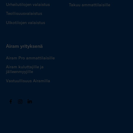
Urheilutilojen valaistus
Takuu ammattilaisille
Teollisuusvalaistus
Ulkotilojen valaistus
Airam yrityksenä
Airam Pro ammattilaisille
Airam kuluttajille ja
jälleenmyyjille
Vastuullisuus Airamilla