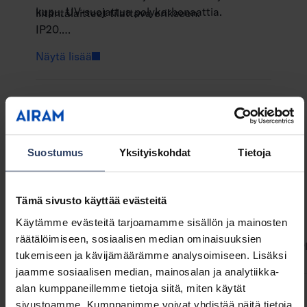
kupu, UV-suojattua polykarbonaattia.
liitäntälaitteet tilattava erikseen.
IP20.
Saatavana 1 m ja 2 m profiili, kirkkaalla tai
Näytä lisää
opaalilla kuvulla.
Projektikohtaisesti saatavana räätälöitävät
Koodi
4222758
profiilipituudet (max. 6 m).
Suostumus
Yksityiskohdat
Tietoja
Katso myös led-nauhojen ja profiilien
yhteensopivuustaulukko.
Tekniset tiedot
Tämä sivusto käyttää evästeitä
Käytämme evästeitä tarjoamamme sisällön ja mainosten
räätälöimiseen, sosiaalisen median ominaisuuksien
ETIM-tiedot
Tuoteversiot
Lataukset
Koodit
Yhteensop
tukemiseen ja kävijämäärämme analysoimiseen. Lisäksi
jaamme sosiaalisen median, mainosalan ja analytiikka-
alan kumppaneillemme tietoja siitä, miten käytät
sivustoamme. Kumppanimme voivat yhdistää näitä tietoja
Rakenne