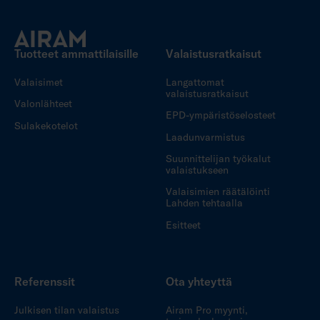
Tuotteet ammattilaisille
Valaistusratkaisut
Valaisimet
Langattomat
valaistusratkaisut
Valonlähteet
EPD-ympäristöselosteet
Sulakekotelot
Laadunvarmistus
Suunnittelijan työkalut
valaistukseen
Valaisimien räätälöinti
Lahden tehtaalla
Esitteet
Referenssit
Ota yhteyttä
Julkisen tilan valaistus
Airam Pro myynti,