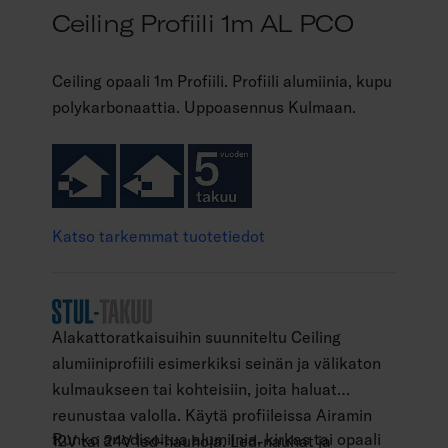
Ceiling Profiili 1m AL PCO
Ceiling opaali 1m Profiili. Profiili alumiinia, kupu
polykarbonaattia. Uppoasennus Kulmaan.
Katso tarkemmat tuotetiedot
Alakattoratkaisuihin suunniteltu Ceiling
alumiiniprofiili esimerkiksi seinän ja välikaton
kulmaukseen tai kohteisiin, joita haluat
reunustaa valolla. Käytä profiileissa Airamin
Runko anodisoitua alumiinia, kirkas tai opaali
12V tai 24V led-nauhoja. Led-nauhat ja