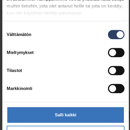
muihin tietoihin, joita olet antanut heille tai joita on kerätty,
kun olet käyttänyt heidän palvelujaan.
Tarvikkeen/varaosan tyyppi
Profiili
Lisätarvike
Kyllä
Varaosa
Ei
Suostumuksen
Välttämätön
valinta
Mieltymykset
Tilastot
Samankaltaiset tuotteet
Markkinointi
Salli kaikki