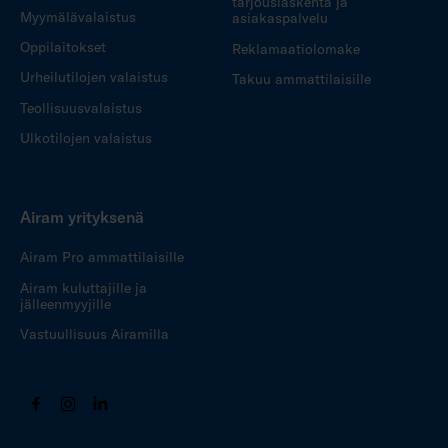
tarjouslaskenta ja
Myymälävalaistus
asiakaspalvelu
Oppilaitokset
Reklamaatiolomake
Urheilutilojen valaistus
Takuu ammattilaisille
Teollisuusvalaistus
Ulkotilojen valaistus
Airam yrityksenä
Airam Pro ammattilaisille
Airam kuluttajille ja
jälleenmyyjille
Vastuullisuus Airamilla