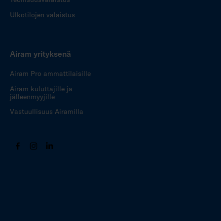
Ulkotilojen valaistus
Airam yrityksenä
Airam Pro ammattilaisille
Airam kuluttajille ja
jälleenmyyjille
Vastuullisuus Airamilla