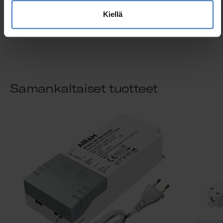
Korkeus (mm)
16 mm
Kiellä
Samankaltaiset tuotteet