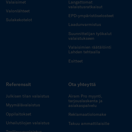
Valaisimet
Langattomat
valaistusratkaisut
Valonlähteet
EPD-ympäristöselosteet
Sulakekotelot
Laadunvarmistus
Suunnittelijan työkalut
valaistukseen
Valaisimien räätälöinti
Lahden tehtaalla
Esitteet
Referenssit
Ota yhteyttä
Julkisen tilan valaistus
Airam Pro myynti,
tarjouslaskenta ja
Myymälävalaistus
asiakaspalvelu
Oppilaitokset
Reklamaatiolomake
Urheilutilojen valaistus
Takuu ammattilaisille
Teollisuusvalaistus