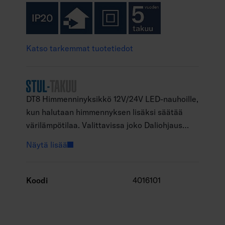
Katso tarkemmat tuotetiedot
DT8 Himmenninyksikkö 12V/24V LED-nauhoille,
kun halutaan himmennyksen lisäksi säätää
värilämpötilaa. Valittavissa joko Daliohjaus
värilämpötilan säädöllä tai
Näytä lisää
painonappihimmennys. Himmenninyksikkö
vaatii toimiakseen erillisen virtalähteen led-
nauhoille.
Koodi
4016101