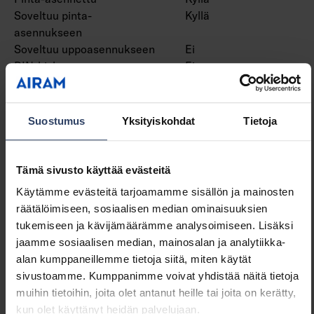
Soveltuu pinta-
Kyllä
asennukseen
Soveltuu uppoasennukseen
Ei
DIN-kiskoasennus
Ei
Kotelointiluokka (IP)
IP20
Suostumus
Yksityiskohdat
Tietoja
Himmennys ja ohjaus
Ohjausmenetelmä
DALI
Tämä sivusto käyttää evästeitä
Värikanavien lukumäärä
2
Käytämme evästeitä tarjoamamme sisällön ja mainosten
Ohjelmoitava
Ei
räätälöimiseen, sosiaalisen median ominaisuuksien
Apple HomeKit -
Ei
tukemiseen ja kävijämäärämme analysoimiseen. Lisäksi
yhteensopiva
jaamme sosiaalisen median, mainosalan ja analytiikka-
Google Assistant -
Ei
alan kumppaneillemme tietoja siitä, miten käytät
yhteensopiva
sivustoamme. Kumppanimme voivat yhdistää näitä tietoja
Amazon Alexa -
Ei
muihin tietoihin, joita olet antanut heille tai joita on kerätty,
yhteensopiva
kun olet käyttänyt heidän palvelujaan.