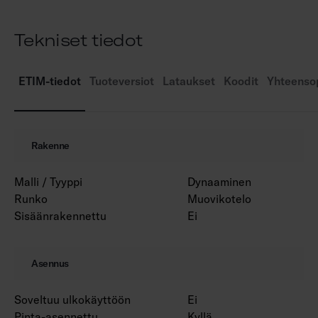
Tekniset tiedot
ETIM-tiedot
Tuoteversiot
Lataukset
Koodit
Yhteensop
Rakenne
Malli / Tyyppi
Dynaaminen
Runko
Muovikotelo
Sisäänrakennettu
Ei
Asennus
Soveltuu ulkokäyttöön
Ei
Pinta-asennettu
Kyllä