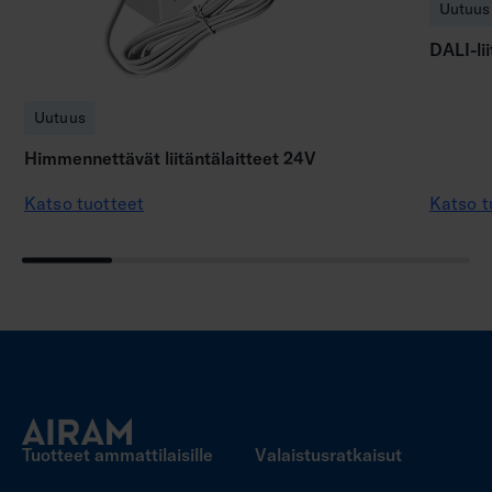
Uutuus
DALI-li
Uutuus
Himmennettävät liitäntälaitteet 24V
Katso tuotteet
Katso t
Tuotteet ammattilaisille
Valaistusratkaisut