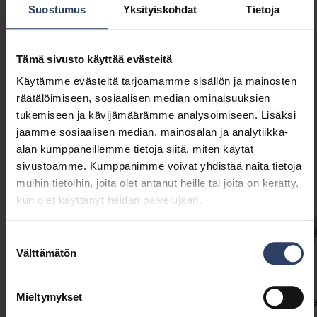
Suostumus
Yksityiskohdat
Tietoja
Tämä sivusto käyttää evästeitä
Käytämme evästeitä tarjoamamme sisällön ja mainosten
räätälöimiseen, sosiaalisen median ominaisuuksien
Samankaltaiset tuotteet
tukemiseen ja kävijämäärämme analysoimiseen. Lisäksi
jaamme sosiaalisen median, mainosalan ja analytiikka-
alan kumppaneillemme tietoja siitä, miten käytät
sivustoamme. Kumppanimme voivat yhdistää näitä tietoja
muihin tietoihin, joita olet antanut heille tai joita on kerätty,
kun olet käyttänyt heidän palvelujaan.
Suostumuksen
Välttämätön
valinta
Mieltymykset
Slimline