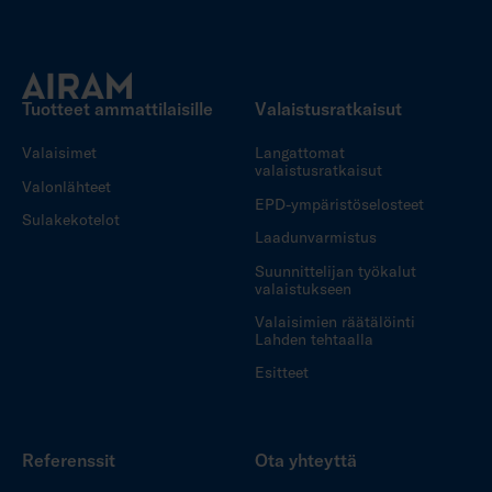
Tuotteet ammattilaisille
Valaistusratkaisut
Valaisimet
Langattomat
valaistusratkaisut
Valonlähteet
EPD-ympäristöselosteet
Sulakekotelot
Laadunvarmistus
Suunnittelijan työkalut
valaistukseen
Valaisimien räätälöinti
Lahden tehtaalla
Esitteet
Referenssit
Ota yhteyttä