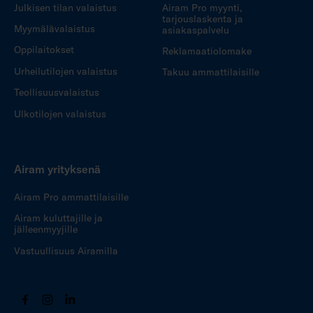
Julkisen tilan valaistus
Airam Pro myynti,
tarjouslaskenta ja
Myymälävalaistus
asiakaspalvelu
Oppilaitokset
Reklamaatiolomake
Urheilutilojen valaistus
Takuu ammattilaisille
Teollisuusvalaistus
Ulkotilojen valaistus
Airam yrityksenä
Airam Pro ammattilaisille
Airam kuluttajille ja
jälleenmyyjille
Vastuullisuus Airamilla