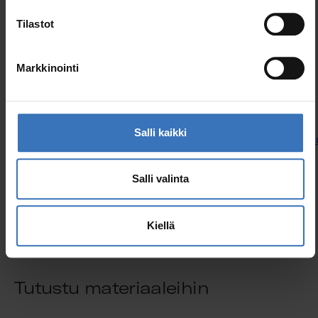
Tilastot
Markkinointi
Slimline kit lisätarvikkeet
Salli kaikki
Katso tuotteet
Katso t
Salli valinta
Kiellä
Tutustu materiaaleihin