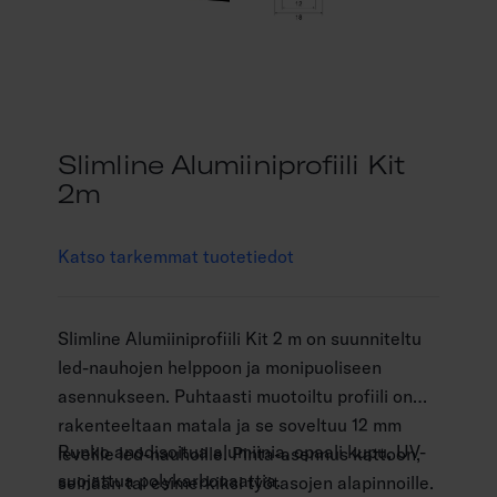
Slimline Alumiiniprofiili Kit
2m
Katso tarkemmat tuotetiedot
Slimline Alumiiniprofiili Kit 2 m on suunniteltu
led-nauhojen helppoon ja monipuoliseen
asennukseen. Puhtaasti muotoiltu profiili on
rakenteeltaan matala ja se soveltuu 12 mm
Runko anodisoitua alumiinia, opaali kupu, UV-
leveille led-nauhoille. Pinta-asennus kattoon,
suojattua polykarbonaattia.
seinään tai esimerkiksi työtasojen alapinnoille.