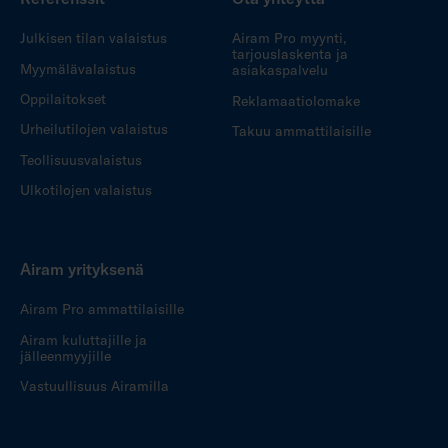
Julkisen tilan valaistus
Airam Pro myynti,
tarjouslaskenta ja
Myymälävalaistus
asiakaspalvelu
Oppilaitokset
Reklamaatiolomake
Urheilutilojen valaistus
Takuu ammattilaisille
Teollisuusvalaistus
Ulkotilojen valaistus
Airam yrityksenä
Airam Pro ammattilaisille
Airam kuluttajille ja
jälleenmyyjille
Vastuullisuus Airamilla