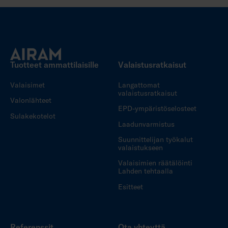
Tuotteet ammattilaisille
Valaistusratkaisut
Valaisimet
Langattomat
valaistusratkaisut
Valonlähteet
EPD-ympäristöselosteet
Sulakekotelot
Laadunvarmistus
Suunnittelijan työkalut
valaistukseen
Valaisimien räätälöinti
Lahden tehtaalla
Esitteet
Referenssit
Ota yhteyttä