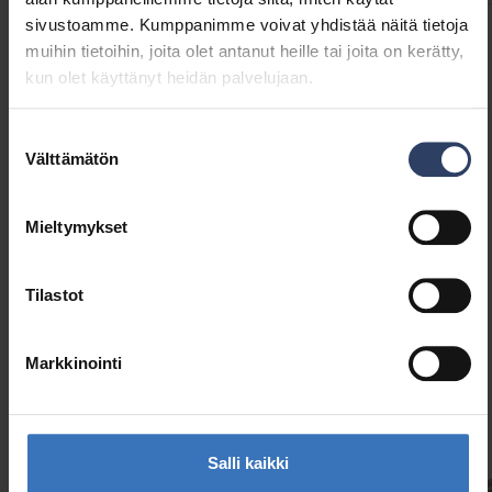
sivustoamme. Kumppanimme voivat yhdistää näitä tietoja
muihin tietoihin, joita olet antanut heille tai joita on kerätty,
Rakenne
kun olet käyttänyt heidän palvelujaan.
Tarvikkeen/varaosan tyyppi
Profiili
Lisätarvike
Kyllä
Suostumuksen
Välttämätön
Varaosa
Ei
valinta
Mieltymykset
Tilastot
Samankaltaiset tuotteet
Markkinointi
Salli kaikki