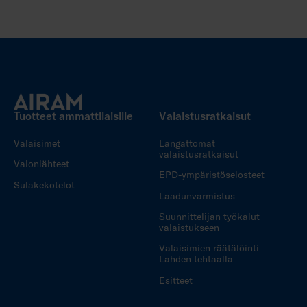
Tuotteet ammattilaisille
Valaistusratkaisut
Valaisimet
Langattomat
valaistusratkaisut
Valonlähteet
EPD-ympäristöselosteet
Sulakekotelot
Laadunvarmistus
Suunnittelijan työkalut
valaistukseen
Valaisimien räätälöinti
Lahden tehtaalla
Esitteet