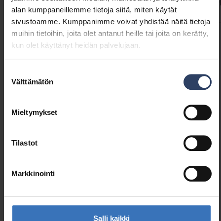
yhteensopivuustaulukko.
ETIM-tiedot
Tuoteversiot
Lataukset
Koodit
Yhteensop
alan kumppaneillemme tietoja siitä, miten käytät
sivustoamme. Kumppanimme voivat yhdistää näitä tietoja
muihin tietoihin, joita olet antanut heille tai joita on kerätty,
kun olet käyttänyt heidän palvelujaan.
Rakenne
Tarvikkeen/varaosan tyyppi
Profiili
Suostumuksen
Välttämätön
Lisätarvike
Kyllä
valinta
Varaosa
Ei
Mieltymykset
Tilastot
Markkinointi
Samankaltaiset tuotteet
Salli kaikki