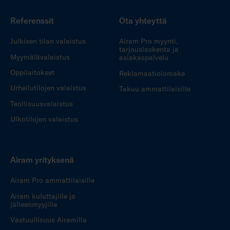
Referenssit
Ota yhteyttä
Julkisen tilan valaistus
Airam Pro myynti,
tarjouslaskenta ja
Myymälävalaistus
asiakaspalvelu
Oppilaitokset
Reklamaatiolomake
Urheilutilojen valaistus
Takuu ammattilaisille
Teollisuusvalaistus
Ulkotilojen valaistus
Airam yrityksenä
Airam Pro ammattilaisille
Airam kuluttajille ja
jälleenmyyjille
Vastuullisuus Airamilla