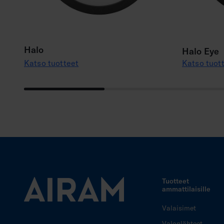
Halo
Halo Eye
Katso tuotteet
Katso tuot
Tuotteet
ammattilaisille
Valaisimet
Valonlähteet