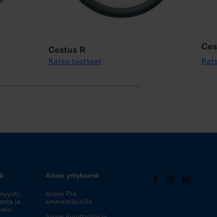
Ces
Cestus R
Katso tuotteet
Kats
tä
Airam yrityksenä
myynti,
Airam Pro
enta ja
ammattilaisille
velu
Airam kuluttajille ja