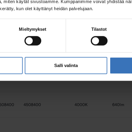
, miten käytät sivustoamme. Kumppanimme voivat yhdistää näitä t
n kerätty, kun olet käyttänyt heidän palvelujaan.
508402
4508402
4000K
640lm
Mieltymykset
Tilastot
508401
4508401
4000K
640lm
Salli valinta
507499
4507499
4000K
640lm
508400
4508400
4000K
640lm