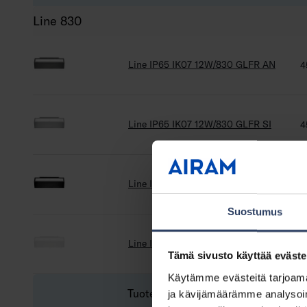
Line 830
Line IP65 IK07 12W/830 GLFR AN
4
Line IP65 IK07 12W/830 GLFR SI
4
Line IP65 IK07 12W/830 GLFR BK
4
Suostumus
Line IP65 IK07 12W/830 GLFR WH
4
Tämä sivusto käyttää eväste
Käytämme evästeitä tarjoama
Tuotenimi
K
ja kävijämäärämme analysoim