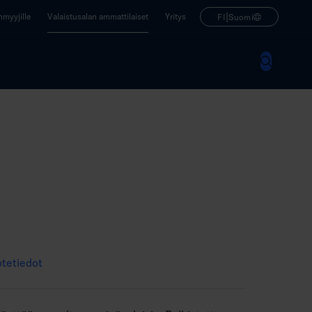
|
enmyyjille
Valaistusalan ammattilaiset
Yritys
FI
Suomi
tetiedot