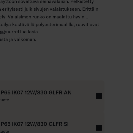
käyttöön soveltuva seinävalaisin. Pelkistetty
 erityisesti julkisivujen valaistukseen. Erittäin
ely: Valaisimen runko on maalattu hyvin
eilyä kestävällä polyesterimaalilla, ruuvit ovat
u huurrettua lasia.
tä.
usta ja valkoinen.
x 2,5 mm2.
–4 m.
2W 600 lm, 4000 K 12W 640 lm. CRI > 80 / Ra >
 IP65 IK07 12W/830 GLFR AN
tuote
mpötila -25 … 35 °C.
 IP65 IK07 12W/830 GLFR SI
 000 h (Ta25°C).
tuote
 50 000 h.