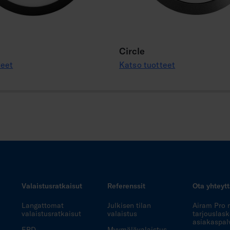
Circle
teet
Katso tuotteet
Valaistusratkaisut
Referenssit
Ota yhteyt
Langattomat
Julkisen tilan
Airam Pro 
valaistusratkaisut
valaistus
tarjouslask
asiakaspal
EPD-
Myymälävalaistus