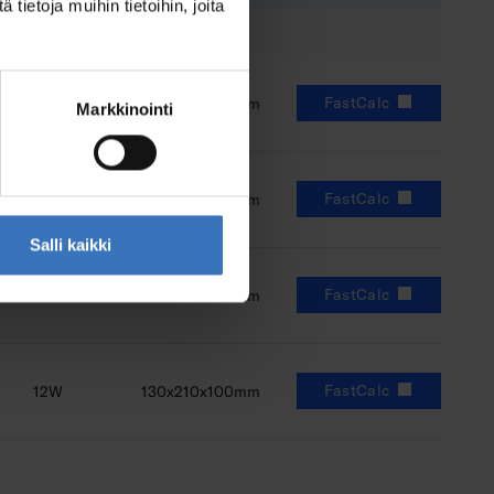
ietoja muihin tietoihin, joita
FastCalc
12W
130x210x100mm
Markkinointi
FastCalc
12W
130x210x100mm
Salli kaikki
FastCalc
12W
130x210x100mm
FastCalc
12W
130x210x100mm