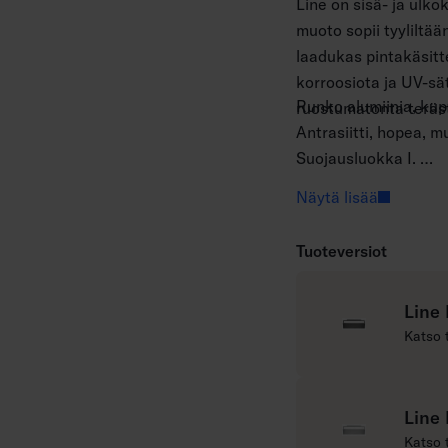
Line on sisä- ja ulko
muoto sopii tyyliltään
laadukas pintakäsitt
korroosiota ja UV-sät
Runko alumiinia, kup
ruostumatonta teräs
Antrasiitti, hopea, m
Suojausluokka I.
Pinta-asennus.
Näytä lisää
Päättyvä asennus 3 
Asennuskorkeus 0,5
Tuoteversiot
Kiinteä led 3000 K 1
80.
Line
IP65.
L
Katso 
IK07.
u
On/off.
e
Käyttöympäristön lä
l
Line
Hyötyelinikä L70 50
i
L
Katso 
Virtalähteen elinikä