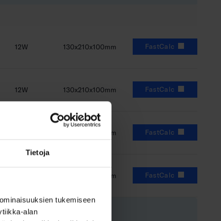
FastCalc
12W
130x210x100mm
FastCalc
12W
130x210x100mm
FastCalc
12W
130x210x100mm
Tietoja
FastCalc
12W
130x210x100mm
 ominaisuuksien tukemiseen
Ottoteho
Mitat
tiikka-alan