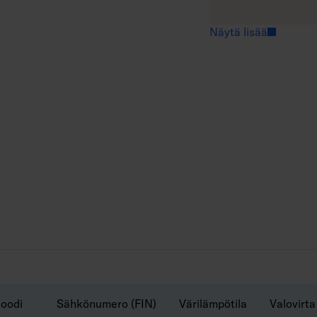
s
u
AN = antrasiitti, SI
ä
e
Näytä lisää
ä
l
i
s
ä
ä
oodi
Sähkönumero (FIN)
Värilämpötila
Valovirta