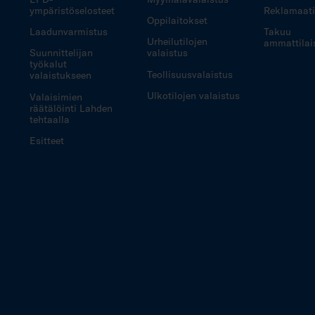
ympäristöselosteet
Reklamaat
Oppilaitokset
Laadunvarmistus
Takuu
Urheilutilojen
ammattilais
Suunnittelijan
valaistus
työkalut
Teollisuusvalaistus
valaistukseen
Ulkotilojen valaistus
Valaisimien
räätälöinti Lahden
tehtaalla
Esitteet