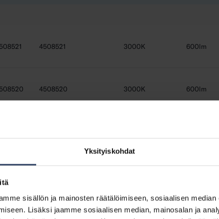
508521
4508521
3000K
600lm
508520
4508520
3000K
600lm
508519
4508519
3000K
600lm
Yksityiskohdat
508518
4508518
3000K
600lm
itä
mme sisällön ja mainosten räätälöimiseen, sosiaalisen median
oodi
Sähkönumero (FIN)
Värilämpötila
Valovirta
iseen. Lisäksi jaamme sosiaalisen median, mainosalan ja analy