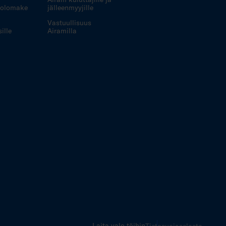
iolomake
jälleenmyyjille
Vastuullisuus
ille
Airamilla
Laita valo töihin