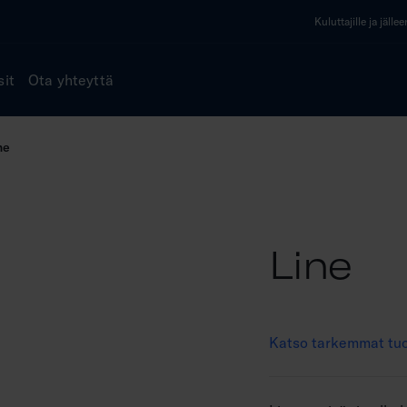
Kuluttajille ja jälle
sit
Ota yhteyttä
ne
Line
Katso tarkemmat tuo