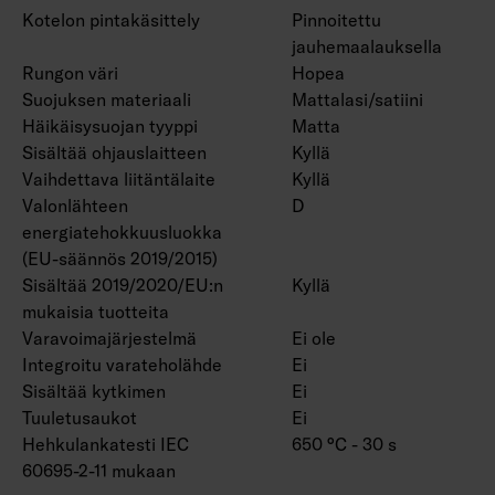
Kotelon pintakäsittely
Pinnoitettu
jauhemaalauksella
Rungon väri
Hopea
Suojuksen materiaali
Mattalasi/satiini
Häikäisysuojan tyyppi
Matta
Sisältää ohjauslaitteen
Kyllä
Vaihdettava liitäntälaite
Kyllä
Valonlähteen
D
energiatehokkuusluokka
(EU-säännös 2019/2015)
Sisältää 2019/2020/EU:n
Kyllä
mukaisia tuotteita
Varavoimajärjestelmä
Ei ole
Integroitu varateholähde
Ei
Sisältää kytkimen
Ei
Tuuletusaukot
Ei
Hehkulankatesti IEC
650 °C - 30 s
60695-2-11 mukaan