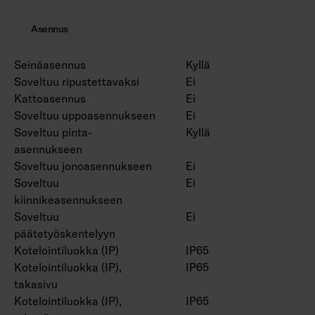
Asennus
Seinäasennus
Kyllä
Soveltuu ripustettavaksi
Ei
Kattoasennus
Ei
Soveltuu uppoasennukseen
Ei
Soveltuu pinta-
Kyllä
asennukseen
Soveltuu jonoasennukseen
Ei
Soveltuu
Ei
kiinnikeasennukseen
Soveltuu
Ei
päätetyöskentelyyn
Kotelointiluokka (IP)
IP65
Kotelointiluokka (IP),
IP65
takasivu
Kotelointiluokka (IP),
IP65