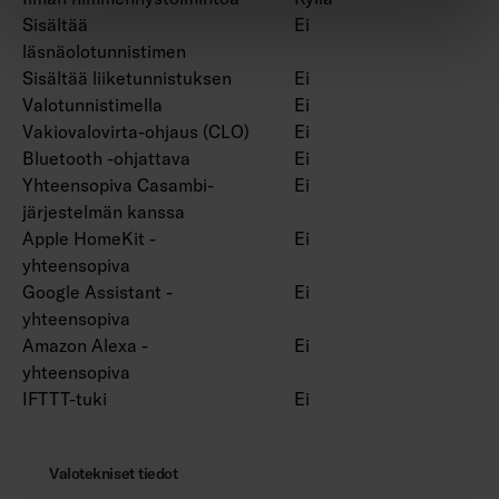
Sisältää
Ei
läsnäolotunnistimen
Sisältää liiketunnistuksen
Ei
Valotunnistimella
Ei
Vakiovalovirta-ohjaus (CLO)
Ei
Bluetooth -ohjattava
Ei
Yhteensopiva Casambi-
Ei
järjestelmän kanssa
Apple HomeKit -
Ei
yhteensopiva
Google Assistant -
Ei
yhteensopiva
Amazon Alexa -
Ei
yhteensopiva
IFTTT-tuki
Ei
Valotekniset tiedot