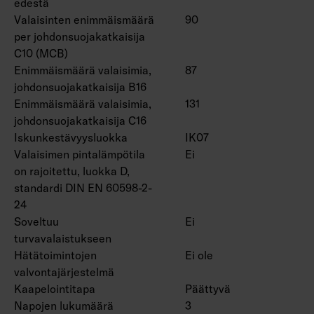
edestä
Valaisinten enimmäismäärä
90
per johdonsuojakatkaisija
C10 (MCB)
Enimmäismäärä valaisimia,
87
johdonsuojakatkaisija B16
Enimmäismäärä valaisimia,
131
johdonsuojakatkaisija C16
Iskunkestävyysluokka
IK07
Valaisimen pintalämpötila
Ei
on rajoitettu, luokka D,
standardi DIN EN 60598-2-
24
Soveltuu
Ei
turvavalaistukseen
Hätätoimintojen
Ei ole
valvontajärjestelmä
Kaapelointitapa
Päättyvä
Napojen lukumäärä
3