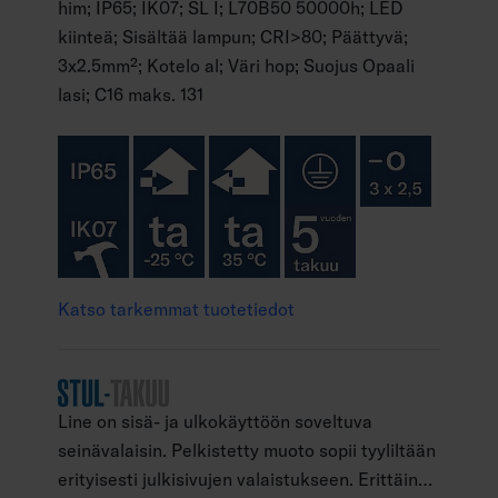
him; IP65; IK07; SL I; L70B50 50000h; LED
kiinteä; Sisältää lampun; CRI>80; Päättyvä;
3x2.5mm²; Kotelo al; Väri hop; Suojus Opaali
lasi; C16 maks. 131
Katso tarkemmat tuotetiedot
Line on sisä- ja ulkokäyttöön soveltuva
seinävalaisin. Pelkistetty muoto sopii tyyliltään
erityisesti julkisivujen valaistukseen. Erittäin