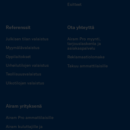
Esitteet
Referenssit
Ota yhteyttä
Julkisen tilan valaistus
Airam Pro myynti,
tarjouslaskenta ja
Myymälävalaistus
asiakaspalvelu
Oppilaitokset
Reklamaatiolomake
Urheilutilojen valaistus
Takuu ammattilaisille
Teollisuusvalaistus
Ulkotilojen valaistus
Airam yrityksenä
Airam Pro ammattilaisille
Airam kuluttajille ja