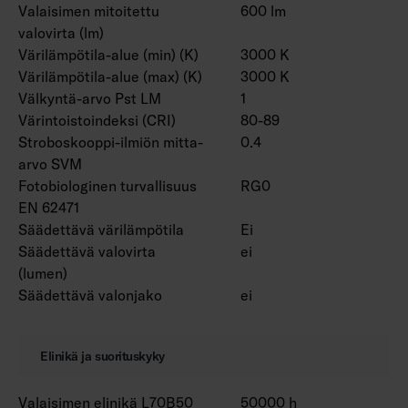
Valaisimen mitoitettu
600 lm
valovirta (lm)
Värilämpötila-alue (min) (K)
3000 K
Värilämpötila-alue (max) (K)
3000 K
Välkyntä-arvo Pst LM
1
Värintoistoindeksi (CRI)
80-89
Stroboskooppi-ilmiön mitta-
0.4
arvo SVM
Fotobiologinen turvallisuus
RG0
EN 62471
Säädettävä värilämpötila
Ei
Säädettävä valovirta
ei
(lumen)
Säädettävä valonjako
ei
Elinikä ja suorituskyky
Valaisimen elinikä L70B50
50000 h