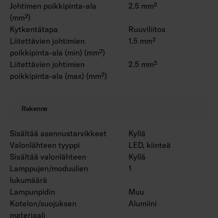
Johtimen poikkipinta-ala
2.5 mm²
(mm²)
Kytkentätapa
Ruuviliitos
Liitettävien johtimien
1.5 mm²
poikkipinta-ala (min) (mm²)
Liitettävien johtimien
2.5 mm²
poikkipinta-ala (max) (mm²)
Rakenne
Sisältää asennustarvikkeet
Kyllä
Valonlähteen tyyppi
LED, kiinteä
Sisältää valonlähteen
Kyllä
Lamppujen/moduulien
1
lukumäärä
Lampunpidin
Muu
Kotelon/suojuksen
Alumiini
materiaali