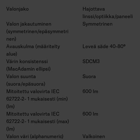
Valonjako
Hajottava
linssi/optiikka/paneeli
Valon jakautuminen
Symmetrinen
(symmetrinen/epäsymmetri
nen)
Avauskulma (määritelty
Leveä säde 40-80°
alue)
Värin konsistenssi
SDCM3
(MacAdamin ellipsi)
Valon suunta
Suora
(suora/epäsuora)
Mitoitettu valovirta IEC
600 lm
62722-2- 1 mukaisesti (min)
(lm)
Mitoitettu valovirta IEC
600 lm
62722-2- 1 mukaisesti (max)
(lm)
Valon väri (alphanumeric)
Valkoinen