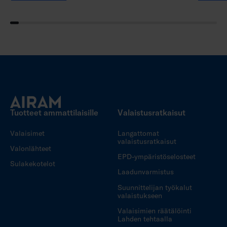
Tuotteet ammattilaisille
Valaistusratkaisut
Valaisimet
Langattomat
valaistusratkaisut
Valonlähteet
EPD-ympäristöselosteet
Sulakekotelot
Laadunvarmistus
Suunnittelijan työkalut
valaistukseen
Valaisimien räätälöinti
Lahden tehtaalla