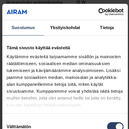
Järjestelmän enimmäisteho
12 W
(W)
Valaisimen tehokkuus
50 lm/W
(lm/W)
Suostumus
Yksityiskohdat
Tietoja
Tehokerroin
0.9
Kokonaisharmoninen särö
20 %
(THD) (%)
Tämä sivusto käyttää evästeitä
Kokonaisharmoninen särö
20 THD
Käytämme evästeitä tarjoamamme sisällön ja mainosten
(THD)
räätälöimiseen, sosiaalisen median ominaisuuksien
tukemiseen ja kävijämäärämme analysoimiseen. Lisäksi
Himmennys ja ohjaus
jaamme sosiaalisen median, mainosalan ja analytiikka-
alan kumppaneillemme tietoja siitä, miten käytät
Himmennettävä
Ei
sivustoamme. Kumppanimme voivat yhdistää näitä tietoja
Himmennys 0-10 V
Ei
muihin tietoihin, joita olet antanut heille tai joita on kerätty,
Himmennys 1-10 V
Ei
kun olet käyttänyt heidän palvelujaan.
Himmennys DALI
Ei
Himmennys DALI-2
Ei
Suostumuksen
Himmennys DMX
Ei
Välttämätön
valinta