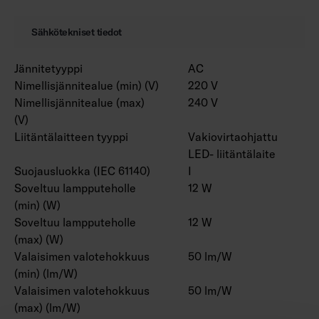
Sähkötekniset tiedot
Jännitetyyppi
AC
Nimellisjännitealue (min) (V)
220 V
Nimellisjännitealue (max)
240 V
(V)
Liitäntälaitteen tyyppi
Vakiovirtaohjattu
LED- liitäntälaite
Suojausluokka (IEC 61140)
I
Soveltuu lampputeholle
12 W
(min) (W)
Soveltuu lampputeholle
12 W
(max) (W)
Valaisimen valotehokkuus
50 lm/W
(min) (lm/W)
Valaisimen valotehokkuus
50 lm/W
(max) (lm/W)