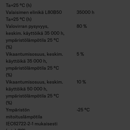
Ta=25 °C (h)
Valaisimen elinikä L80B50
35000 h
Ta=25 °C (h)
Valovirran pysyvyys,
80 %
keskim. käyttöikä 35 000 h,
ympäristölämpötila 25 °C
(%)
Vikaantumisosuus, keskim.
5 %
käyttöikä 35 000 h,
ympäristölämpötila 25 °C
(%)
Vikaantumisosuus, keskim.
10 %
käyttöikä 50 000 h,
ympäristölämpötila 25 °C
(%)
Ympäristön
-25 °C
mitoituslämpötila
IEC62722-2-1 mukaisesti