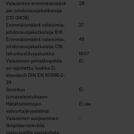
Valaisinten enimmäismäärä
28
per johdonsuojakatkaisija
C10 (MCB)
Enimmäismäärä valaisimia,
27
johdonsuojakatkaisija B16
Enimmäismäärä valaisimia,
45
johdonsuojakatkaisija C16
Iskunkestävyysluokka
IK07
Valaisimen pintalämpötila
Ei
on rajoitettu, luokka D,
standardi DIN EN 60598-2-
24
Soveltuu
Ei
turvavalaistukseen
Hätätoimintojen
Ei ole
valvontajärjestelmä
Valaisimen suojaaminen
-
lämpöäeristävällä
materiaalilla mahdollista