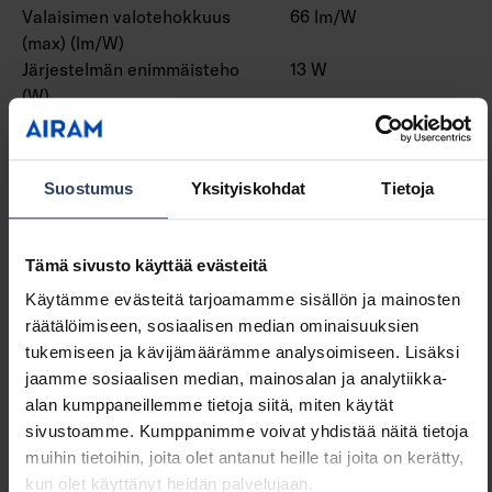
Valaisimen valotehokkuus
66 lm/W
(max) (lm/W)
Järjestelmän enimmäisteho
13 W
(W)
Valaisimen tehokkuus
66 lm/W
(lm/W)
Tehokerroin
0.9
Suostumus
Yksityiskohdat
Tietoja
Kokonaisharmoninen särö
20 %
(THD) (%)
Kokonaisharmoninen särö
20 THD
Tämä sivusto käyttää evästeitä
(THD)
Käytämme evästeitä tarjoamamme sisällön ja mainosten
räätälöimiseen, sosiaalisen median ominaisuuksien
tukemiseen ja kävijämäärämme analysoimiseen. Lisäksi
Himmennys ja ohjaus
jaamme sosiaalisen median, mainosalan ja analytiikka-
alan kumppaneillemme tietoja siitä, miten käytät
Himmennettävä
Ei
sivustoamme. Kumppanimme voivat yhdistää näitä tietoja
Himmennys 0-10 V
Ei
muihin tietoihin, joita olet antanut heille tai joita on kerätty,
Himmennys 1-10 V
Ei
kun olet käyttänyt heidän palvelujaan.
Himmennys DALI
Ei