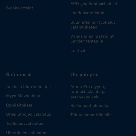
EPD-ympäristöselosteet
Sulakekotelot
Laadunvarmistus
Suunnittelijan työkalut
valaistukseen
Valaisimien räätälöinti
Lahden tehtaalla
Esitteet
Referenssit
Ota yhteyttä
Julkisen tilan valaistus
Airam Pro myynti,
tarjouslaskenta ja
Myymälävalaistus
asiakaspalvelu
Oppilaitokset
Reklamaatiolomake
Urheilutilojen valaistus
Takuu ammattilaisille
Teollisuusvalaistus
Ulkotilojen valaistus