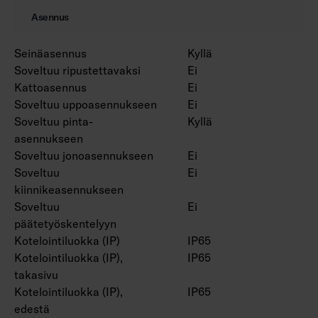
Asennus
Projektikohtaisesti saatavana Corten-värillä.
Seinäasennus
Kyllä
Soveltuu ripustettavaksi
Ei
Kattoasennus
Ei
Soveltuu uppoasennukseen
Ei
Soveltuu pinta-
Kyllä
asennukseen
Soveltuu jonoasennukseen
Ei
Soveltuu
Ei
kiinnikeasennukseen
Soveltuu
Ei
päätetyöskentelyyn
Kotelointiluokka (IP)
IP65
Kotelointiluokka (IP),
IP65
takasivu
Kotelointiluokka (IP),
IP65
edestä