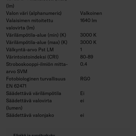
(lm)
Valon väri (alphanumeric)
Valkoinen
Valaisimen mitoitettu
1640 lm
valovirta (lm)
Värilämpötila-alue (min) (K)
3000 K
Värilämpötila-alue (max) (K)
3000 K
Välkyntä-arvo Pst LM
1
Värintoistoindeksi (CRI)
80-89
Stroboskooppi-ilmiön mitta-
0.4
arvo SVM
Fotobiologinen turvallisuus
RG0
EN 62471
Säädettävä värilämpötila
Ei
Säädettävä valovirta
ei
(lumen)
Säädettävä valonjako
ei
Elinikä ja suorituskyky