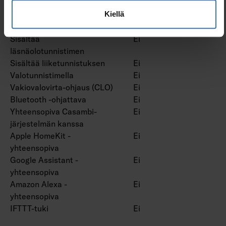
Himmennys Zigbee
Ei
Painonappihimmennys
Ei
Kiellä
Ilman himmennystoimintoa
Kyllä
Sisältää
Ei
läsnäolotunnistimen
Sisältää liiketunnistuksen
Ei
Valotunnistimella
Ei
Vakiovalovirta-ohjaus (CLO)
Ei
Bluetooth -ohjattava
Ei
Yhteensopiva Casambi-
Ei
järjestelmän kanssa
Apple HomeKit -
Ei
yhteensopiva
Google Assistant -
Ei
yhteensopiva
Amazon Alexa -
Ei
yhteensopiva
IFTTT-tuki
Ei