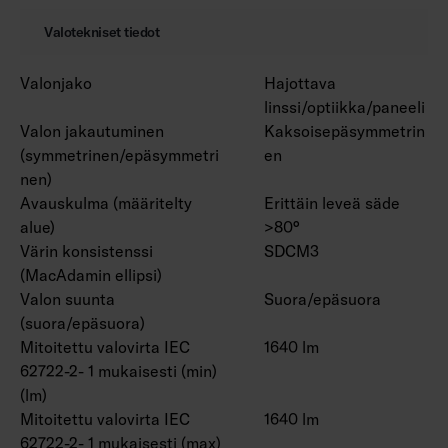
Valotekniset tiedot
Valonjako
Hajottava
linssi/optiikka/paneeli
Valon jakautuminen
Kaksoisepäsymmetrin
(symmetrinen/epäsymmetri
en
nen)
Avauskulma (määritelty
Erittäin leveä säde
alue)
>80°
Värin konsistenssi
SDCM3
(MacAdamin ellipsi)
Valon suunta
Suora/epäsuora
(suora/epäsuora)
Mitoitettu valovirta IEC
1640 lm
62722-2- 1 mukaisesti (min)
(lm)
Mitoitettu valovirta IEC
1640 lm
62722-2- 1 mukaisesti (max)