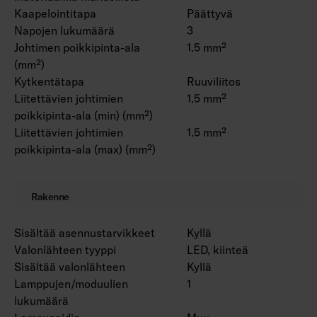
Kaapelointitapa
Päättyvä
Napojen lukumäärä
3
Johtimen poikkipinta-ala
1.5 mm²
(mm²)
Kytkentätapa
Ruuviliitos
Liitettävien johtimien
1.5 mm²
poikkipinta-ala (min) (mm²)
Liitettävien johtimien
1.5 mm²
poikkipinta-ala (max) (mm²)
Rakenne
Sisältää asennustarvikkeet
Kyllä
Valonlähteen tyyppi
LED, kiinteä
Sisältää valonlähteen
Kyllä
Lamppujen/moduulien
1
lukumäärä