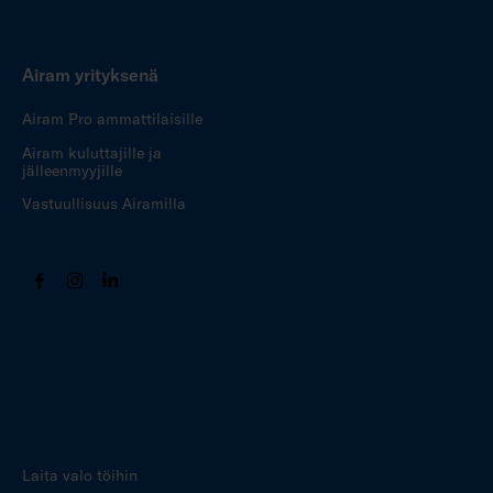
Airam yrityksenä
Airam Pro ammattilaisille
Airam kuluttajille ja
jälleenmyyjille
Vastuullisuus Airamilla
Laita valo töihin