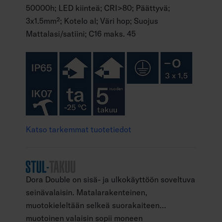
50000h; LED kiinteä; CRI>80; Päättyvä;
3x1.5mm²; Kotelo al; Väri hop; Suojus
Mattalasi/satiini; C16 maks. 45
Katso tarkemmat tuotetiedot
Dora Double on sisä- ja ulkokäyttöön soveltuva
seinävalaisin. Matalarakenteinen,
muotokieleltään selkeä suorakaiteen
muotoinen valaisin sopii moneen