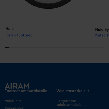
Halo
Halo Ey
Katso tuotteet
Katso t
Tuotteet ammattilaisille
Valaistusratkaisut
Valaisimet
Langattomat
valaistusratkaisut
Valonlähteet