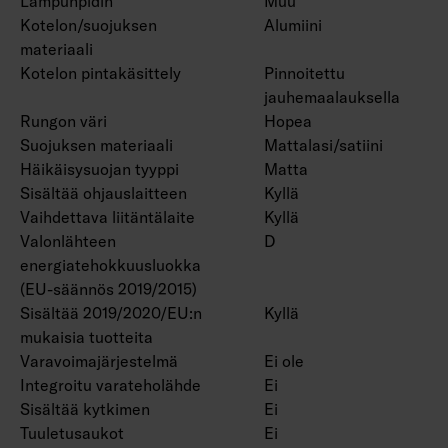
Lampunpidin
Muu
Kotelon/suojuksen
Alumiini
materiaali
Kotelon pintakäsittely
Pinnoitettu
jauhemaalauksella
Rungon väri
Hopea
Suojuksen materiaali
Mattalasi/satiini
Häikäisysuojan tyyppi
Matta
Sisältää ohjauslaitteen
Kyllä
Vaihdettava liitäntälaite
Kyllä
Valonlähteen
D
energiatehokkuusluokka
(EU-säännös 2019/2015)
Sisältää 2019/2020/EU:n
Kyllä
mukaisia tuotteita
Varavoimajärjestelmä
Ei ole
Integroitu varateholähde
Ei
Sisältää kytkimen
Ei
Tuuletusaukot
Ei