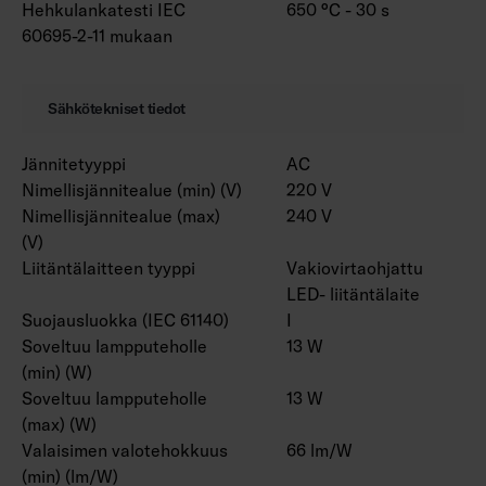
Hehkulankatesti IEC
650 °C - 30 s
60695-2-11 mukaan
Sähkötekniset tiedot
Jännitetyyppi
AC
Nimellisjännitealue (min) (V)
220 V
Nimellisjännitealue (max)
240 V
(V)
Liitäntälaitteen tyyppi
Vakiovirtaohjattu
LED- liitäntälaite
Suojausluokka (IEC 61140)
I
Soveltuu lampputeholle
13 W
(min) (W)
Soveltuu lampputeholle
13 W
(max) (W)
Valaisimen valotehokkuus
66 lm/W
(min) (lm/W)