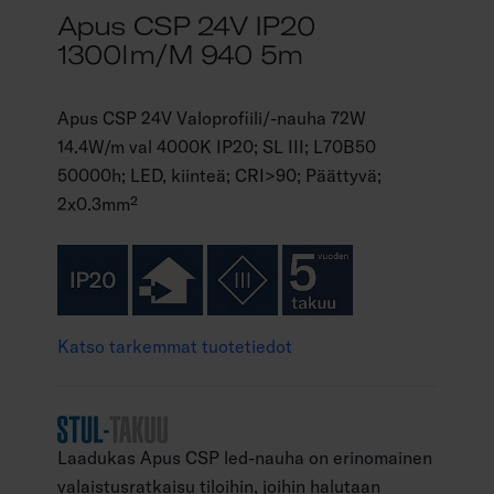
Apus CSP 24V IP20
1300lm/m 940 5m
Apus CSP 24V Valoprofiili/-nauha 72W
14.4W/m val 4000K IP20; SL III; L70B50
50000h; LED, kiinteä; CRI>90; Päättyvä;
2x0.3mm²
Katso tarkemmat tuotetiedot
Laadukas Apus CSP led-nauha on erinomainen
valaistusratkaisu tiloihin, joihin halutaan