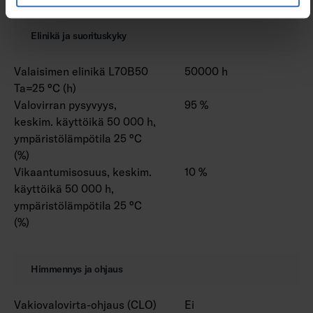
Elinikä ja suorituskyky
Valaisimen elinikä L70B50
50000 h
Ta=25 °C (h)
Valovirran pysyvyys,
95 %
keskim. käyttöikä 50 000 h,
ympäristölämpötila 25 °C
(%)
Vikaantumisosuus, keskim.
10 %
käyttöikä 50 000 h,
ympäristölämpötila 25 °C
(%)
Himmennys ja ohjaus
Vakiovalovirta-ohjaus (CLO)
Ei