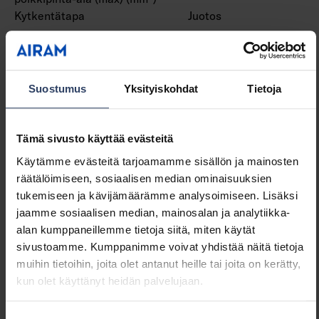
Kytkentätapa
Juotos
Sähkötekniset tiedot
Suostumus
Yksityiskohdat
Tietoja
Teho per metri (W)
14.4 W
Teho per jalka (W)
4.39 W
Valaisimen tehokkuus
90 lm/W
Tämä sivusto käyttää evästeitä
(lm/W)
Käytämme evästeitä tarjoamamme sisällön ja mainosten
Jännitetyyppi
DC
räätälöimiseen, sosiaalisen median ominaisuuksien
Lamppujännite (min) (V)
24 V
tukemiseen ja kävijämäärämme analysoimiseen. Lisäksi
Lamppujännite (max) (V)
24 V
jaamme sosiaalisen median, mainosalan ja analytiikka-
Liitäntälaitteen tyyppi
Vakiojänniteohjattu
alan kumppaneillemme tietoja siitä, miten käytät
LED-liitäntälaite
sivustoamme. Kumppanimme voivat yhdistää näitä tietoja
Suojausluokka (IEC 61140)
III
muihin tietoihin, joita olet antanut heille tai joita on kerätty,
Järjestelmän enimmäisteho
72 W
kun olet käyttänyt heidän palvelujaan.
(W)
Tehokerroin
1