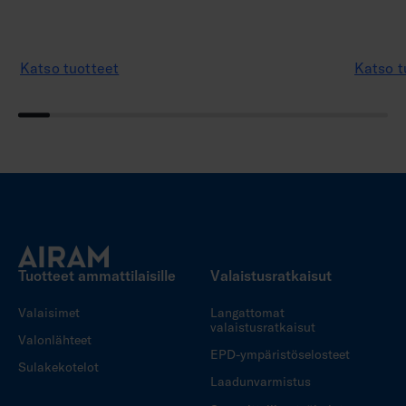
Katso tuotteet
Katso t
Tuotteet ammattilaisille
Valaistusratkaisut
Valaisimet
Langattomat
valaistusratkaisut
Valonlähteet
EPD-ympäristöselosteet
Sulakekotelot
Laadunvarmistus