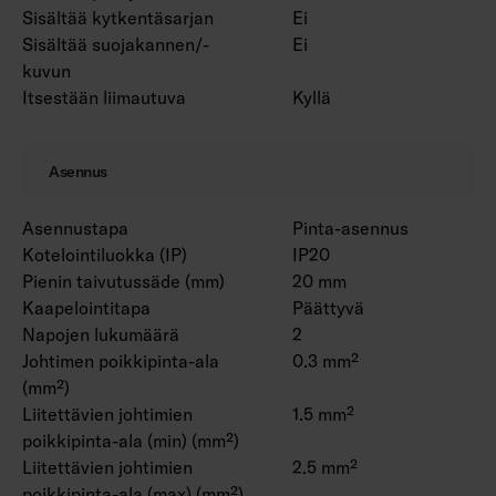
Sisältää kytkentäsarjan
Ei
Sisältää suojakannen/-
Ei
kuvun
Itsestään liimautuva
Kyllä
Asennus
Asennustapa
Pinta-asennus
Kotelointiluokka (IP)
IP20
Pienin taivutussäde (mm)
20 mm
Kaapelointitapa
Päättyvä
Napojen lukumäärä
2
Johtimen poikkipinta-ala
0.3 mm²
(mm²)
Liitettävien johtimien
1.5 mm²
poikkipinta-ala (min) (mm²)
Liitettävien johtimien
2.5 mm²
poikkipinta-ala (max) (mm²)