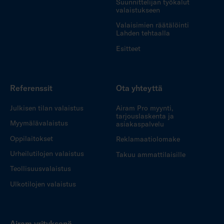
Suunnittelijan työkalut
valaistukseen
Valaisimien räätälöinti
Lahden tehtaalla
Esitteet
Referenssit
Ota yhteyttä
Julkisen tilan valaistus
Airam Pro myynti,
tarjouslaskenta ja
Myymälävalaistus
asiakaspalvelu
Oppilaitokset
Reklamaatiolomake
Urheilutilojen valaistus
Takuu ammattilaisille
Teollisuusvalaistus
Ulkotilojen valaistus
Airam yrityksenä