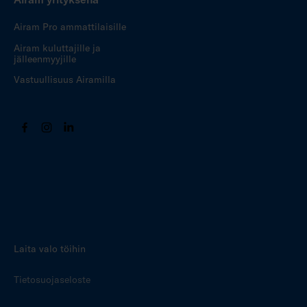
Airam Pro ammattilaisille
Airam kuluttajille ja
jälleenmyyjille
Vastuullisuus Airamilla
Laita valo töihin
Tietosuojaseloste