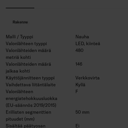
Projektikohtaisesti saatavana myös Casambi-
ohjauksella, määrämittaan leikattuna sekä
tarvittaessa profiiliin asennettuna.
Rakenne
Malli / Tyyppi
Nauha
Valonlähteen tyyppi
LED, kiinteä
Valonlähteiden määrä
480
metriä kohti
Valonlähteiden määrä
146
jalkaa kohti
Käyttöjännitteen tyyppi
Verkkovirta
Vaihdettava liitäntälaite
Kyllä
Valonlähteen
F
energiatehokkuusluokka
(EU-säännös 2019/2015)
Erillisten segmenttien
50 mm
pituudet (mm)
Sisältää päätyosan
Ei