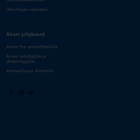
Ulkotilojen valaistus
Airam yrityksenä
Airam Pro ammattilaisille
Airam kuluttajille ja
jälleenmyyjille
Vastuullisuus Airamilla