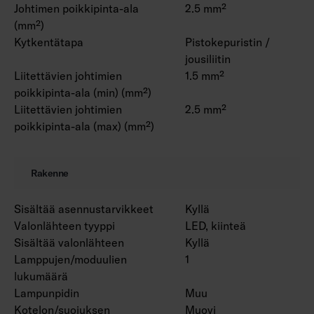
Johtimen poikkipinta-ala
2.5 mm²
(mm²)
Kytkentätapa
Pistokepuristin /
jousiliitin
Liitettävien johtimien
1.5 mm²
poikkipinta-ala (min) (mm²)
Liitettävien johtimien
2.5 mm²
poikkipinta-ala (max) (mm²)
Rakenne
Sisältää asennustarvikkeet
Kyllä
Valonlähteen tyyppi
LED, kiinteä
Sisältää valonlähteen
Kyllä
Lamppujen/moduulien
1
lukumäärä
Lampunpidin
Muu
Kotelon/suojuksen
Muovi