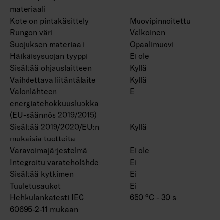
materiaali
Kotelon pintakäsittely
Muovipinnoitettu
Rungon väri
Valkoinen
Suojuksen materiaali
Opaalimuovi
Häikäisysuojan tyyppi
Ei ole
Sisältää ohjauslaitteen
Kyllä
Vaihdettava liitäntälaite
Kyllä
Valonlähteen
E
energiatehokkuusluokka
(EU-säännös 2019/2015)
Sisältää 2019/2020/EU:n
Kyllä
mukaisia tuotteita
Varavoimajärjestelmä
Ei ole
Integroitu varateholähde
Ei
Sisältää kytkimen
Ei
Tuuletusaukot
Ei
Hehkulankatesti IEC
650 °C - 30 s
60695-2-11 mukaan