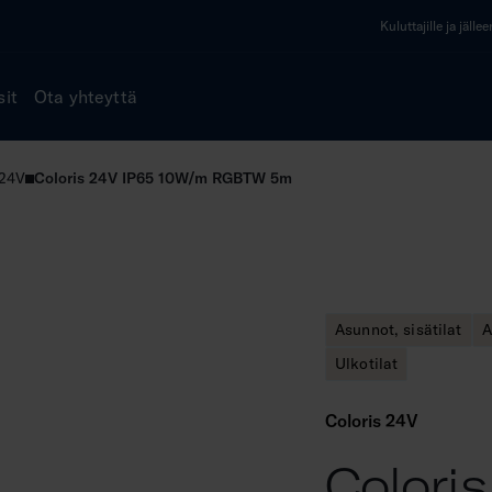
Kuluttajille ja jälle
sit
Ota yhteyttä
 24V
Coloris 24V IP65 10W/m RGBTW 5m
Asunnot, sisätilat
A
Ulkotilat
Coloris 24V
Colori