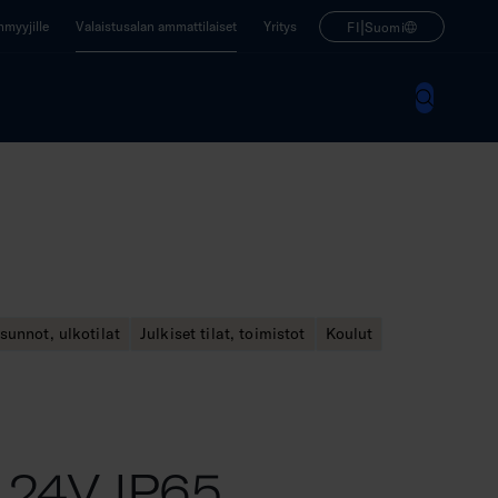
|
enmyyjille
Valaistusalan ammattilaiset
Yritys
FI
Suomi
sunnot, ulkotilat
Julkiset tilat, toimistot
Koulut
s 24V IP65