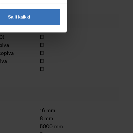
Salli kaikki
O)
Ei
piva
Ei
sopiva
Ei
iva
Ei
Ei
16 mm
8 mm
5000 mm