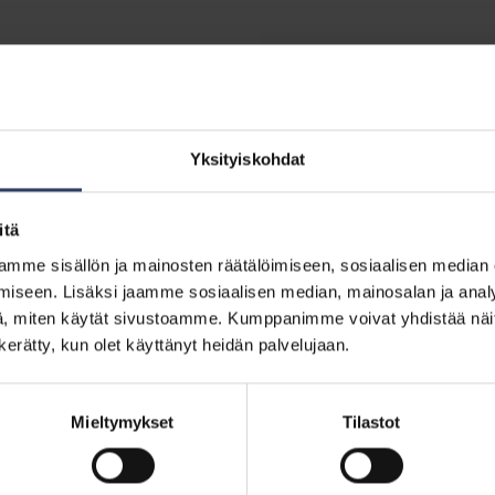
ETIM
Soveltuu valonsäätimeksi
Yksityiskohdat
Elinikä ja suorituskyky
itä
asennus
mme sisällön ja mainosten räätälöimiseen, sosiaalisen median
Valaisimen elinikä L70B5
iseen. Lisäksi jaamme sosiaalisen median, mainosalan ja analy
(h)
, miten käytät sivustoamme. Kumppanimme voivat yhdistää näitä t
m
Valovirran pysyvyys, kesk
n kerätty, kun olet käyttänyt heidän palvelujaan.
vä
käyttöikä 50 000 h,
ympäristölämpötila 25 °C 
m²
Vikaantumisosuus, keskim
Mieltymykset
Tilastot
m²
50 000 h, ympäristölämpö
(%)