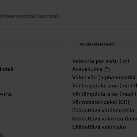
Käyttöympäristön läm
Käyttöympäristön läm
Yhteensopivat tuotteet
Hyötyelinikä L70 50 
Projektikohtaisesti 
tarvittaessa profiili
Lisätarvikkeet (IP20)
Valotekniset tiedot
Coloris Pikaliitin I
nauhan yhdistämisee
Valovirta per metri (lm)
Coloris Pikaliitin I
iinteä
Avauskulma (°)
Coloris-nauhan yhdis
Valon väri (alphanumeric)
esimerkiksi ikkunoide
Värilämpötila-alue (min) (
virta
Värilämpötila-alue (max) 
Värintoistoindeksi (CRI)
Säädettävä värilämpötila
Säädettävä valovirta (lum
Säädettävä valonjako
m