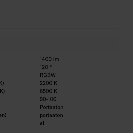
pötila IP20: 0 … 25 °C.
pötila IP65: -15 … 25 °C.
000 h (Ta25°C).
saatavana määrämittaan leikattuna ja
in asennettuna.
:
P20 4146523, kahden aiemmin leikatun Coloris-
n.
1400 lm
P20 2MLJ 4146524, kahden aiemmin leikatun
120 °
tämiseen kahden metrin liitosjohdolla. Soveltuu
RGBW
n tai vaikka liesituulettimen ylityksiin.
K)
2200 K
(K)
6500 K
90-100
Portaaton
en)
portaaton
ei