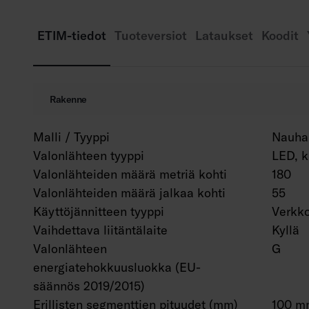
ETIM-tiedot
Tuoteversiot
Lataukset
Koodit
Rakenne
Malli / Tyyppi
Nauha
Valonlähteen tyyppi
LED, k
Valonlähteiden määrä metriä kohti
180
Valonlähteiden määrä jalkaa kohti
55
Käyttöjännitteen tyyppi
Verkko
Vaihdettava liitäntälaite
Kyllä
Valonlähteen
G
energiatehokkuusluokka (EU-
säännös 2019/2015)
Erillisten segmenttien pituudet (mm)
100 m