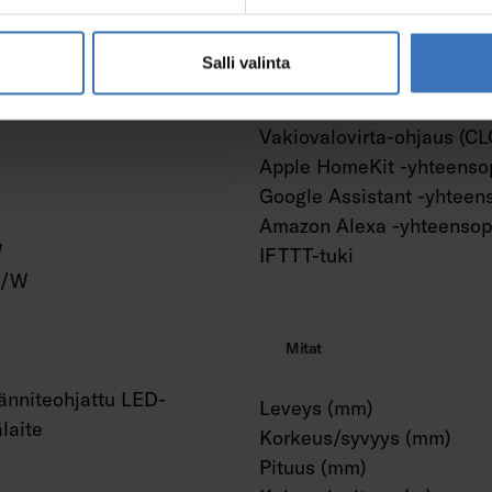
m²
Salli valinta
Himmennys ja ohjaus
Vakiovalovirta-ohjaus (CL
Apple HomeKit -yhteenso
Google Assistant -yhteen
Amazon Alexa -yhteensop
W
IFTTT-tuki
m/W
Mitat
änniteohjattu LED-
Leveys (mm)
älaite
Korkeus/syvyys (mm)
Pituus (mm)