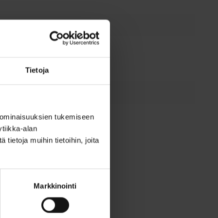
Ei
Tietoja
 ominaisuuksien tukemiseen
0 Ta=25 °C
50000 h
tiikka-alan
ietoja muihin tietoihin, joita
im.
70 %
(%)
. käyttöikä
5 %
Markkinointi
tila 25 °C