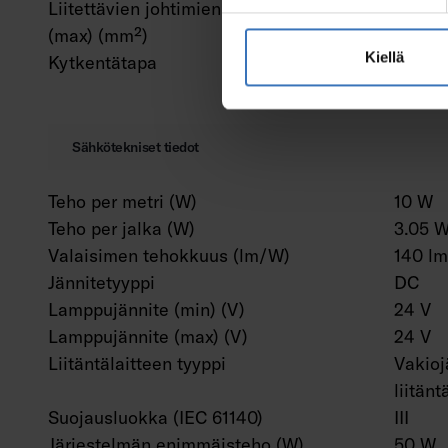
Liitettävien johtimien poikkipinta-ala
2.5 m
(max) (mm²)
Kiellä
Kytkentätapa
Juotos
Sähkötekniset tiedot
Teho per metri (W)
10 W
Teho per jalka (W)
3.05 
Valaisimen tehokkuus (lm/W)
140 l
Jännitetyyppi
DC
Lamppujännite (min) (V)
24 V
Lamppujännite (max) (V)
24 V
Liitäntälaitteen tyyppi
Vakioj
liitänt
Suojausluokka (IEC 61140)
III
Järjestelmän enimmäisteho (W)
50 W