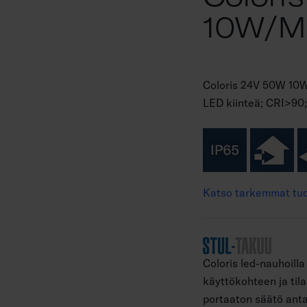
10W/m
Coloris 24V 50W 10
LED kiinteä; CRI>90
Katso tarkemmat tuo
Coloris led-nauhoilla
käyttökohteen ja til
portaaton säätö anta