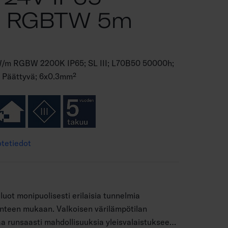
 RGBTW 5m
W/m RGBW 2200K IP65; SL III; L70B50 50000h;
; Päättyvä; 6x0.3mm²
tetiedot
 luot monipuolisesti erilaisia tunnelmia
anteen mukaan. Valkoisen värilämpötilan
a runsaasti mahdollisuuksia yleisvalaistukseen