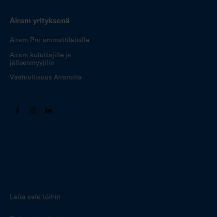
Airam yrityksenä
Airam Pro ammattilaisille
Airam kuluttajille ja
jälleenmyyjille
Vastuullisuus Airamilla
Laita valo töihin