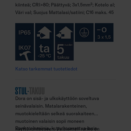
kiinteä; CRI>80; Päättyvä; 3x1.5mm²; Kotelo al;
Väri val; Suojus Mattalasi/satiini; C16 maks. 45
Katso tarkemmat tuotetiedot
Dora on sisä- ja ulkokäyttöön soveltuva
seinävalaisin. Matalarakenteinen,
muotokieleltään selkeä suorakaiteen
muotoinen valaisin sopii moneen
Runko alumiinia, kupu huurrettua lasia.
käyttökohteeseen. Valaisimen runko on