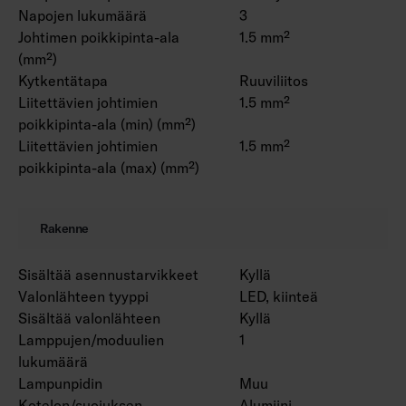
Napojen lukumäärä
3
Johtimen poikkipinta-ala
1.5 mm²
(mm²)
Kytkentätapa
Ruuviliitos
Liitettävien johtimien
1.5 mm²
poikkipinta-ala (min) (mm²)
Liitettävien johtimien
1.5 mm²
poikkipinta-ala (max) (mm²)
Rakenne
Sisältää asennustarvikkeet
Kyllä
Valonlähteen tyyppi
LED, kiinteä
Sisältää valonlähteen
Kyllä
Lamppujen/moduulien
1
lukumäärä
Lampunpidin
Muu
Kotelon/suojuksen
Alumiini