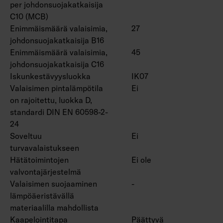
per johdonsuojakatkaisija
C10 (MCB)
Enimmäismäärä valaisimia,
27
johdonsuojakatkaisija B16
Enimmäismäärä valaisimia,
45
johdonsuojakatkaisija C16
Iskunkestävyysluokka
IK07
Valaisimen pintalämpötila
Ei
on rajoitettu, luokka D,
standardi DIN EN 60598-2-
24
Soveltuu
Ei
turvavalaistukseen
Hätätoimintojen
Ei ole
valvontajärjestelmä
Valaisimen suojaaminen
-
lämpöäeristävällä
materiaalilla mahdollista
Kaapelointitapa
Päättyvä