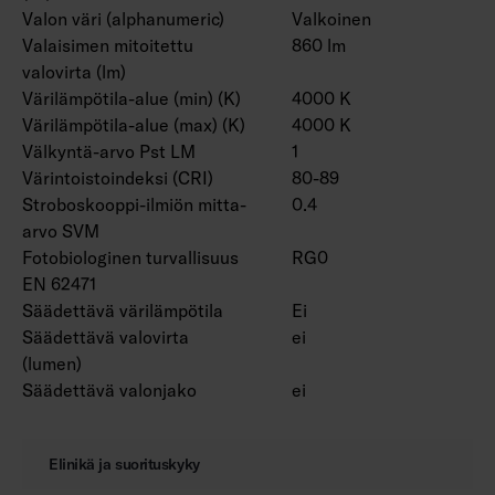
Valon väri (alphanumeric)
Valkoinen
Valaisimen mitoitettu
860 lm
valovirta (lm)
Värilämpötila-alue (min) (K)
4000 K
Värilämpötila-alue (max) (K)
4000 K
Välkyntä-arvo Pst LM
1
Värintoistoindeksi (CRI)
80-89
Stroboskooppi-ilmiön mitta-
0.4
arvo SVM
Fotobiologinen turvallisuus
RG0
EN 62471
Säädettävä värilämpötila
Ei
Säädettävä valovirta
ei
(lumen)
Säädettävä valonjako
ei
Elinikä ja suorituskyky