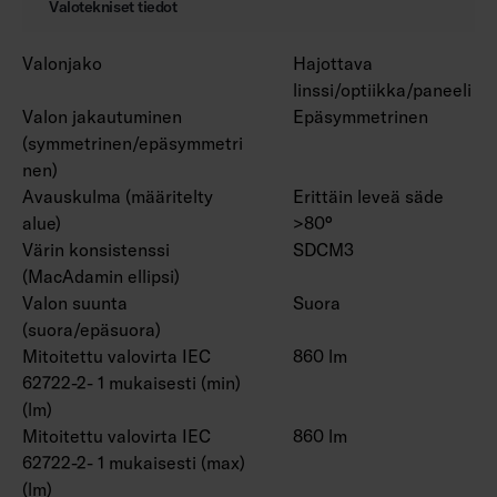
Valotekniset tiedot
Valonjako
Hajottava
linssi/optiikka/paneeli
Valon jakautuminen
Epäsymmetrinen
(symmetrinen/epäsymmetri
nen)
Avauskulma (määritelty
Erittäin leveä säde
alue)
>80°
Värin konsistenssi
SDCM3
(MacAdamin ellipsi)
Valon suunta
Suora
(suora/epäsuora)
Mitoitettu valovirta IEC
860 lm
62722-2- 1 mukaisesti (min)
(lm)
Mitoitettu valovirta IEC
860 lm
62722-2- 1 mukaisesti (max)
(lm)