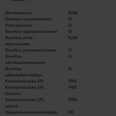
Projektikohtaisesti saatavana Corten-värillä.
Seinäasennus
Kyllä
Soveltuu ripustettavaksi
Ei
Kattoasennus
Ei
Soveltuu uppoasennukseen
Ei
Soveltuu pinta-
Kyllä
asennukseen
Soveltuu jonoasennukseen
Ei
Soveltuu
Ei
kiinnikeasennukseen
Soveltuu
Ei
päätetyöskentelyyn
Kotelointiluokka (IP)
IP65
Kotelointiluokka (IP),
IP65
takasivu
Kotelointiluokka (IP),
IP65
edestä
Valaisinten enimmäismäärä
28