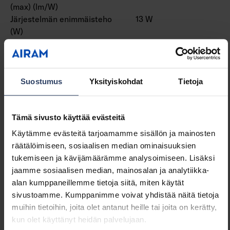
(max) (lm/W)
Järjestelmän enimmäisteho
13 W
(W)
Valaisimen tehokkuus
66 lm/W
(lm/W)
Tehokerroin
0.9
Kokonaisharmoninen särö
20 %
Suostumus
Yksityiskohdat
Tietoja
(THD) (%)
Kokonaisharmoninen särö
20 THD
(THD)
Tämä sivusto käyttää evästeitä
Käytämme evästeitä tarjoamamme sisällön ja mainosten
räätälöimiseen, sosiaalisen median ominaisuuksien
Himmennys ja ohjaus
tukemiseen ja kävijämäärämme analysoimiseen. Lisäksi
jaamme sosiaalisen median, mainosalan ja analytiikka-
Himmennettävä
Ei
alan kumppaneillemme tietoja siitä, miten käytät
Himmennys 0-10 V
Ei
sivustoamme. Kumppanimme voivat yhdistää näitä tietoja
Himmennys 1-10 V
Ei
muihin tietoihin, joita olet antanut heille tai joita on kerätty,
Himmennys DALI
Ei
kun olet käyttänyt heidän palvelujaan.
Himmennys DALI-2
Ei