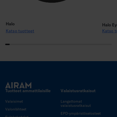
Halo
Halo Ey
Katso tuotteet
Katso t
Tuotteet ammattilaisille
Valaistusratkaisut
Valaisimet
Langattomat
valaistusratkaisut
Valonlähteet
EPD-ympäristöselosteet