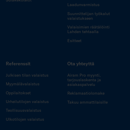
Sulakekotelot
Laadunvarmistus
Suunnittelijan työkalut
valaistukseen
Valaisimien räätälöinti
Lahden tehtaalla
Esitteet
Referenssit
Ota yhteyttä
Julkisen tilan valaistus
Airam Pro myynti,
tarjouslaskenta ja
Myymälävalaistus
asiakaspalvelu
Oppilaitokset
Reklamaatiolomake
Urheilutilojen valaistus
Takuu ammattilaisille
Teollisuusvalaistus
Ulkotilojen valaistus