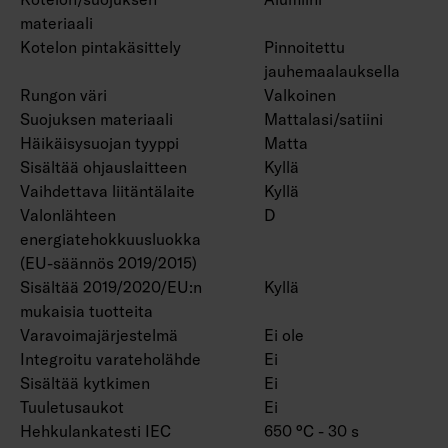
materiaali
Kotelon pintakäsittely
Pinnoitettu
jauhemaalauksella
Rungon väri
Valkoinen
Suojuksen materiaali
Mattalasi/satiini
Häikäisysuojan tyyppi
Matta
Sisältää ohjauslaitteen
Kyllä
Vaihdettava liitäntälaite
Kyllä
Valonlähteen
D
energiatehokkuusluokka
(EU-säännös 2019/2015)
Sisältää 2019/2020/EU:n
Kyllä
mukaisia tuotteita
Varavoimajärjestelmä
Ei ole
Integroitu varateholähde
Ei
Sisältää kytkimen
Ei
Tuuletusaukot
Ei
Hehkulankatesti IEC
650 °C - 30 s