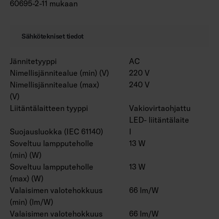
60695-2-11 mukaan
Sähkötekniset tiedot
Jännitetyyppi
AC
Nimellisjännitealue (min) (V)
220 V
Nimellisjännitealue (max)
240 V
(V)
Liitäntälaitteen tyyppi
Vakiovirtaohjattu
LED- liitäntälaite
Suojausluokka (IEC 61140)
I
Soveltuu lampputeholle
13 W
(min) (W)
Soveltuu lampputeholle
13 W
(max) (W)
Valaisimen valotehokkuus
66 lm/W
(min) (lm/W)
Valaisimen valotehokkuus
66 lm/W