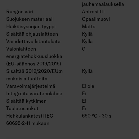
jauhemaalauksella
Rungon väri
Antrasiitti
Suojuksen materiaali
Opaalimuovi
Häikäisysuojan tyyppi
Matta
Sisältää ohjauslaitteen
Kyllä
Vaihdettava liitäntälaite
Kyllä
Valonlähteen
G
energiatehokkuusluokka
(EU-säännös 2019/2015)
Sisältää 2019/2020/EU:n
Kyllä
mukaisia tuotteita
Varavoimajärjestelmä
Ei ole
Integroitu varateholähde
Ei
Sisältää kytkimen
Ei
Tuuletusaukot
Ei
Hehkulankatesti IEC
650 °C - 30 s
60695-2-11 mukaan