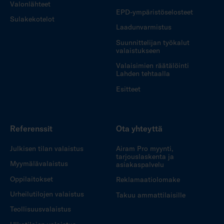
Valonlähteet
EPD-ympäristöselosteet
Sulakekotelot
Laadunvarmistus
Suunnittelijan työkalut
valaistukseen
Valaisimien räätälöinti
Lahden tehtaalla
Esitteet
Referenssit
Ota yhteyttä
Julkisen tilan valaistus
Airam Pro myynti,
tarjouslaskenta ja
Myymälävalaistus
asiakaspalvelu
Oppilaitokset
Reklamaatiolomake
Urheilutilojen valaistus
Takuu ammattilaisille
Teollisuusvalaistus