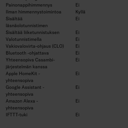
Painonappihimmennys
Ei
Ilman himmennystoimintoa
Kyllä
Sisältää
Ei
läsnäolotunnistimen
Sisältää liiketunnistuksen
Ei
Valotunnistimella
Ei
Vakiovalovirta-ohjaus (CLO)
Ei
Bluetooth -ohjattava
Ei
Yhteensopiva Casambi-
Ei
järjestelmän kanssa
Apple HomeKit -
Ei
yhteensopiva
Google Assistant -
Ei
yhteensopiva
Amazon Alexa -
Ei
yhteensopiva
IFTTT-tuki
Ei