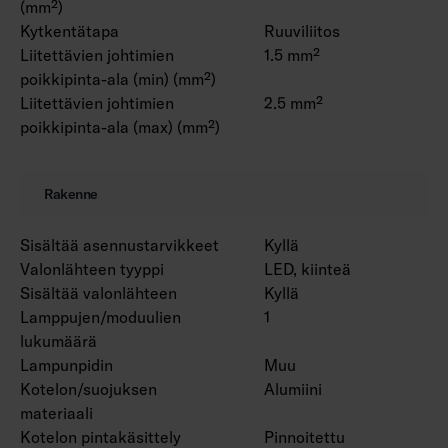
(mm²)
Kytkentätapa
Ruuviliitos
Liitettävien johtimien
1.5 mm²
poikkipinta-ala (min) (mm²)
Liitettävien johtimien
2.5 mm²
poikkipinta-ala (max) (mm²)
Rakenne
Sisältää asennustarvikkeet
Kyllä
Valonlähteen tyyppi
LED, kiinteä
Sisältää valonlähteen
Kyllä
Lamppujen/moduulien
1
lukumäärä
Lampunpidin
Muu
Kotelon/suojuksen
Alumiini
materiaali
Kotelon pintakäsittely
Pinnoitettu