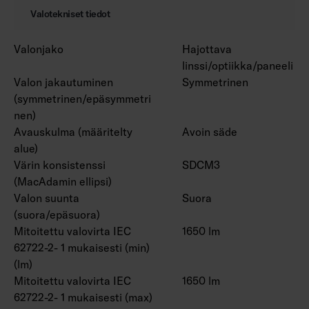
Valotekniset tiedot
Valonjako
Hajottava
linssi/optiikka/paneeli
Valon jakautuminen
Symmetrinen
(symmetrinen/epäsymmetri
nen)
Avauskulma (määritelty
Avoin säde
alue)
Värin konsistenssi
SDCM3
(MacAdamin ellipsi)
Valon suunta
Suora
(suora/epäsuora)
Mitoitettu valovirta IEC
1650 lm
62722-2- 1 mukaisesti (min)
(lm)
Mitoitettu valovirta IEC
1650 lm
62722-2- 1 mukaisesti (max)