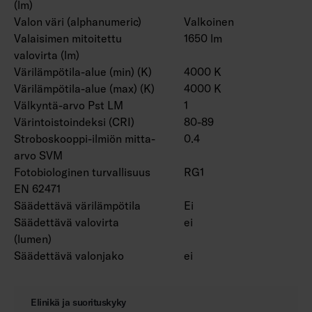
(lm)
Valon väri (alphanumeric)
Valkoinen
Valaisimen mitoitettu
1650 lm
valovirta (lm)
Värilämpötila-alue (min) (K)
4000 K
Värilämpötila-alue (max) (K)
4000 K
Välkyntä-arvo Pst LM
1
Värintoistoindeksi (CRI)
80-89
Stroboskooppi-ilmiön mitta-
0.4
arvo SVM
Fotobiologinen turvallisuus
RG1
EN 62471
Säädettävä värilämpötila
Ei
Säädettävä valovirta
ei
(lumen)
Säädettävä valonjako
ei
Elinikä ja suorituskyky