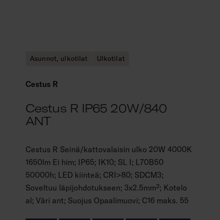
Asunnot, ulkotilat
Ulkotilat
Cestus R
Cestus R IP65 20W/840
ANT
Cestus R Seinä/kattovalaisin ulko 20W 4000K
1650lm Ei him; IP65; IK10; SL I; L70B50
50000h; LED kiinteä; CRI>80; SDCM3;
Soveltuu läpijohdotukseen; 3x2.5mm²; Kotelo
al; Väri ant; Suojus Opaalimuovi; C16 maks. 55