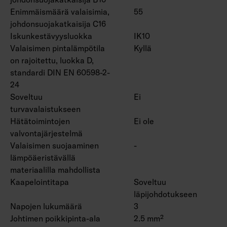
Enimmäismäärä valaisimia,
55
johdonsuojakatkaisija C16
Iskunkestävyysluokka
IK10
Valaisimen pintalämpötila
Kyllä
on rajoitettu, luokka D,
standardi DIN EN 60598-2-
24
Soveltuu
Ei
turvavalaistukseen
Hätätoimintojen
Ei ole
valvontajärjestelmä
Valaisimen suojaaminen
-
lämpöäeristävällä
materiaalilla mahdollista
Kaapelointitapa
Soveltuu
läpijohdotukseen
Napojen lukumäärä
3
Johtimen poikkipinta-ala
2.5 mm²