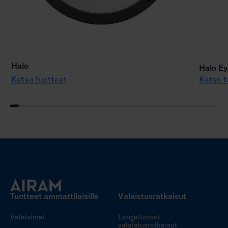
Halo
Halo Ey
Katso tuotteet
Katso t
Tuotteet ammattilaisille
Valaistusratkaisut
Valaisimet
Langattomat
valaistusratkaisut