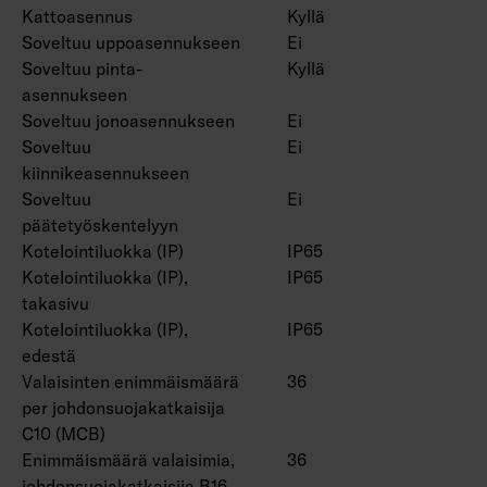
Kattoasennus
Kyllä
Soveltuu uppoasennukseen
Ei
Soveltuu pinta-
Kyllä
asennukseen
Soveltuu jonoasennukseen
Ei
Soveltuu
Ei
kiinnikeasennukseen
Soveltuu
Ei
päätetyöskentelyyn
Kotelointiluokka (IP)
IP65
Kotelointiluokka (IP),
IP65
takasivu
Kotelointiluokka (IP),
IP65
edestä
Valaisinten enimmäismäärä
36
per johdonsuojakatkaisija
C10 (MCB)
Enimmäismäärä valaisimia,
36
johdonsuojakatkaisija B16