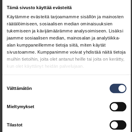
Valaisimen valotehokkuus
83 lm/W
(max) (lm/W)
Tämä sivusto käyttää evästeitä
Järjestelmän enimmäisteho
20 W
Käytämme evästeitä tarjoamamme sisällön ja mainosten
(W)
räätälöimiseen, sosiaalisen median ominaisuuksien
Valaisimen tehokkuus
83 lm/W
tukemiseen ja kävijämäärämme analysoimiseen. Lisäksi
(lm/W)
jaamme sosiaalisen median, mainosalan ja analytiikka-
Tehokerroin
0.9
alan kumppaneillemme tietoja siitä, miten käytät
Kokonaisharmoninen särö
20 %
sivustoamme. Kumppanimme voivat yhdistää näitä tietoja
(THD) (%)
muihin tietoihin, joita olet antanut heille tai joita on kerätty,
Kokonaisharmoninen särö
20 THD
kun olet käyttänyt heidän palvelujaan.
(THD)
Suostumuksen
Välttämätön
valinta
Himmennys ja ohjaus
Himmennettävä
Ei
Mieltymykset
Himmennys 0-10 V
Ei
Himmennys 1-10 V
Ei
Tilastot
Himmennys DALI
Ei