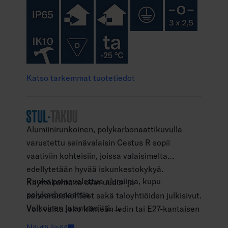
Katso tarkemmat tuotetiedot
Alumiinirunkoinen, polykarbonaattikuvulla
varustettu seinävalaisin Cestus R sopii
vaativiin kohteisiin, joissa valaisimelta
edellytetään hyvää iskunkestokykyä.
Runko painevalettua alumiinia, kupu
Käyttökohteita ovat uudis- ja
polykarbonaattia.
saneerauskohteet sekä taloyhtiöiden julkisivut.
Valkoinen ja antrasiitti.
Voit valita joko kiinteän ledin tai E27-kantaisen
Suojausluokka I.
mallin.
Näytä lisää