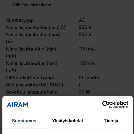
Sähkötekniset tiedot
Jännitetyyppi
AC
Nimellisjännitealue (min) (V)
220 V
Nimellisjännitealue (max)
230 V
(V)
Nimellisvirta-alue (min)
100 mA
(mA)
Nimellisvirta-alue (max)
100 mA
(mA)
Liitäntälaitteen tyyppi
Ei vaadita
Suojausluokka (IEC 61140)
I
Soveltuu lampputeholle
20 W
(min) (W)
Soveltuu lampputeholle
20 W
(max) (W)
Valaisimen valotehokkuus
83 lm/W
Suostumus
Yksityiskohdat
Tietoja
(min) (lm/W)