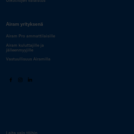
Ulkotilojen valaistus
Airam yrityksenä
Airam Pro ammattilaisille
Airam kuluttajille ja
jälleenmyyjille
Vastuullisuus Airamilla
Laita valo töihin