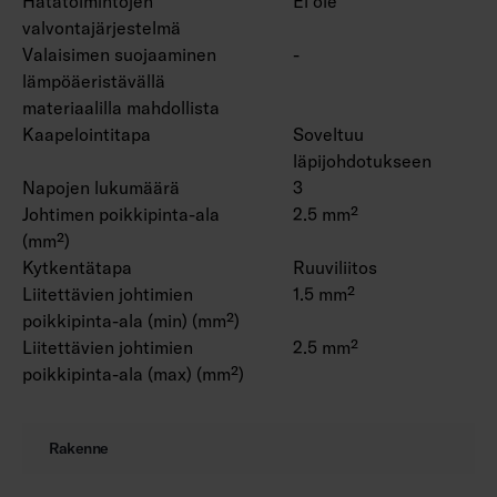
Hätätoimintojen
Ei ole
valvontajärjestelmä
Valaisimen suojaaminen
-
lämpöäeristävällä
materiaalilla mahdollista
Kaapelointitapa
Soveltuu
läpijohdotukseen
Napojen lukumäärä
3
Johtimen poikkipinta-ala
2.5 mm²
(mm²)
Kytkentätapa
Ruuviliitos
Liitettävien johtimien
1.5 mm²
poikkipinta-ala (min) (mm²)
Liitettävien johtimien
2.5 mm²
poikkipinta-ala (max) (mm²)
Rakenne