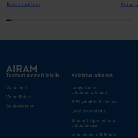
Katso tuotteet
Katso t
Tuotteet ammattilaisille
Valaistusratkaisut
Valaisimet
Langattomat
valaistusratkaisut
Valonlähteet
EPD-ympäristöselosteet
Sulakekotelot
Laadunvarmistus
Suunnittelijan työkalut
valaistukseen
Valaisimien räätälöinti