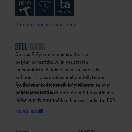
Katso tarkemmat tuotetiedot
Cestus R Eye on alumiinirunkoinen,
polykarbonaattikuvulla varustettu
seinävalaisin. Valaisin soveltuu vaativiin
kohteisiin, joissa valaisimelta edellytetään
Runko painevalettua alumiinia, kupu
hyvää iskunkestokykyä. Käyttökohteita ovat
polykarbonaattia.
uudis- ja saneerauskohteet sekä taloyhtiöiden
Valkoinen ja antrasiitti.
julkisivut. Voit valita joko kiinteän ledin tai E27-
Suojausluokka I.
kantaisen mallin.
Näytä lisää
Katto- ja seinäasennus pintaan.
Ketjutettavissa 3 x 2,5 mm2, jousiliittimet.
Murtoaihiot pintakaapelointia varten.
Koodi
4510231