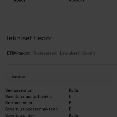
Värilämpötila 4000 K. CRI > 80 / Ra > 80.
MacAdam 3 SDCM.
IP65.
IK10.
Kiinteä led 20W / 800 lm.
Tekniset tiedot
Led-lamppu A60 E27 maks. 11W, ei sisälly
pakkaukseen.
On/off.
ETIM-tiedot
Tuoteversiot
Lataukset
Koodit
Käyttöympäristön lämpötila -25 … 25 °C.
Hyötyelinikä L70 50 000 h (Ta25°C).
Asennus
Seinäasennus
Kyllä
Soveltuu ripustettavaksi
Ei
Kattoasennus
Ei
Soveltuu uppoasennukseen
Ei
Soveltuu pinta-
Kyllä