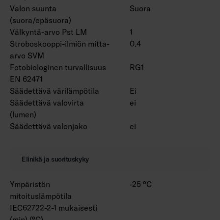
Valon suunta
Suora
(suora/epäsuora)
Välkyntä-arvo Pst LM
1
Stroboskooppi-ilmiön mitta-
0.4
arvo SVM
Fotobiologinen turvallisuus
RG1
EN 62471
Säädettävä värilämpötila
Ei
Säädettävä valovirta
ei
(lumen)
Säädettävä valonjako
ei
Elinikä ja suorituskyky
Ympäristön
-25 °C
mitoituslämpötila
IEC62722-2-1 mukaisesti
(min) (°C)