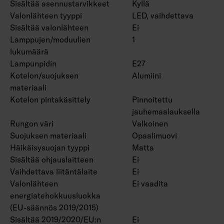
Sisältää asennustarvikkeet
Kyllä
Valonlähteen tyyppi
LED, vaihdettava
Sisältää valonlähteen
Ei
Lamppujen/moduulien
1
lukumäärä
Lampunpidin
E27
Kotelon/suojuksen
Alumiini
materiaali
Kotelon pintakäsittely
Pinnoitettu
jauhemaalauksella
Rungon väri
Valkoinen
Suojuksen materiaali
Opaalimuovi
Häikäisysuojan tyyppi
Matta
Sisältää ohjauslaitteen
Ei
Vaihdettava liitäntälaite
Ei
Valonlähteen
Ei vaadita
energiatehokkuusluokka
(EU-säännös 2019/2015)
Sisältää 2019/2020/EU:n
Ei