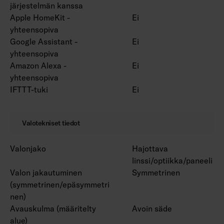
järjestelmän kanssa
Apple HomeKit -
Ei
yhteensopiva
Google Assistant -
Ei
yhteensopiva
Amazon Alexa -
Ei
yhteensopiva
IFTTT-tuki
Ei
Valotekniset tiedot
Valonjako
Hajottava
linssi/optiikka/paneeli
Valon jakautuminen
Symmetrinen
(symmetrinen/epäsymmetri
nen)
Avauskulma (määritelty
Avoin säde
alue)