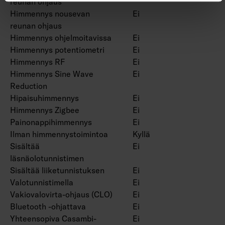
reunan ohjaus
Himmennys nousevan
Ei
reunan ohjaus
Himmennys ohjelmoitavissa
Ei
Himmennys potentiometri
Ei
Himmennys RF
Ei
Himmennys Sine Wave
Ei
Reduction
Hipaisuhimmennys
Ei
Himmennys Zigbee
Ei
Painonappihimmennys
Ei
Ilman himmennystoimintoa
Kyllä
Sisältää
Ei
läsnäolotunnistimen
Sisältää liiketunnistuksen
Ei
Valotunnistimella
Ei
Vakiovalovirta-ohjaus (CLO)
Ei
Bluetooth -ohjattava
Ei
Yhteensopiva Casambi-
Ei