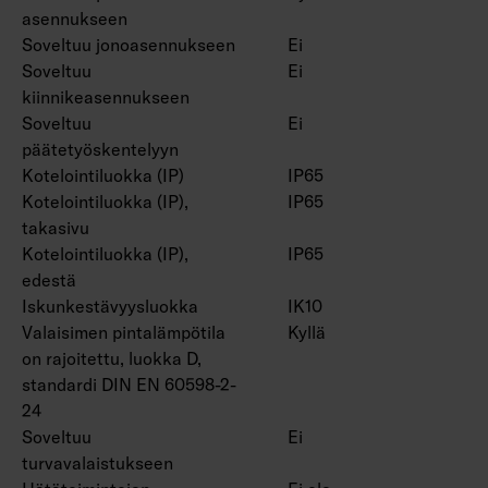
asennukseen
Soveltuu jonoasennukseen
Ei
Soveltuu
Ei
kiinnikeasennukseen
Soveltuu
Ei
päätetyöskentelyyn
Kotelointiluokka (IP)
IP65
Kotelointiluokka (IP),
IP65
takasivu
Kotelointiluokka (IP),
IP65
edestä
Iskunkestävyysluokka
IK10
Valaisimen pintalämpötila
Kyllä
on rajoitettu, luokka D,
standardi DIN EN 60598-2-
24
Soveltuu
Ei
turvavalaistukseen