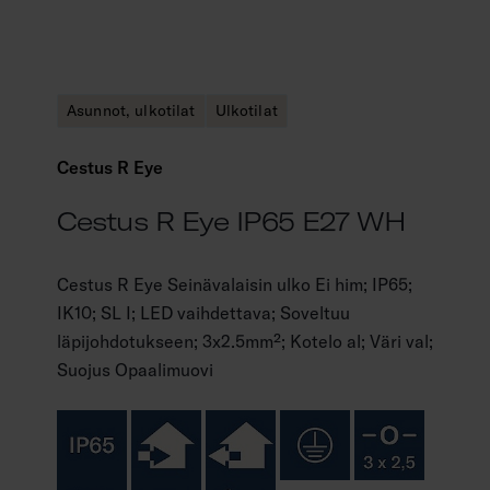
Asunnot, ulkotilat
Ulkotilat
Cestus R Eye
Cestus R Eye IP65 E27 WH
Cestus R Eye Seinävalaisin ulko Ei him; IP65;
IK10; SL I; LED vaihdettava; Soveltuu
läpijohdotukseen; 3x2.5mm²; Kotelo al; Väri val;
Suojus Opaalimuovi