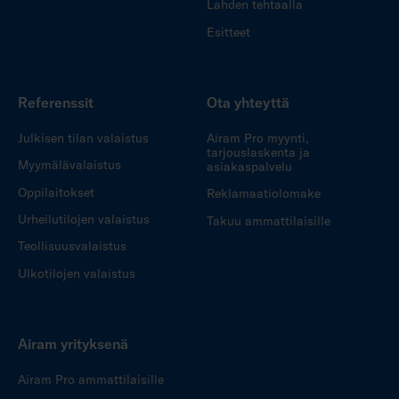
Lahden tehtaalla
Esitteet
Referenssit
Ota yhteyttä
Julkisen tilan valaistus
Airam Pro myynti,
tarjouslaskenta ja
Myymälävalaistus
asiakaspalvelu
Oppilaitokset
Reklamaatiolomake
Urheilutilojen valaistus
Takuu ammattilaisille
Teollisuusvalaistus
Ulkotilojen valaistus
Airam yrityksenä
Airam Pro ammattilaisille