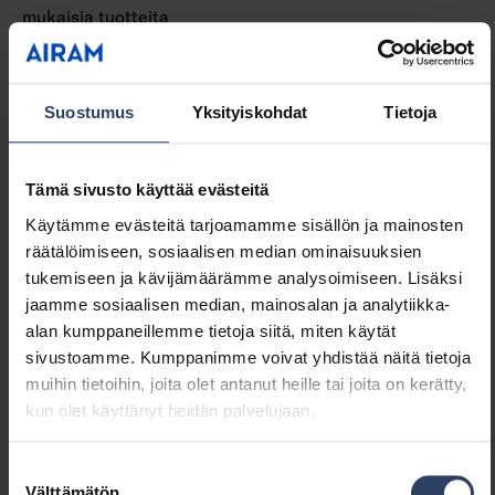
mukaisia tuotteita
Varavoimajärjestelmä
Ei ole
Integroitu varateholähde
Ei
Sisältää kytkimen
Ei
Suostumus
Yksityiskohdat
Tietoja
Tuuletusaukot
Ei
Hehkulankatesti IEC
650 °C - 30 s
60695-2-11 mukaan
Tämä sivusto käyttää evästeitä
Käytämme evästeitä tarjoamamme sisällön ja mainosten
Sähkötekniset tiedot
räätälöimiseen, sosiaalisen median ominaisuuksien
tukemiseen ja kävijämäärämme analysoimiseen. Lisäksi
Jännitetyyppi
AC
jaamme sosiaalisen median, mainosalan ja analytiikka-
Nimellisjännitealue (min) (V)
220 V
alan kumppaneillemme tietoja siitä, miten käytät
Nimellisjännitealue (max)
230 V
sivustoamme. Kumppanimme voivat yhdistää näitä tietoja
(V)
muihin tietoihin, joita olet antanut heille tai joita on kerätty,
Liitäntälaitteen tyyppi
Ei vaadita
kun olet käyttänyt heidän palvelujaan.
Suojausluokka (IEC 61140)
I
Soveltuu lampputeholle
5.5 W
Suostumuksen
(min) (W)
Välttämätön