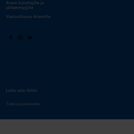
Airam kuluttajille ja
jälleenmyyjille
Vastuullisuus Airamilla
Laita valo töihin
Tietosuojaseloste