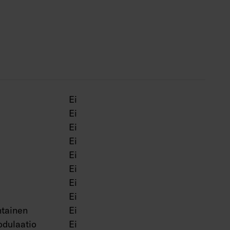
saatavana Corten-värillä.
Ei
Ei
Ei
Ei
Ei
Ei
Ei
Ei
tainen
Ei
dulaatio
Ei