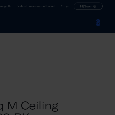
|
enmyyjille
Valaistusalan ammattilaiset
Yritys
FI
Suomi
q M Ceiling