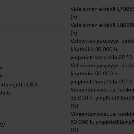
Valaisimen elinikä L70B5
(h)
Valaisimen elinikä L80B5
(h)
Valovirran pysyvyys, kesk
käyttöikä 35 000 h,
ympäristölämpötila 25 °C 
Valovirran pysyvyys, kesk
A
käyttöikä 50 000 h,
A
ympäristölämpötila 25 °C 
irtaohjattu LED-
Vikaantumisosuus, keskim
älaite
35 000 h, ympäristölämpöt
(%)
Vikaantumisosuus, keskim
50 000 h, ympäristölämpö
/W
(%)