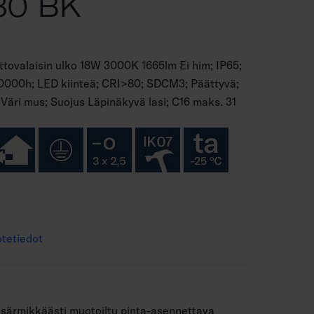
30 BK
attovalaisin ulko 18W 3000K 1665lm Ei him; IP65;
50000h; LED kiinteä; CRI>80; SDCM3; Päättyvä;
 Väri mus; Suojus Läpinäkyvä lasi; C16 maks. 31
tetiedot
n särmikkäästi muotoiltu pinta-asennettava