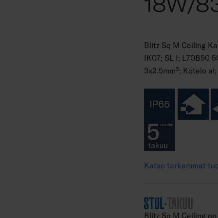
18W/8
Blitz Sq M Ceiling K
IK07; SL I; L70B50 
3x2.5mm²; Kotelo al;
Katso tarkemmat tuo
Blitz Sq M Ceiling o