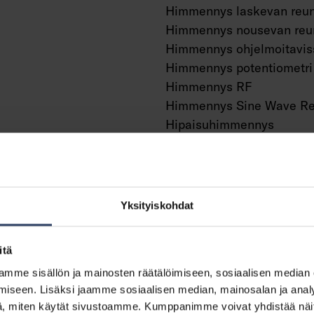
Himmennys laskevan reun
Himmennys nousevan reu
Himmennys ohjelmoitavis
Himmennys potentiometri
Himmennys RF
Himmennys Sine Wave Re
Hipaisuhimmennys
Himmennys Zigbee
Painonappihimmennys
Ilman himmennystoiminto
Sisältää läsnäolotunnisti
Yksityiskohdat
Sisältää liiketunnistuksen
Valotunnistimella
itä
Vakiovalovirta-ohjaus (CL
mme sisällön ja mainosten räätälöimiseen, sosiaalisen median
Bluetooth -ohjattava
iseen. Lisäksi jaamme sosiaalisen median, mainosalan ja analy
Yhteensopiva Casambi-jä
vä
, miten käytät sivustoamme. Kumppanimme voivat yhdistää näitä t
kanssa