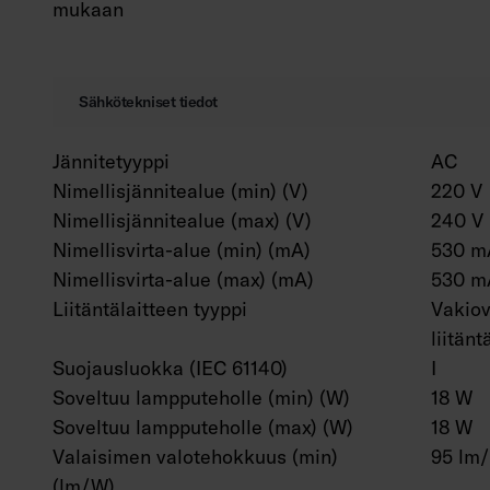
mukaan
Sähkötekniset tiedot
Jännitetyyppi
AC
Nimellisjännitealue (min) (V)
220 V
Nimellisjännitealue (max) (V)
240 V
Nimellisvirta-alue (min) (mA)
530 m
Nimellisvirta-alue (max) (mA)
530 m
Liitäntälaitteen tyyppi
Vakiov
liitänt
Suojausluokka (IEC 61140)
I
Soveltuu lampputeholle (min) (W)
18 W
Soveltuu lampputeholle (max) (W)
18 W
Valaisimen valotehokkuus (min)
95 lm
(lm/W)