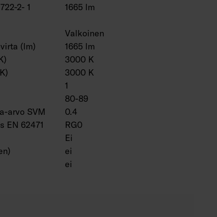
2722-2- 1
1665 lm
Valkoinen
virta (lm)
1665 lm
K)
3000 K
(K)
3000 K
1
80-89
ta-arvo SVM
0.4
us EN 62471
RG0
Ei
en)
ei
ei