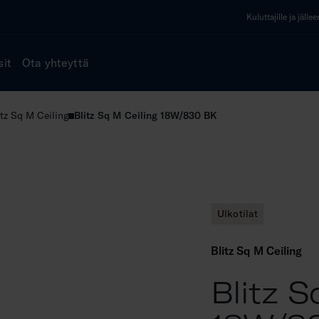
Kuluttajille ja jälle
sit
Ota yhteyttä
itz Sq M Ceiling
Blitz Sq M Ceiling 18W/830 BK
Ulkotilat
Blitz Sq M Ceiling
Blitz S