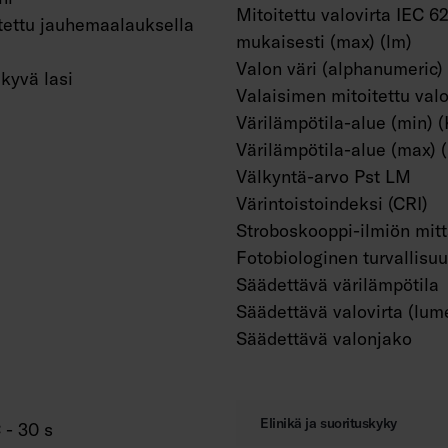
Mitoitettu valovirta IEC 6
tettu jauhemaalauksella
mukaisesti (max) (lm)
Valon väri (alphanumeric)
kyvä lasi
Valaisimen mitoitettu valo
Värilämpötila-alue (min) (
Värilämpötila-alue (max) 
Välkyntä-arvo Pst LM
Värintoistoindeksi (CRI)
Stroboskooppi-ilmiön mit
Fotobiologinen turvallisu
Säädettävä värilämpötila
Säädettävä valovirta (lum
Säädettävä valonjako
Elinikä ja suorituskyky
 - 30 s