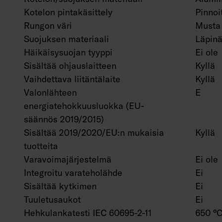
Kotelon pintakäsittely
Pinnoi
Rungon väri
Musta
Suojuksen materiaali
Läpinä
Häikäisysuojan tyyppi
Ei ole
Sisältää ohjauslaitteen
Kyllä
Vaihdettava liitäntälaite
Kyllä
Valonlähteen
E
energiatehokkuusluokka (EU-
säännös 2019/2015)
Sisältää 2019/2020/EU:n mukaisia
Kyllä
tuotteita
Varavoimajärjestelmä
Ei ole
Integroitu varateholähde
Ei
Sisältää kytkimen
Ei
Tuuletusaukot
Ei
Hehkulankatesti IEC 60695-2-11
650 °C