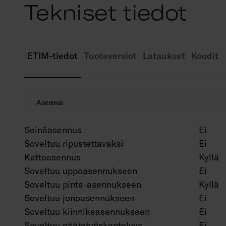
Tekniset tiedot
ETIM-tiedot
Tuoteversiot
Lataukset
Koodit
Asennus
Seinäasennus
Ei
Soveltuu ripustettavaksi
Ei
Kattoasennus
Kyllä
Soveltuu uppoasennukseen
Ei
Soveltuu pinta-asennukseen
Kyllä
Soveltuu jonoasennukseen
Ei
Soveltuu kiinnikeasennukseen
Ei
Soveltuu päätetyöskentelyyn
Ei