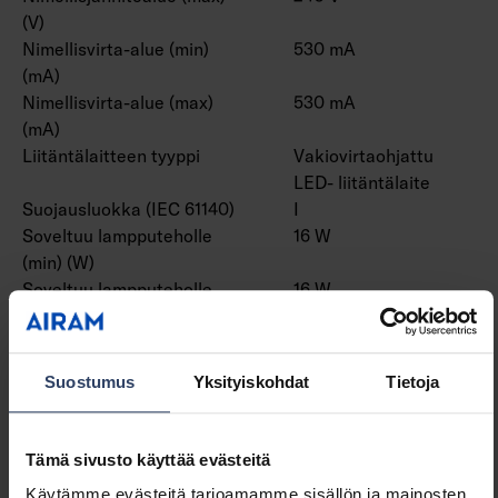
(V)
Nimellisvirta-alue (min)
530 mA
(mA)
Nimellisvirta-alue (max)
530 mA
(mA)
Liitäntälaitteen tyyppi
Vakiovirtaohjattu
LED- liitäntälaite
Suojausluokka (IEC 61140)
I
Soveltuu lampputeholle
16 W
(min) (W)
Soveltuu lampputeholle
16 W
(max) (W)
Valaisimen valotehokkuus
109 lm/W
(min) (lm/W)
Suostumus
Yksityiskohdat
Tietoja
Valaisimen valotehokkuus
109 lm/W
(max) (lm/W)
Järjestelmän enimmäisteho
16 W
Tämä sivusto käyttää evästeitä
(W)
Käytämme evästeitä tarjoamamme sisällön ja mainosten