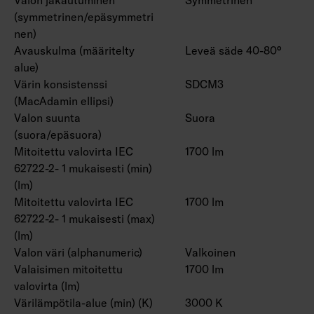
(symmetrinen/epäsymmetri
nen)
Avauskulma (määritelty
Leveä säde 40-80°
alue)
Värin konsistenssi
SDCM3
(MacAdamin ellipsi)
Valon suunta
Suora
(suora/epäsuora)
Mitoitettu valovirta IEC
1700 lm
62722-2- 1 mukaisesti (min)
(lm)
Mitoitettu valovirta IEC
1700 lm
62722-2- 1 mukaisesti (max)
(lm)
Valon väri (alphanumeric)
Valkoinen
Valaisimen mitoitettu
1700 lm
valovirta (lm)
Värilämpötila-alue (min) (K)
3000 K