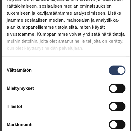
Valaisimen tehokkuus
109 lm/W
räätälöimiseen, sosiaalisen median ominaisuuksien
(lm/W)
tukemiseen ja kävijämäärämme analysoimiseen. Lisäksi
Tehokerroin
0.9
jaamme sosiaalisen median, mainosalan ja analytiikka-
Kokonaisharmoninen särö
20 %
alan kumppaneillemme tietoja siitä, miten käytät
(THD) (%)
sivustoamme. Kumppanimme voivat yhdistää näitä tietoja
Kokonaisharmoninen särö
20 THD
muihin tietoihin, joita olet antanut heille tai joita on kerätty,
(THD)
kun olet käyttänyt heidän palvelujaan.
Himmennys ja ohjaus
Suostumuksen
Välttämätön
valinta
Himmennettävä
Ei
Himmennys 0-10 V
Ei
Mieltymykset
Himmennys 1-10 V
Ei
Himmennys DALI
Ei
Himmennys DALI-2
Ei
Tilastot
Himmennys DMX
Ei
Himmennys DSI
Ei
Markkinointi
Himmennys LineSwitch
Ei