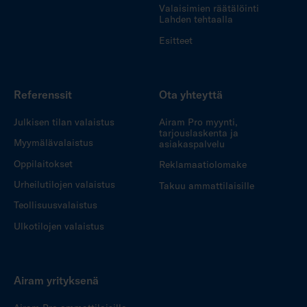
Valaisimien räätälöinti
Lahden tehtaalla
Esitteet
Referenssit
Ota yhteyttä
Julkisen tilan valaistus
Airam Pro myynti,
tarjouslaskenta ja
Myymälävalaistus
asiakaspalvelu
Oppilaitokset
Reklamaatiolomake
Urheilutilojen valaistus
Takuu ammattilaisille
Teollisuusvalaistus
Ulkotilojen valaistus
Airam yrityksenä