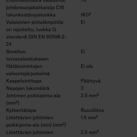
johdonsuojakatkaisija C16
Iskunkestävyysluokka
IK07
Valaisimen pintalämpötila
Ei
on rajoitettu, luokka D,
standardi DIN EN 60598-2-
24
Soveltuu
Ei
turvavalaistukseen
Hätätoimintojen
Ei ole
valvontajärjestelmä
Kaapelointitapa
Päättyvä
Napojen lukumäärä
3
Johtimen poikkipinta-ala
2.5 mm²
(mm²)
Kytkentätapa
Ruuviliitos
Liitettävien johtimien
1.5 mm²
poikkipinta-ala (min) (mm²)
Liitettävien johtimien
2.5 mm²