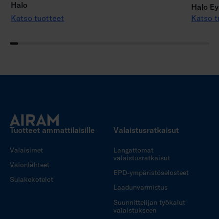
Halo
Halo Ey
Katso tuotteet
Katso t
Tuotteet ammattilaisille
Valaistusratkaisut
Valaisimet
Langattomat
valaistusratkaisut
Valonlähteet
EPD-ympäristöselosteet
Sulakekotelot
Laadunvarmistus
Suunnittelijan työkalut
valaistukseen