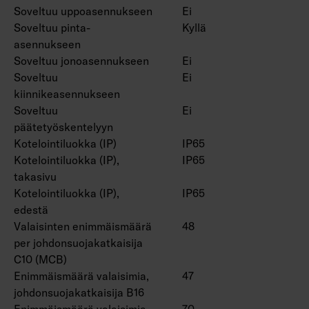
Soveltuu uppoasennukseen
Ei
Soveltuu pinta-
Kyllä
asennukseen
Soveltuu jonoasennukseen
Ei
Soveltuu
Ei
kiinnikeasennukseen
Soveltuu
Ei
päätetyöskentelyyn
Kotelointiluokka (IP)
IP65
Kotelointiluokka (IP),
IP65
takasivu
Kotelointiluokka (IP),
IP65
edestä
Valaisinten enimmäismäärä
48
per johdonsuojakatkaisija
C10 (MCB)
Enimmäismäärä valaisimia,
47
johdonsuojakatkaisija B16
Enimmäismäärä valaisimia,
70