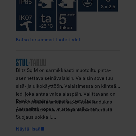
Katso tarkemmat tuotetiedot
Blitz Sq M on särmikkäästi muotoiltu pinta-
asennettava seinävalaisin. Valaisin soveltuu
sisä- ja ulkokäyttöön. Valaisimessa on kiinteä
led, joka antaa valoa alaspäin. Valittavana on
Runko alumiinia, kupu kirkasta lasia.
kolme erilaista valokeilaa. Erittäin laadukas
Antrasiitti, hopea, musta ja valkoinen.
pintakäsittely, ruuvit ruostumatonta terästä.
Suojausluokka I.
Pinta-asennus.
Näytä lisää
Päättyvä asennus 3 x 2,5 mm2.