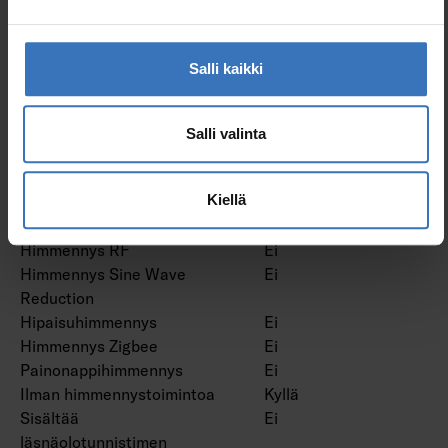
Himmennys
Ei
valmistajakohtainen
Himmennys
Ei
Salli kaikki
verkkovirtamodulaatio
Himmennys laskevan
Ei
reunan ohjaus
Salli valinta
Himmennys nousevan
Ei
reunan ohjaus
Kiellä
Himmennys ohjelmoitavissa
Ei
Himmennys potentiometri
Ei
Himmennys RF
Ei
Himmennys Sine Wave
Ei
Reduction
Hipaisuhimmennys
Ei
Himmennys Zigbee
Ei
Painonappihimmennys
Ei
Ilman himmennystoimintoa
Kyllä
Sisältää
Ei
läsnäolotunnistimen