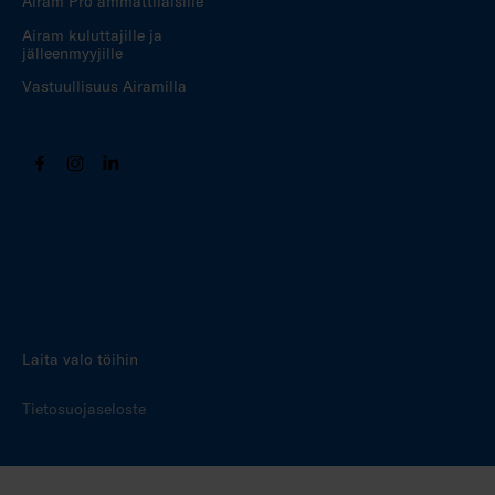
Airam Pro ammattilaisille
Airam kuluttajille ja
jälleenmyyjille
Vastuullisuus Airamilla
Laita valo töihin
Tietosuojaseloste