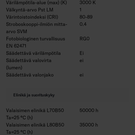
Värilämpötila-alue (max) (K)
3000 K
Välkyntä-arvo Pst LM
1
Värintoistoindeksi (CRI)
80-89
Stroboskooppi-ilmiön mitta-
0.4
arvo SVM
Fotobiologinen turvallisuus
RG0
EN 62471
Säädettävä värilämpötila
Ei
Säädettävä valovirta
ei
(lumen)
Säädettävä valonjako
ei
Elinikä ja suorituskyky
Valaisimen elinikä L70B50
50000 h
Ta=25 °C (h)
Valaisimen elinikä L80B50
35000 h
Ta=25 °C (h)