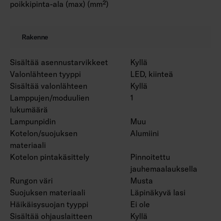
poikkipinta-ala (max) (mm²)
Rakenne
Sisältää asennustarvikkeet
Kyllä
Valonlähteen tyyppi
LED, kiinteä
Sisältää valonlähteen
Kyllä
Lamppujen/moduulien
1
lukumäärä
Lampunpidin
Muu
Kotelon/suojuksen
Alumiini
materiaali
Kotelon pintakäsittely
Pinnoitettu
jauhemaalauksella
Rungon väri
Musta
Suojuksen materiaali
Läpinäkyvä lasi
Häikäisysuojan tyyppi
Ei ole
Sisältää ohjauslaitteen
Kyllä