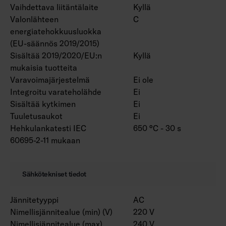
Vaihdettava liitäntälaite
Kyllä
Valonlähteen
C
energiatehokkuusluokka
(EU-säännös 2019/2015)
Sisältää 2019/2020/EU:n
Kyllä
mukaisia tuotteita
Varavoimajärjestelmä
Ei ole
Integroitu varateholähde
Ei
Sisältää kytkimen
Ei
Tuuletusaukot
Ei
Hehkulankatesti IEC
650 °C - 30 s
60695-2-11 mukaan
Sähkötekniset tiedot
Jännitetyyppi
AC
Nimellisjännitealue (min) (V)
220 V
Nimellisjännitealue (max)
240 V