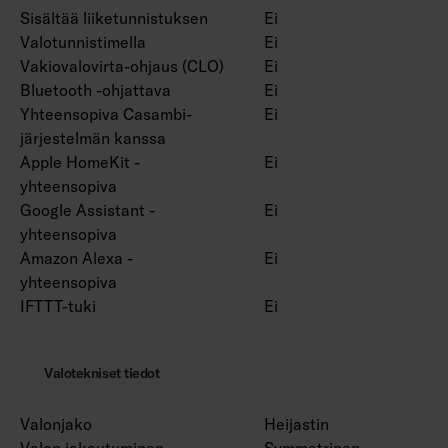
Sisältää liiketunnistuksen
Ei
Valotunnistimella
Ei
Vakiovalovirta-ohjaus (CLO)
Ei
Bluetooth -ohjattava
Ei
Yhteensopiva Casambi-
Ei
järjestelmän kanssa
Apple HomeKit -
Ei
yhteensopiva
Google Assistant -
Ei
yhteensopiva
Amazon Alexa -
Ei
yhteensopiva
IFTTT-tuki
Ei
Valotekniset tiedot
Valonjako
Heijastin
Valon jakautuminen
Symmetrinen