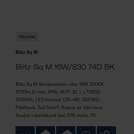
Ulkotilat
Blitz Sq M
Blitz Sq M 16W/830 74D BK
Blitz Sq M Seinävalaisin ulko 16W 3000K
1700lm Ei him; IP65; IK07; SL I; L70B50
50000h; LED kiinteä; CRI>80; SDCM3;
Päättyvä; 3x2.5mm²; Kotelo al; Väri mus;
Suojus Läpinäkyvä lasi; C16 maks. 70