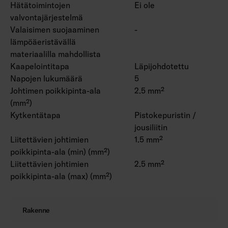
Hätätoimintojen
Ei ole
valvontajärjestelmä
Valaisimen suojaaminen
-
lämpöäeristävällä
materiaalilla mahdollista
Kaapelointitapa
Läpijohdotettu
Napojen lukumäärä
5
Johtimen poikkipinta-ala
2.5 mm²
(mm²)
Kytkentätapa
Pistokepuristin /
jousiliitin
Liitettävien johtimien
1.5 mm²
poikkipinta-ala (min) (mm²)
Liitettävien johtimien
2.5 mm²
poikkipinta-ala (max) (mm²)
Rakenne