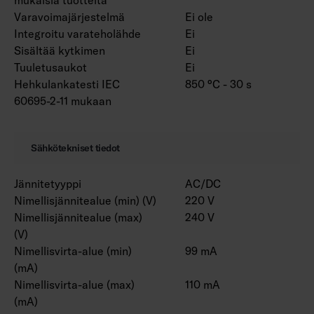
Varavoimajärjestelmä
Ei ole
Integroitu varateholähde
Ei
Sisältää kytkimen
Ei
Tuuletusaukot
Ei
Hehkulankatesti IEC
850 °C - 30 s
60695-2-11 mukaan
Sähkötekniset tiedot
Jännitetyyppi
AC/DC
Nimellisjännitealue (min) (V)
220 V
Nimellisjännitealue (max)
240 V
(V)
Nimellisvirta-alue (min)
99 mA
(mA)
Nimellisvirta-alue (max)
110 mA
(mA)