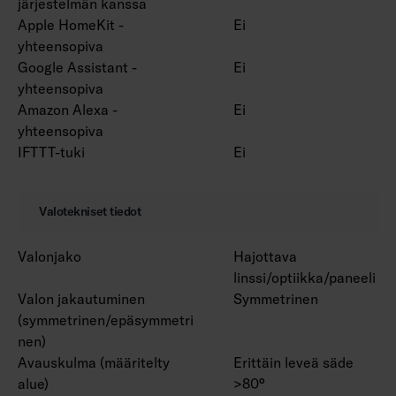
järjestelmän kanssa
Apple HomeKit -
Ei
yhteensopiva
Google Assistant -
Ei
yhteensopiva
Amazon Alexa -
Ei
yhteensopiva
IFTTT-tuki
Ei
Valotekniset tiedot
Valonjako
Hajottava
linssi/optiikka/paneeli
Valon jakautuminen
Symmetrinen
(symmetrinen/epäsymmetri
nen)
Avauskulma (määritelty
Erittäin leveä säde
alue)
>80°