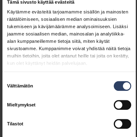
Tämä sivusto käyttää evästeitä
(THD)
Käytämme evästeitä tarjoamamme sisällön ja mainosten
räätälöimiseen, sosiaalisen median ominaisuuksien
Himmennys ja ohjaus
tukemiseen ja kävijämäärämme analysoimiseen. Lisäksi
jaamme sosiaalisen median, mainosalan ja analytiikka-
Himmennettävä
Ei
alan kumppaneillemme tietoja siitä, miten käytät
Himmennys 0-10 V
Ei
sivustoamme. Kumppanimme voivat yhdistää näitä tietoja
Himmennys 1-10 V
Ei
muihin tietoihin, joita olet antanut heille tai joita on kerätty,
Himmennys DALI
Ei
kun olet käyttänyt heidän palvelujaan.
Himmennys DALI-2
Ei
Himmennys DMX
Ei
Suostumuksen
Himmennys DSI
Ei
Välttämätön
valinta
Himmennys LineSwitch
Ei
Himmennys
Ei
Mieltymykset
valmistajakohtainen
Himmennys
Ei
verkkovirtamodulaatio
Tilastot
Himmennys laskevan
Ei
reunan ohjaus