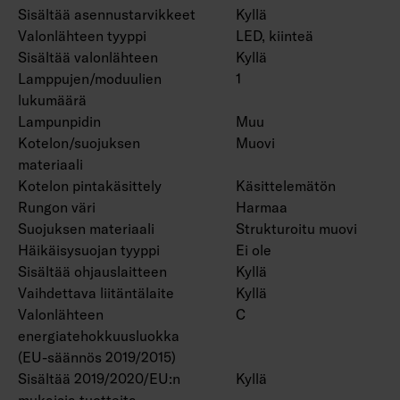
Sisältää asennustarvikkeet
Kyllä
Valonlähteen tyyppi
LED, kiinteä
Sisältää valonlähteen
Kyllä
Lamppujen/moduulien
1
lukumäärä
Lampunpidin
Muu
Kotelon/suojuksen
Muovi
materiaali
Kotelon pintakäsittely
Käsittelemätön
Rungon väri
Harmaa
Suojuksen materiaali
Strukturoitu muovi
Häikäisysuojan tyyppi
Ei ole
Sisältää ohjauslaitteen
Kyllä
Vaihdettava liitäntälaite
Kyllä
Valonlähteen
C
energiatehokkuusluokka
(EU-säännös 2019/2015)
Sisältää 2019/2020/EU:n
Kyllä
mukaisia tuotteita