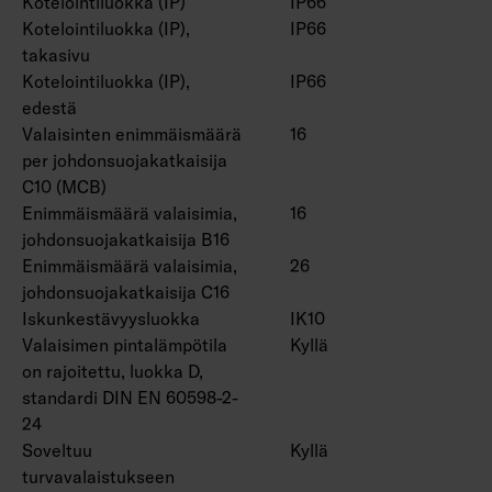
Kotelointiluokka (IP)
IP66
Monipuoliset mahdollisuudet
Kotelointiluokka (IP),
IP66
projektiräätälöintiin:
takasivu
CRI > 80: 3000 K, 5000 K, 6500 K, CRI > 90:
Kotelointiluokka (IP),
IP66
3000 K, 4000 K, 5000 K, 6500 K. Valaistuksen
edestä
ohjaukseen saatavana mm. Casambi-ohjaus.
Valaisinten enimmäismäärä
16
Saatavana myös turvavalo-versioina yhden ja
per johdonsuojakatkaisija
kolmen tunnin akuilla.
C10 (MCB)
Enimmäismäärä valaisimia,
16
johdonsuojakatkaisija B16
Enimmäismäärä valaisimia,
26
johdonsuojakatkaisija C16
Iskunkestävyysluokka
IK10
Valaisimen pintalämpötila
Kyllä
on rajoitettu, luokka D,
standardi DIN EN 60598-2-
24
Soveltuu
Kyllä
turvavalaistukseen