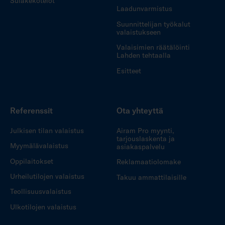
Sulakekotelot
Laadunvarmistus
Suunnittelijan työkalut
valaistukseen
Valaisimien räätälöinti
Lahden tehtaalla
Esitteet
Referenssit
Ota yhteyttä
Julkisen tilan valaistus
Airam Pro myynti,
tarjouslaskenta ja
Myymälävalaistus
asiakaspalvelu
Oppilaitokset
Reklamaatiolomake
Urheilutilojen valaistus
Takuu ammattilaisille
Teollisuusvalaistus
Ulkotilojen valaistus