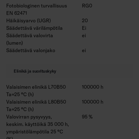
Fotobiologinen turvallisuus
RG0
EN 62471
Häikäisyarvo (UGR)
20
Säädettävä värilämpötila
Ei
Säädettävä valovirta
ei
(lumen)
Säädettävä valonjako
ei
Elinikä ja suorituskyky
Valaisimen elinikä L70B50
100000 h
Ta=25 °C (h)
Valaisimen elinikä L80B50
100000 h
Ta=25 °C (h)
Valovirran pysyvyys,
95 %
keskim. käyttöikä 35 000 h,
ympäristölämpötila 25 °C
(%)