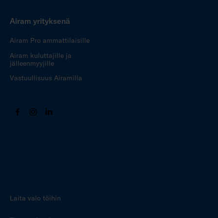
Airam yrityksenä
Airam Pro ammattilaisille
Airam kuluttajille ja
jälleenmyyjille
Vastuullisuus Airamilla
Laita valo töihin