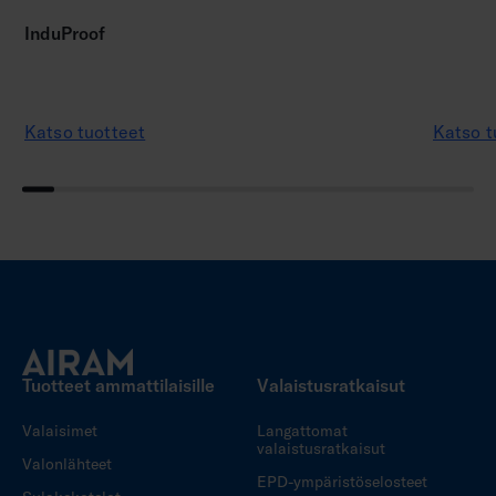
InduProof
Katso tuotteet
Katso t
Tuotteet ammattilaisille
Valaistusratkaisut
Valaisimet
Langattomat
valaistusratkaisut
Valonlähteet
EPD-ympäristöselosteet