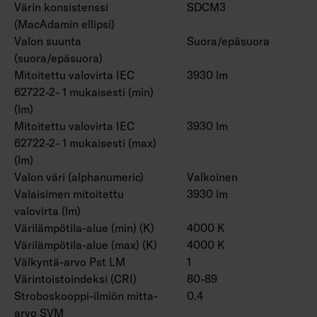
Värin konsistenssi
SDCM3
(MacAdamin ellipsi)
Valon suunta
Suora/epäsuora
(suora/epäsuora)
Mitoitettu valovirta IEC
3930 lm
62722-2- 1 mukaisesti (min)
(lm)
Mitoitettu valovirta IEC
3930 lm
62722-2- 1 mukaisesti (max)
(lm)
Valon väri (alphanumeric)
Valkoinen
Valaisimen mitoitettu
3930 lm
valovirta (lm)
Värilämpötila-alue (min) (K)
4000 K
Värilämpötila-alue (max) (K)
4000 K
Välkyntä-arvo Pst LM
1
Värintoistoindeksi (CRI)
80-89
Stroboskooppi-ilmiön mitta-
0.4
arvo SVM