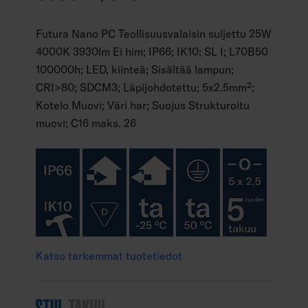
Futura Nano PC Teollisuusvalaisin suljettu 25W
4000K 3930lm Ei him; IP66; IK10; SL I; L70B50
100000h; LED, kiinteä; Sisältää lampun;
CRI>80; SDCM3; Läpijohdotettu; 5x2.5mm²;
Kotelo Muovi; Väri har; Suojus Strukturoitu
muovi; C16 maks. 26
Katso tarkemmat tuotetiedot