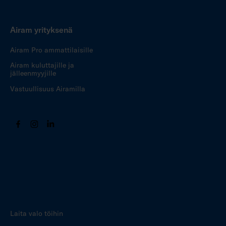
Airam yrityksenä
Airam Pro ammattilaisille
Airam kuluttajille ja
jälleenmyyjille
Vastuullisuus Airamilla
Laita valo töihin