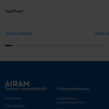
InduProof
Katso tuotteet
Katso t
Tuotteet ammattilaisille
Valaistusratkaisut
Valaisimet
Langattomat
valaistusratkaisut
Valonlähteet