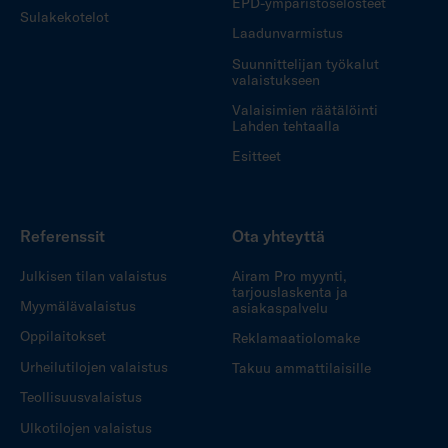
EPD-ympäristöselosteet
Sulakekotelot
Laadunvarmistus
Suunnittelijan työkalut
valaistukseen
Valaisimien räätälöinti
Lahden tehtaalla
Esitteet
Referenssit
Ota yhteyttä
Julkisen tilan valaistus
Airam Pro myynti,
tarjouslaskenta ja
Myymälävalaistus
asiakaspalvelu
Oppilaitokset
Reklamaatiolomake
Urheilutilojen valaistus
Takuu ammattilaisille
Teollisuusvalaistus
Ulkotilojen valaistus