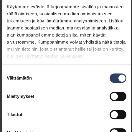
Futura NB 1200 7300lm/840 PCC
4338536
Käytämme evästeitä tarjoamamme sisällön ja mainosten
räätälöimiseen, sosiaalisen median ominaisuuksien
tukemiseen ja kävijämäärämme analysoimiseen. Lisäksi
jaamme sosiaalisen median, mainosalan ja analytiikka-
Futura NB 1500 10100lm/840 PCC
4338537
alan kumppaneillemme tietoja siitä, miten käytät
sivustoamme. Kumppanimme voivat yhdistää näitä tietoja
muihin tietoihin, joita olet antanut heille tai joita on kerätty,
Tuotenimi
Koodi
kun olet käyttänyt heidän palvelujaan.
Futura NB Dali
Suostumuksen
Välttämätön
valinta
Futura NB 1200 7300lm/840 DA2 PCC
4338538
Mieltymykset
Futura NB 1500 10100lm/840 DA2 PCC
4338539
Tilastot