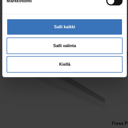
Markkinointi
Salli kaikki
Samankaltaiset tuotteet
Salli valinta
Kiellä
Fresa P