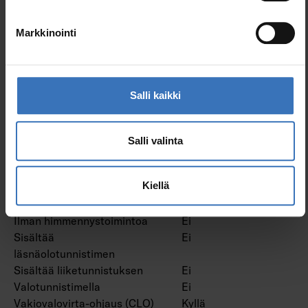
verkkovirtamodulaatio
Himmennys laskevan
Ei
Markkinointi
reunan ohjaus
Himmennys nousevan
Ei
reunan ohjaus
Himmennys ohjelmoitavissa
Kyllä
Salli kaikki
Himmennys potentiometri
Ei
Himmennys RF
Ei
Himmennys Sine Wave
Ei
Salli valinta
Reduction
Hipaisuhimmennys
Ei
Kiellä
Himmennys Zigbee
Ei
Painonappihimmennys
Kyllä
Ilman himmennystoimintoa
Ei
Sisältää
Ei
läsnäolotunnistimen
Sisältää liiketunnistuksen
Ei
Valotunnistimella
Ei
Vakiovalovirta-ohjaus (CLO)
Kyllä