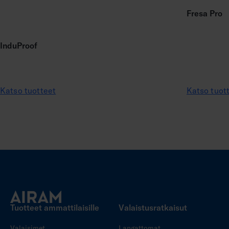
Fresa Pro
InduProof
Katso tuotteet
Katso tuot
Tuotteet ammattilaisille
Valaistusratkaisut
Valaisimet
Langattomat