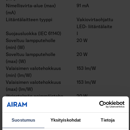
Nimellisvirta-alue (max)
91 mA
(mA)
Liitäntälaitteen tyyppi
Vakiovirtaohjattu
LED- liitäntälaite
Suojausluokka (IEC 61140)
I
Soveltuu lampputeholle
20 W
(min) (W)
Soveltuu lampputeholle
20 W
(max) (W)
Valaisimen valotehokkuus
153 lm/W
(min) (lm/W)
Valaisimen valotehokkuus
153 lm/W
(max) (lm/W)
Järjestelmän enimmäisteho
20 W
(W)
Valaisimen tehokkuus
153 lm/W
(lm/W)
Suostumus
Yksityiskohdat
Tietoja
Tehokerroin
0.95