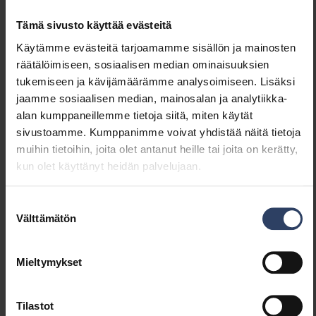
Kokonaisharmoninen särö
10 %
(THD) (%)
Tämä sivusto käyttää evästeitä
Kokonaisharmoninen särö
10 THD
Käytämme evästeitä tarjoamamme sisällön ja mainosten
(THD)
räätälöimiseen, sosiaalisen median ominaisuuksien
tukemiseen ja kävijämäärämme analysoimiseen. Lisäksi
jaamme sosiaalisen median, mainosalan ja analytiikka-
Himmennys ja ohjaus
alan kumppaneillemme tietoja siitä, miten käytät
sivustoamme. Kumppanimme voivat yhdistää näitä tietoja
Himmennettävä
Kyllä
muihin tietoihin, joita olet antanut heille tai joita on kerätty,
Himmennys 0-10 V
Ei
kun olet käyttänyt heidän palvelujaan.
Himmennys 1-10 V
Ei
Himmennys DALI
Kyllä
Himmennys DALI-2
Kyllä
Suostumuksen
Välttämätön
Himmennys DMX
Ei
valinta
Himmennys DSI
Ei
Himmennys LineSwitch
Ei
Mieltymykset
Himmennys
Ei
valmistajakohtainen
Himmennys
Ei
Tilastot