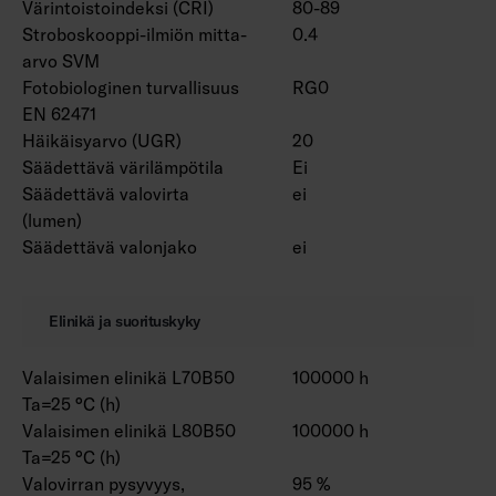
Värintoistoindeksi (CRI)
80-89
Stroboskooppi-ilmiön mitta-
0.4
arvo SVM
Fotobiologinen turvallisuus
RG0
EN 62471
Häikäisyarvo (UGR)
20
Säädettävä värilämpötila
Ei
Säädettävä valovirta
ei
(lumen)
Säädettävä valonjako
ei
Elinikä ja suorituskyky
Valaisimen elinikä L70B50
100000 h
Ta=25 °C (h)
Valaisimen elinikä L80B50
100000 h
Ta=25 °C (h)
Valovirran pysyvyys,
95 %