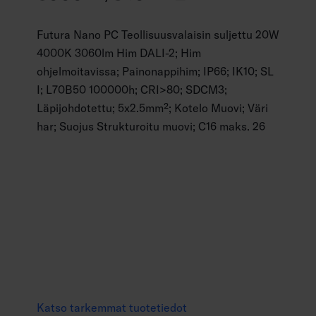
Futura Nano PC Teollisuusvalaisin suljettu 20W
4000K 3060lm Him DALI-2; Him
ohjelmoitavissa; Painonappihim; IP66; IK10; SL
I; L70B50 100000h; CRI>80; SDCM3;
Läpijohdotettu; 5x2.5mm²; Kotelo Muovi; Väri
har; Suojus Strukturoitu muovi; C16 maks. 26
Katso tarkemmat tuotetiedot