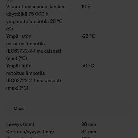
Vikaantumisosuus, keskim.
10 %
käyttöikä 75 000 h,
ympäristölämpötila 25 °C
(%)
Ympäristön
-25 °C
mitoituslämpötila
IEC62722-2-1 mukaisesti
(min) (°C)
Ympäristön
50 °C
mitoituslämpötila
IEC62722-2-1 mukaisesti
(max) (°C)
Mitat
Leveys (mm)
98 mm
Korkeus/syvyys (mm)
84 mm