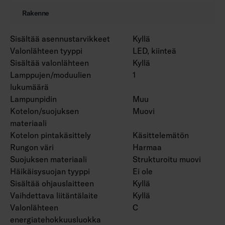
Rakenne
Sisältää asennustarvikkeet
Kyllä
Valonlähteen tyyppi
LED, kiinteä
Sisältää valonlähteen
Kyllä
Lamppujen/moduulien
1
lukumäärä
Lampunpidin
Muu
Kotelon/suojuksen
Muovi
materiaali
Kotelon pintakäsittely
Käsittelemätön
Rungon väri
Harmaa
Suojuksen materiaali
Strukturoitu muovi
Häikäisysuojan tyyppi
Ei ole
Sisältää ohjauslaitteen
Kyllä
Vaihdettava liitäntälaite
Kyllä
Valonlähteen
C
energiatehokkuusluokka