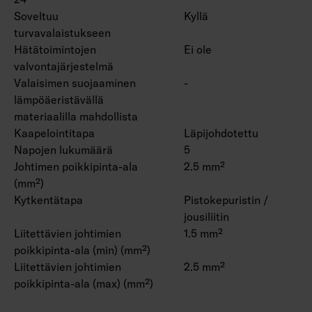
Soveltuu
Kyllä
turvavalaistukseen
Hätätoimintojen
Ei ole
valvontajärjestelmä
Valaisimen suojaaminen
-
lämpöäeristävällä
materiaalilla mahdollista
Kaapelointitapa
Läpijohdotettu
Napojen lukumäärä
5
Johtimen poikkipinta-ala
2.5 mm²
(mm²)
Kytkentätapa
Pistokepuristin /
jousiliitin
Liitettävien johtimien
1.5 mm²
poikkipinta-ala (min) (mm²)
Liitettävien johtimien
2.5 mm²
poikkipinta-ala (max) (mm²)