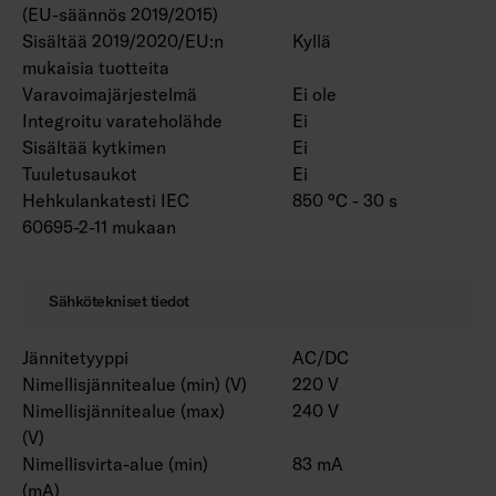
(EU-säännös 2019/2015)
Sisältää 2019/2020/EU:n
Kyllä
mukaisia tuotteita
Varavoimajärjestelmä
Ei ole
Integroitu varateholähde
Ei
Sisältää kytkimen
Ei
Tuuletusaukot
Ei
Hehkulankatesti IEC
850 °C - 30 s
60695-2-11 mukaan
Sähkötekniset tiedot
Jännitetyyppi
AC/DC
Nimellisjännitealue (min) (V)
220 V
Nimellisjännitealue (max)
240 V
(V)
Nimellisvirta-alue (min)
83 mA
(mA)