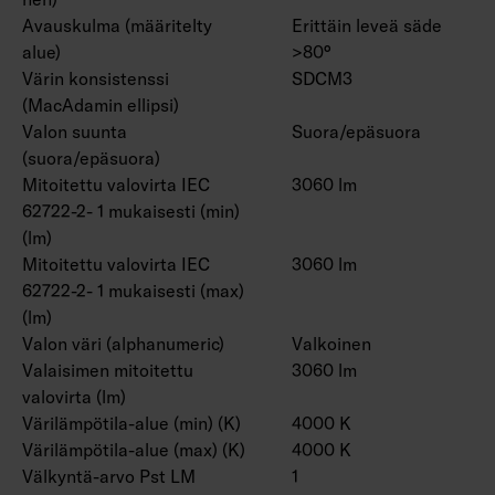
Avauskulma (määritelty
Erittäin leveä säde
alue)
>80°
Värin konsistenssi
SDCM3
(MacAdamin ellipsi)
Valon suunta
Suora/epäsuora
(suora/epäsuora)
Mitoitettu valovirta IEC
3060 lm
62722-2- 1 mukaisesti (min)
(lm)
Mitoitettu valovirta IEC
3060 lm
62722-2- 1 mukaisesti (max)
(lm)
Valon väri (alphanumeric)
Valkoinen
Valaisimen mitoitettu
3060 lm
valovirta (lm)
Värilämpötila-alue (min) (K)
4000 K
Värilämpötila-alue (max) (K)
4000 K
Välkyntä-arvo Pst LM
1