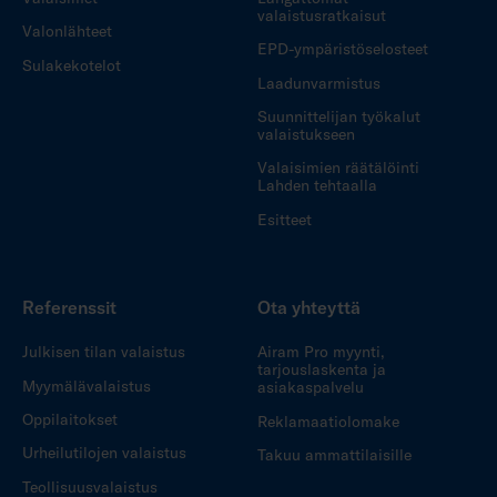
valaistusratkaisut
Valonlähteet
EPD-ympäristöselosteet
Sulakekotelot
Laadunvarmistus
Suunnittelijan työkalut
valaistukseen
Valaisimien räätälöinti
Lahden tehtaalla
Esitteet
Referenssit
Ota yhteyttä
Julkisen tilan valaistus
Airam Pro myynti,
tarjouslaskenta ja
Myymälävalaistus
asiakaspalvelu
Oppilaitokset
Reklamaatiolomake
Urheilutilojen valaistus
Takuu ammattilaisille
Teollisuusvalaistus