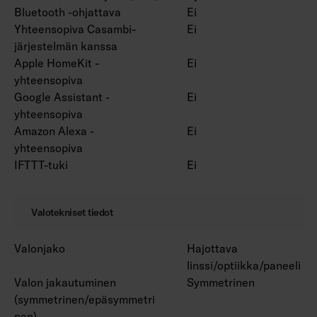
Bluetooth -ohjattava
Ei
Yhteensopiva Casambi-
Ei
järjestelmän kanssa
Apple HomeKit -
Ei
yhteensopiva
Google Assistant -
Ei
yhteensopiva
Amazon Alexa -
Ei
yhteensopiva
IFTTT-tuki
Ei
Valotekniset tiedot
Valonjako
Hajottava
linssi/optiikka/paneeli
Valon jakautuminen
Symmetrinen
(symmetrinen/epäsymmetri
nen)