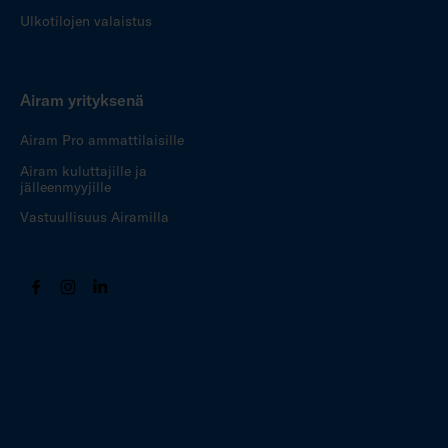
Ulkotilojen valaistus
Airam yrityksenä
Airam Pro ammattilaisille
Airam kuluttajille ja
jälleenmyyjille
Vastuullisuus Airamilla