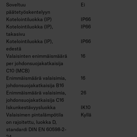
Soveltuu
Ei
4309996.
päätetyöskentelyyn
Kotelointiluokka (IP)
IP66
Monipuoliset mahdollisuudet
Kotelointiluokka (IP),
IP66
projektiräätälöintiin:
takasivu
CRI > 80: 3000 K, 5000 K, 6500 K, CRI > 90:
Kotelointiluokka (IP),
IP66
3000 K, 4000 K, 5000 K, 6500 K. Valaistuksen
edestä
ohjaukseen saatavana mm. Casambi-ohjaus.
Valaisinten enimmäismäärä
16
Saatavana myös turvavalo-versioina yhden ja
per johdonsuojakatkaisija
kolmen tunnin akuilla.
C10 (MCB)
Enimmäismäärä valaisimia,
16
johdonsuojakatkaisija B16
Enimmäismäärä valaisimia,
26
johdonsuojakatkaisija C16
Iskunkestävyysluokka
IK10
Valaisimen pintalämpötila
Kyllä
on rajoitettu, luokka D,
standardi DIN EN 60598-2-
24