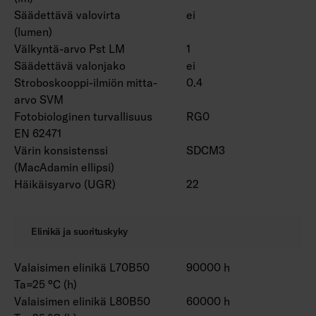
Säädettävä valovirta
ei
(lumen)
Välkyntä-arvo Pst LM
1
Säädettävä valonjako
ei
Stroboskooppi-ilmiön mitta-
0.4
arvo SVM
Fotobiologinen turvallisuus
RG0
EN 62471
Värin konsistenssi
SDCM3
(MacAdamin ellipsi)
Häikäisyarvo (UGR)
22
Elinikä ja suorituskyky
Valaisimen elinikä L70B50
90000 h
Ta=25 °C (h)
Valaisimen elinikä L80B50
60000 h