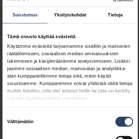
Reduction
Hipaisuhimmennys
Ei
Suostumus
Yksityiskohdat
Tietoja
Himmennys Zigbee
Ei
Painonappihimmennys
Kyllä
Ilman himmennystoimintoa
Ei
Tämä sivusto käyttää evästeitä
Vakiovalovirta-ohjaus (CLO)
Ei
Käytämme evästeitä tarjoamamme sisällön ja mainosten
IFTTT-tuki
Ei
räätälöimiseen, sosiaalisen median ominaisuuksien
Apple HomeKit -
Ei
tukemiseen ja kävijämäärämme analysoimiseen. Lisäksi
yhteensopiva
jaamme sosiaalisen median, mainosalan ja analytiikka-
Bluetooth -ohjattava
Ei
alan kumppaneillemme tietoja siitä, miten käytät
Google Assistant -
Ei
sivustoamme. Kumppanimme voivat yhdistää näitä tietoja
yhteensopiva
muihin tietoihin, joita olet antanut heille tai joita on kerätty,
Yhteensopiva Casambi-
Ei
kun olet käyttänyt heidän palvelujaan.
järjestelmän kanssa
Amazon Alexa -
Ei
Suostumuksen
yhteensopiva
Välttämätön
valinta
Sähkötekniset tiedot