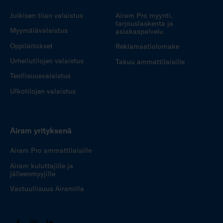
Julkisen tilan valaistus
Airam Pro myynti,
tarjouslaskenta ja
Myymälävalaistus
asiakaspalvelu
Oppilaitokset
Reklamaatiolomake
Urheilutilojen valaistus
Takuu ammattilaisille
Teollisuusvalaistus
Ulkotilojen valaistus
Airam yrityksenä
Airam Pro ammattilaisille
Airam kuluttajille ja
jälleenmyyjille
Vastuullisuus Airamilla