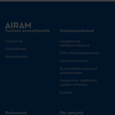
Tuotteet ammattilaisille
Valaistusratkaisut
Valaisimet
Langattomat
valaistusratkaisut
Valonlähteet
EPD-ympäristöselosteet
Sulakekotelot
Laadunvarmistus
Suunnittelijan työkalut
valaistukseen
Valaisimien räätälöinti
Lahden tehtaalla
Esitteet
Referenssit
Ota yhteyttä