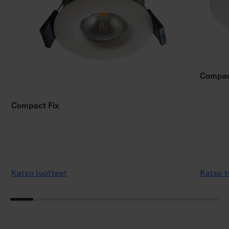
Compac
Compact Fix
Katso tuotteet
Katso t