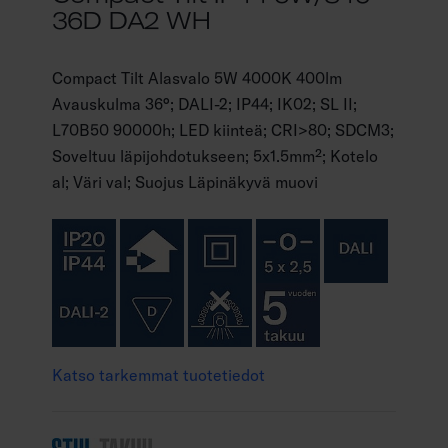
36D DA2 WH
Compact Tilt Alasvalo 5W 4000K 400lm
Avauskulma 36°; DALI-2; IP44; IK02; SL II;
L70B50 90000h; LED kiinteä; CRI>80; SDCM3;
Soveltuu läpijohdotukseen; 5x1.5mm²; Kotelo
al; Väri val; Suojus Läpinäkyvä muovi
Katso tarkemmat tuotetiedot