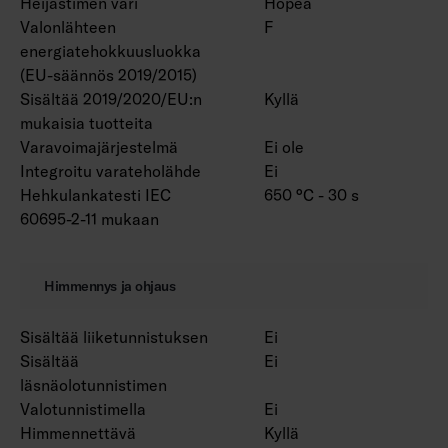
Heijastimen väri
Hopea
Valonlähteen
F
energiatehokkuusluokka
(EU-säännös 2019/2015)
Sisältää 2019/2020/EU:n
Kyllä
mukaisia tuotteita
Varavoimajärjestelmä
Ei ole
Integroitu varateholähde
Ei
Hehkulankatesti IEC
650 °C - 30 s
60695-2-11 mukaan
Himmennys ja ohjaus
Sisältää liiketunnistuksen
Ei
Sisältää
Ei
läsnäolotunnistimen
Valotunnistimella
Ei
Himmennettävä
Kyllä