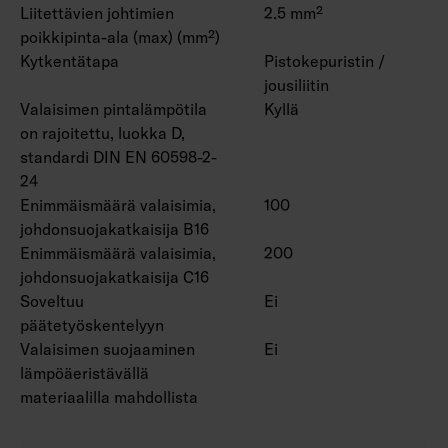
Liitettävien johtimien
2.5 mm²
poikkipinta-ala (max) (mm²)
Kytkentätapa
Pistokepuristin /
jousiliitin
Valaisimen pintalämpötila
Kyllä
on rajoitettu, luokka D,
standardi DIN EN 60598-2-
24
Enimmäismäärä valaisimia,
100
johdonsuojakatkaisija B16
Enimmäismäärä valaisimia,
200
johdonsuojakatkaisija C16
Soveltuu
Ei
päätetyöskentelyyn
Valaisimen suojaaminen
Ei
lämpöäeristävällä
materiaalilla mahdollista