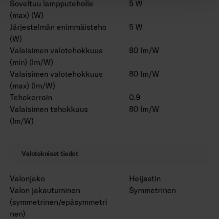
Soveltuu lampputeholle
5 W
(max) (W)
Järjestelmän enimmäisteho
5 W
(W)
Valaisimen valotehokkuus
80 lm/W
(min) (lm/W)
Valaisimen valotehokkuus
80 lm/W
(max) (lm/W)
Tehokerroin
0.9
Valaisimen tehokkuus
80 lm/W
(lm/W)
Valotekniset tiedot
Valonjako
Heijastin
Valon jakautuminen
Symmetrinen
(symmetrinen/epäsymmetri
nen)