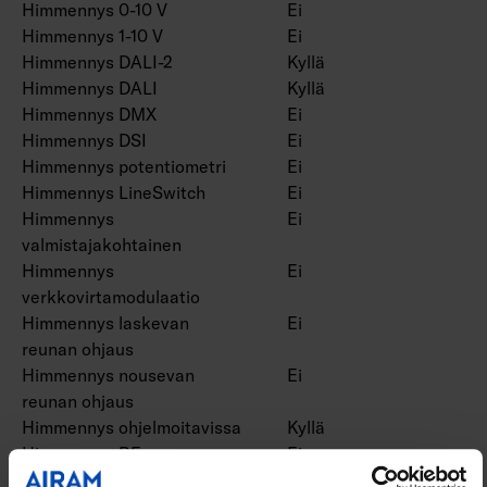
Himmennys 0-10 V
Ei
Himmennys 1-10 V
Ei
Himmennys DALI-2
Kyllä
Himmennys DALI
Kyllä
Himmennys DMX
Ei
Himmennys DSI
Ei
Himmennys potentiometri
Ei
Himmennys LineSwitch
Ei
Himmennys
Ei
valmistajakohtainen
Himmennys
Ei
verkkovirtamodulaatio
Himmennys laskevan
Ei
reunan ohjaus
Himmennys nousevan
Ei
reunan ohjaus
Himmennys ohjelmoitavissa
Kyllä
Himmennys RF
Ei
Himmennys Sine Wave
Ei