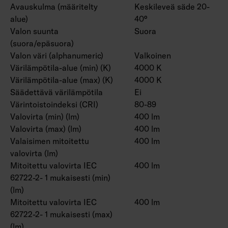
Avauskulma (määritelty
Keskileveä säde 20-
alue)
40°
Valon suunta
Suora
(suora/epäsuora)
Valon väri (alphanumeric)
Valkoinen
Värilämpötila-alue (min) (K)
4000 K
Värilämpötila-alue (max) (K)
4000 K
Säädettävä värilämpötila
Ei
Värintoistoindeksi (CRI)
80-89
Valovirta (min) (lm)
400 lm
Valovirta (max) (lm)
400 lm
Valaisimen mitoitettu
400 lm
valovirta (lm)
Mitoitettu valovirta IEC
400 lm
62722-2- 1 mukaisesti (min)
(lm)
Mitoitettu valovirta IEC
400 lm
62722-2- 1 mukaisesti (max)
(lm)