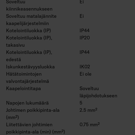
Soveltuu
Ei
kiinnikeasennukseen
Soveltuu matalajännite
Ei
kaapelijärjestelmiin
Kotelointiluokka (IP)
IP44
Kotelointiluokka (IP),
IP20
takasivu
Kotelointiluokka (IP),
IP44
edestä
Iskunkestävyysluokka
IK02
Hätätoimintojen
Ei ole
valvontajärjestelmä
Kaapelointitapa
Soveltuu
läpijohdotukseen
Napojen lukumäärä
5
Johtimen poikkipinta-ala
2.5 mm²
(mm²)
Liitettävien johtimien
0.75 mm²
poikkipinta-ala (min) (mm²)