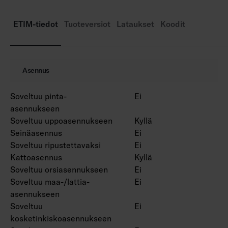
IP20/IP44.
IK02.
ETIM-tiedot
Tuoteversiot
Lataukset
Koodit
Kiinteä led 5 W / 400 lm, 7 W / 600 lm.
Himmennys: nousevan ja laskevan reunan
ohjaus, Dali-2, jossa suorapainikeohjaus (230V)
Asennus
ja Casambi.
Käyttöympäristön lämpötila 0 … 25 °C.
Soveltuu pinta-
Ei
Hyötyelinikä L70 90 000 h (Ta25°C).
asennukseen
Hyötyelinikä L80 60 000 h (Ta25°C).
Soveltuu uppoasennukseen
Kyllä
Seinäasennus
Ei
Soveltuu ripustettavaksi
Ei
Kattoasennus
Kyllä
Soveltuu orsiasennukseen
Ei
Soveltuu maa-/lattia-
Ei
asennukseen
Soveltuu
Ei
kosketinkiskoasennukseen