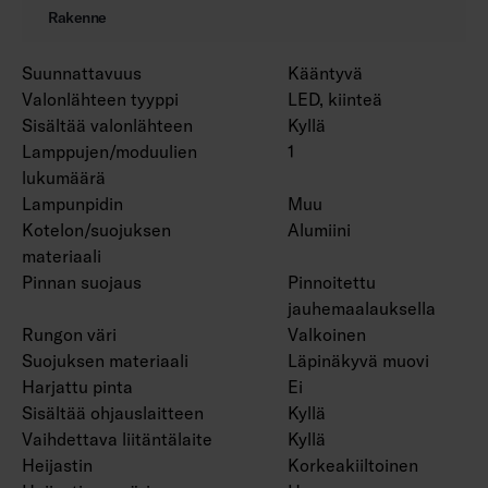
Rakenne
Suunnattavuus
Kääntyvä
Valonlähteen tyyppi
LED, kiinteä
Sisältää valonlähteen
Kyllä
Lamppujen/moduulien
1
lukumäärä
Lampunpidin
Muu
Kotelon/suojuksen
Alumiini
materiaali
Pinnan suojaus
Pinnoitettu
jauhemaalauksella
Rungon väri
Valkoinen
Suojuksen materiaali
Läpinäkyvä muovi
Harjattu pinta
Ei
Sisältää ohjauslaitteen
Kyllä
Vaihdettava liitäntälaite
Kyllä
Heijastin
Korkeakiiltoinen