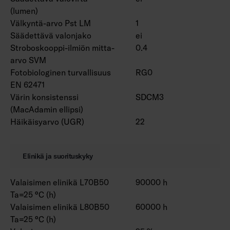
(lumen)
Välkyntä-arvo Pst LM
1
Säädettävä valonjako
ei
Stroboskooppi-ilmiön mitta-
0.4
arvo SVM
Fotobiologinen turvallisuus
RG0
EN 62471
Värin konsistenssi
SDCM3
(MacAdamin ellipsi)
Häikäisyarvo (UGR)
22
Elinikä ja suorituskyky
Valaisimen elinikä L70B50
90000 h
Ta=25 °C (h)
Valaisimen elinikä L80B50
60000 h
Ta=25 °C (h)