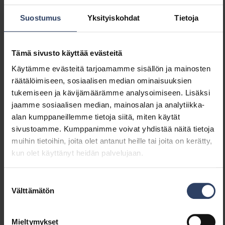
Hipaisuhimmennys
Ei
Suostumus
Yksityiskohdat
Tietoja
Himmennys Zigbee
Ei
Painonappihimmennys
Kyllä
Ilman himmennystoimintoa
Ei
Tämä sivusto käyttää evästeitä
Vakiovalovirta-ohjaus (CLO)
Ei
IFTTT-tuki
Ei
Käytämme evästeitä tarjoamamme sisällön ja mainosten
Apple HomeKit -
Ei
räätälöimiseen, sosiaalisen median ominaisuuksien
yhteensopiva
tukemiseen ja kävijämäärämme analysoimiseen. Lisäksi
Bluetooth -ohjattava
Ei
jaamme sosiaalisen median, mainosalan ja analytiikka-
Google Assistant -
Ei
alan kumppaneillemme tietoja siitä, miten käytät
yhteensopiva
sivustoamme. Kumppanimme voivat yhdistää näitä tietoja
Yhteensopiva Casambi-
Ei
muihin tietoihin, joita olet antanut heille tai joita on kerätty,
järjestelmän kanssa
kun olet käyttänyt heidän palvelujaan.
Amazon Alexa -
Ei
yhteensopiva
Suostumuksen
Välttämätön
valinta
Sähkötekniset tiedot
Mieltymykset