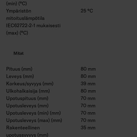
(min) (°C)
Ympäristön
25 °C
mitoituslämpötila
IEC62722-2-1 mukaisesti
(max) (°C)
Mitat
Pituus (mm)
80 mm
Leveys (mm)
80 mm
Korkeus/syvyys (mm)
39 mm
Ulkohalkaisija (mm)
80 mm
Upotuspituus (mm)
70 mm
Upotusleveys (mm)
70 mm
Upotusleveys (min) (mm)
70 mm
Upotusleveys (max) (mm)
70 mm
Rakenteellinen
35 mm
upotussyvyys (mm)