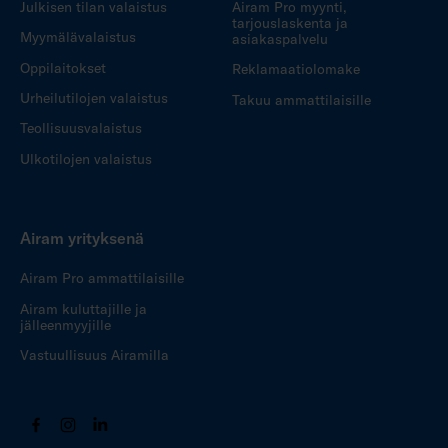
Julkisen tilan valaistus
Airam Pro myynti,
tarjouslaskenta ja
Myymälävalaistus
asiakaspalvelu
Oppilaitokset
Reklamaatiolomake
Urheilutilojen valaistus
Takuu ammattilaisille
Teollisuusvalaistus
Ulkotilojen valaistus
Airam yrityksenä
Airam Pro ammattilaisille
Airam kuluttajille ja
jälleenmyyjille
Vastuullisuus Airamilla