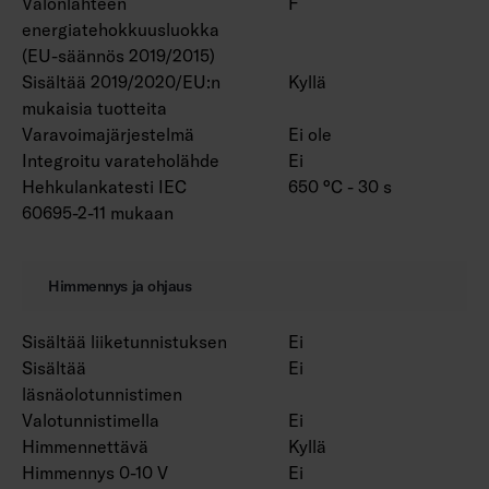
Valonlähteen
F
energiatehokkuusluokka
(EU-säännös 2019/2015)
Sisältää 2019/2020/EU:n
Kyllä
mukaisia tuotteita
Varavoimajärjestelmä
Ei ole
Integroitu varateholähde
Ei
Hehkulankatesti IEC
650 °C - 30 s
60695-2-11 mukaan
Himmennys ja ohjaus
Sisältää liiketunnistuksen
Ei
Sisältää
Ei
läsnäolotunnistimen
Valotunnistimella
Ei
Himmennettävä
Kyllä
Himmennys 0-10 V
Ei