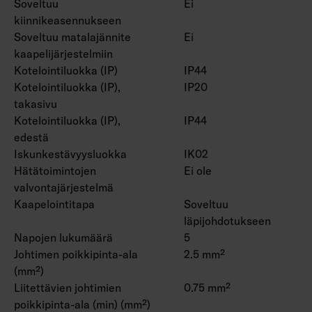
Soveltuu
Ei
kiinnikeasennukseen
Soveltuu matalajännite
Ei
kaapelijärjestelmiin
Kotelointiluokka (IP)
IP44
Kotelointiluokka (IP),
IP20
takasivu
Kotelointiluokka (IP),
IP44
edestä
Iskunkestävyysluokka
IK02
Hätätoimintojen
Ei ole
valvontajärjestelmä
Kaapelointitapa
Soveltuu
läpijohdotukseen
Napojen lukumäärä
5
Johtimen poikkipinta-ala
2.5 mm²
(mm²)
Liitettävien johtimien
0.75 mm²
poikkipinta-ala (min) (mm²)