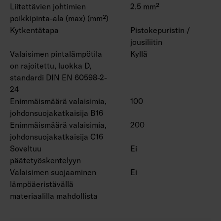
Liitettävien johtimien
2.5 mm²
poikkipinta-ala (max) (mm²)
Kytkentätapa
Pistokepuristin /
jousiliitin
Valaisimen pintalämpötila
Kyllä
on rajoitettu, luokka D,
standardi DIN EN 60598-2-
24
Enimmäismäärä valaisimia,
100
johdonsuojakatkaisija B16
Enimmäismäärä valaisimia,
200
johdonsuojakatkaisija C16
Soveltuu
Ei
päätetyöskentelyyn
Valaisimen suojaaminen
Ei
lämpöäeristävällä
materiaalilla mahdollista