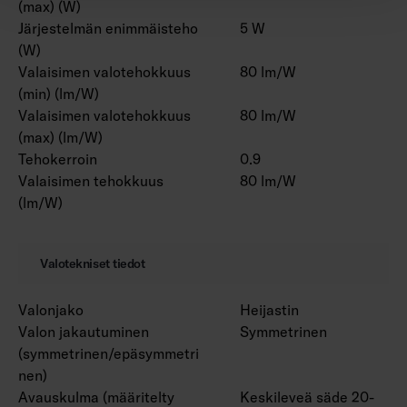
(max) (W)
Järjestelmän enimmäisteho
5 W
(W)
Valaisimen valotehokkuus
80 lm/W
(min) (lm/W)
Valaisimen valotehokkuus
80 lm/W
(max) (lm/W)
Tehokerroin
0.9
Valaisimen tehokkuus
80 lm/W
(lm/W)
Valotekniset tiedot
Valonjako
Heijastin
Valon jakautuminen
Symmetrinen
(symmetrinen/epäsymmetri
nen)
Avauskulma (määritelty
Keskileveä säde 20-