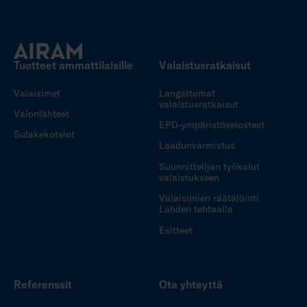
Tuotteet ammattilaisille
Valaistusratkaisut
Valaisimet
Langattomat
valaistusratkaisut
Valonlähteet
EPD-ympäristöselosteet
Sulakekotelot
Laadunvarmistus
Suunnittelijan työkalut
valaistukseen
Valaisimien räätälöinti
Lahden tehtaalla
Esitteet
Referenssit
Ota yhteyttä