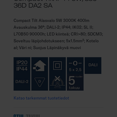
36D DA2 SA
Compact Tilt Alasvalo 5W 3000K 400lm
Avauskulma 36°; DALI-2; IP44; IK02; SL II;
L70B50 90000h; LED kiinteä; CRI>80; SDCM3;
Soveltuu läpijohdotukseen; 5x1.5mm²; Kotelo
al; Väri ni; Suojus Läpinäkyvä muovi
Katso tarkemmat tuotetiedot