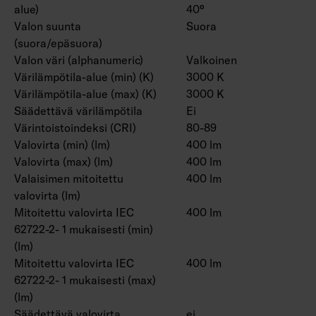
alue)
40°
Valon suunta
Suora
(suora/epäsuora)
Valon väri (alphanumeric)
Valkoinen
Värilämpötila-alue (min) (K)
3000 K
Värilämpötila-alue (max) (K)
3000 K
Säädettävä värilämpötila
Ei
Värintoistoindeksi (CRI)
80-89
Valovirta (min) (lm)
400 lm
Valovirta (max) (lm)
400 lm
Valaisimen mitoitettu
400 lm
valovirta (lm)
Mitoitettu valovirta IEC
400 lm
62722-2- 1 mukaisesti (min)
(lm)
Mitoitettu valovirta IEC
400 lm
62722-2- 1 mukaisesti (max)
(lm)
Säädettävä valovirta
ei