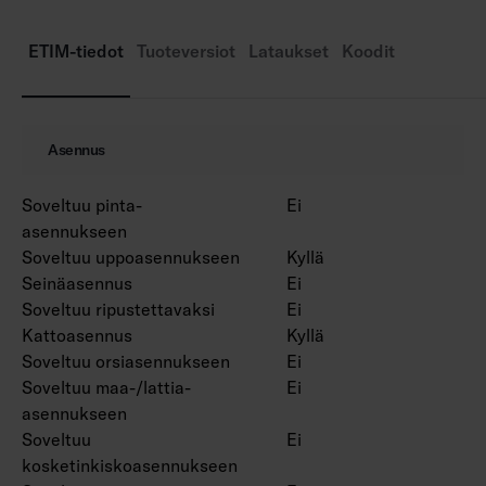
IP20/IP44.
IK02.
ETIM-tiedot
Tuoteversiot
Lataukset
Koodit
Kiinteä led 5 W / 400 lm, 7 W / 600 lm.
Himmennys: nousevan ja laskevan reunan
ohjaus, Dali-2, jossa suorapainikeohjaus (230V)
Asennus
ja Casambi.
Käyttöympäristön lämpötila 0 … 25 °C.
Soveltuu pinta-
Ei
Hyötyelinikä L70 90 000 h (Ta25°C).
asennukseen
Hyötyelinikä L80 60 000 h (Ta25°C).
Soveltuu uppoasennukseen
Kyllä
Seinäasennus
Ei
Soveltuu ripustettavaksi
Ei
Kattoasennus
Kyllä
Soveltuu orsiasennukseen
Ei
Soveltuu maa-/lattia-
Ei
asennukseen
Soveltuu
Ei
kosketinkiskoasennukseen