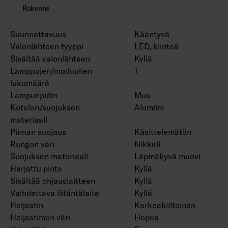
Rakenne
Suunnattavuus
Kääntyvä
Valonlähteen tyyppi
LED, kiinteä
Sisältää valonlähteen
Kyllä
Lamppujen/moduulien
1
lukumäärä
Lampunpidin
Muu
Kotelon/suojuksen
Alumiini
materiaali
Pinnan suojaus
Käsittelemätön
Rungon väri
Nikkeli
Suojuksen materiaali
Läpinäkyvä muovi
Harjattu pinta
Kyllä
Sisältää ohjauslaitteen
Kyllä
Vaihdettava liitäntälaite
Kyllä
Heijastin
Korkeakiiltoinen
Heijastimen väri
Hopea