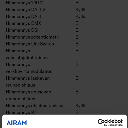
Himmennys 1-10 V
Ei
Himmennys DALI-2
Kyllä
Himmennys DALI
Kyllä
Himmennys DMX
Ei
Himmennys DSI
Ei
Himmennys potentiometri
Ei
Himmennys LineSwitch
Ei
Himmennys
Ei
valmistajakohtainen
Himmennys
Ei
verkkovirtamodulaatio
Himmennys laskevan
Ei
reunan ohjaus
Himmennys nousevan
Ei
reunan ohjaus
Himmennys ohjelmoitavissa
Kyllä
Himmennys RF
Ei
Himmennys Sine Wave
Ei
Reduction