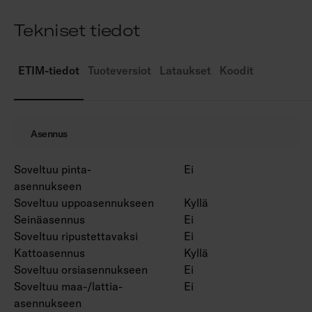
Värilämpötilat 3000 K ja 4000 K.
Tekniset tiedot
MacAdam 3 SDCM.
IP20/IP44.
IK02.
ETIM-tiedot
Tuoteversiot
Lataukset
Koodit
Kiinteä led 5 W / 400 lm, 7 W / 600 lm.
Himmennys: nousevan ja laskevan reunan
ohjaus, Dali-2, jossa suorapainikeohjaus (230V)
Asennus
ja Casambi.
Käyttöympäristön lämpötila 0 … 25 °C.
Soveltuu pinta-
Ei
Hyötyelinikä L70 90 000 h (Ta25°C).
asennukseen
Hyötyelinikä L80 60 000 h (Ta25°C).
Soveltuu uppoasennukseen
Kyllä
Seinäasennus
Ei
Soveltuu ripustettavaksi
Ei
Kattoasennus
Kyllä
Soveltuu orsiasennukseen
Ei
Soveltuu maa-/lattia-
Ei
asennukseen