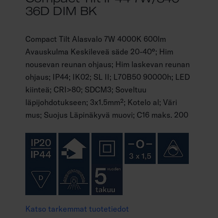
36D DIM BK
Compact Tilt Alasvalo 7W 4000K 600lm
Avauskulma Keskileveä säde 20-40°; Him
nousevan reunan ohjaus; Him laskevan reunan
ohjaus; IP44; IK02; SL II; L70B50 90000h; LED
kiinteä; CRI>80; SDCM3; Soveltuu
läpijohdotukseen; 3x1.5mm²; Kotelo al; Väri
mus; Suojus Läpinäkyvä muovi; C16 maks. 200
Katso tarkemmat tuotetiedot