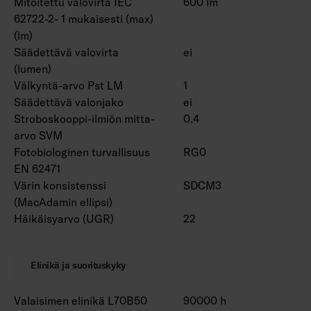
Mitoitettu valovirta IEC
600 lm
62722-2- 1 mukaisesti (max)
(lm)
Säädettävä valovirta
ei
(lumen)
Välkyntä-arvo Pst LM
1
Säädettävä valonjako
ei
Stroboskooppi-ilmiön mitta-
0.4
arvo SVM
Fotobiologinen turvallisuus
RG0
EN 62471
Värin konsistenssi
SDCM3
(MacAdamin ellipsi)
Häikäisyarvo (UGR)
22
Elinikä ja suorituskyky
Valaisimen elinikä L70B50
90000 h