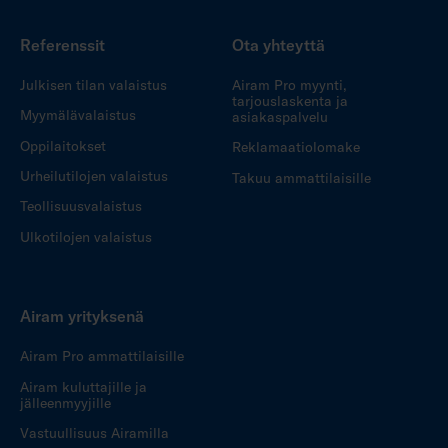
Referenssit
Ota yhteyttä
Julkisen tilan valaistus
Airam Pro myynti,
tarjouslaskenta ja
Myymälävalaistus
asiakaspalvelu
Oppilaitokset
Reklamaatiolomake
Urheilutilojen valaistus
Takuu ammattilaisille
Teollisuusvalaistus
Ulkotilojen valaistus
Airam yrityksenä
Airam Pro ammattilaisille
Airam kuluttajille ja
jälleenmyyjille
Vastuullisuus Airamilla