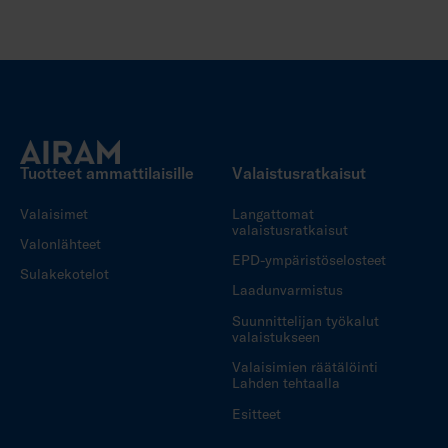
Tuotteet ammattilaisille
Valaistusratkaisut
Valaisimet
Langattomat
valaistusratkaisut
Valonlähteet
EPD-ympäristöselosteet
Sulakekotelot
Laadunvarmistus
Suunnittelijan työkalut
valaistukseen
Valaisimien räätälöinti
Lahden tehtaalla
Esitteet