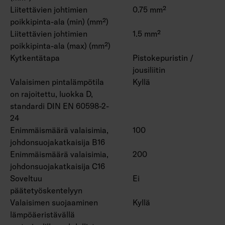
Liitettävien johtimien
0.75 mm²
poikkipinta-ala (min) (mm²)
Liitettävien johtimien
1.5 mm²
poikkipinta-ala (max) (mm²)
Kytkentätapa
Pistokepuristin /
jousiliitin
Valaisimen pintalämpötila
Kyllä
on rajoitettu, luokka D,
standardi DIN EN 60598-2-
24
Enimmäismäärä valaisimia,
100
johdonsuojakatkaisija B16
Enimmäismäärä valaisimia,
200
johdonsuojakatkaisija C16
Soveltuu
Ei
päätetyöskentelyyn
Valaisimen suojaaminen
Kyllä
lämpöäeristävällä