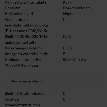
Vaihdettava liitäntälaite
Kyllä
Heijastin
Korkeakiiltoinen
Heijastimen väri
Hopea
Valonlähteen
F
energiatehokkuusluokka
(EU-säännös 2019/2015)
Sisältää 2019/2020/EU:n
Kyllä
mukaisia tuotteita
Varavoimajärjestelmä
Ei ole
Integroitu varateholähde
Ei
Hehkulankatesti IEC
650 °C - 30 s
60695-2-11 mukaan
Himmennys ja ohjaus
Sisältää liiketunnistuksen
Ei
Sisältää
Ei
läsnäolotunnistimen