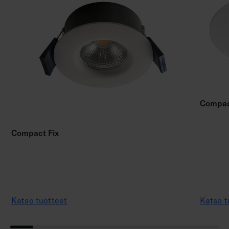
Compac
Compact Fix
Katso tuotteet
Katso t