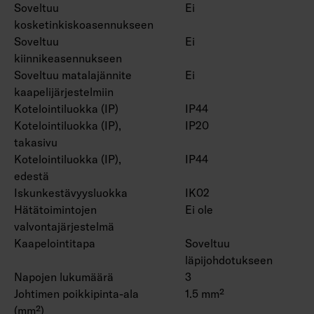
Soveltuu
Ei
kosketinkiskoasennukseen
Soveltuu
Ei
kiinnikeasennukseen
Soveltuu matalajännite
Ei
kaapelijärjestelmiin
Kotelointiluokka (IP)
IP44
Kotelointiluokka (IP),
IP20
takasivu
Kotelointiluokka (IP),
IP44
edestä
Iskunkestävyysluokka
IK02
Hätätoimintojen
Ei ole
valvontajärjestelmä
Kaapelointitapa
Soveltuu
läpijohdotukseen
Napojen lukumäärä
3
Johtimen poikkipinta-ala
1.5 mm²
(mm²)