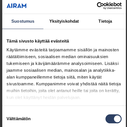
Himmennys RF
Ei
Himmennys Sine Wave
Ei
Reduction
Suostumus
Yksityiskohdat
Tietoja
Hipaisuhimmennys
Ei
Himmennys Zigbee
Ei
Painonappihimmennys
Ei
Tämä sivusto käyttää evästeitä
Ilman himmennystoimintoa
Ei
Käytämme evästeitä tarjoamamme sisällön ja mainosten
Vakiovalovirta-ohjaus (CLO)
Ei
räätälöimiseen, sosiaalisen median ominaisuuksien
IFTTT-tuki
Ei
tukemiseen ja kävijämäärämme analysoimiseen. Lisäksi
Apple HomeKit -
Ei
jaamme sosiaalisen median, mainosalan ja analytiikka-
yhteensopiva
alan kumppaneillemme tietoja siitä, miten käytät
Bluetooth -ohjattava
Ei
sivustoamme. Kumppanimme voivat yhdistää näitä tietoja
Google Assistant -
Ei
muihin tietoihin, joita olet antanut heille tai joita on kerätty,
yhteensopiva
kun olet käyttänyt heidän palvelujaan.
Yhteensopiva Casambi-
Ei
järjestelmän kanssa
Suostumuksen
Amazon Alexa -
Ei
Välttämätön
valinta
yhteensopiva