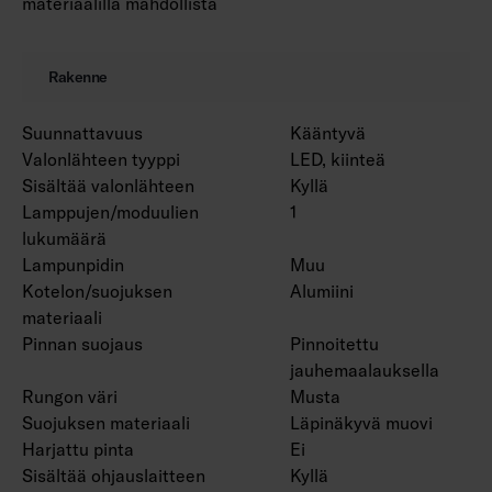
materiaalilla mahdollista
Rakenne
Suunnattavuus
Kääntyvä
Valonlähteen tyyppi
LED, kiinteä
Sisältää valonlähteen
Kyllä
Lamppujen/moduulien
1
lukumäärä
Lampunpidin
Muu
Kotelon/suojuksen
Alumiini
materiaali
Pinnan suojaus
Pinnoitettu
jauhemaalauksella
Rungon väri
Musta
Suojuksen materiaali
Läpinäkyvä muovi
Harjattu pinta
Ei
Sisältää ohjauslaitteen
Kyllä