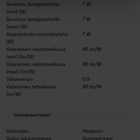
Soveltuu lampputeholle
7 W
(min) (W)
Soveltuu lampputeholle
7 W
(max) (W)
Järjestelmän enimmäisteho
7 W
(W)
Valaisimen valotehokkuus
86 lm/W
(min) (lm/W)
Valaisimen valotehokkuus
86 lm/W
(max) (lm/W)
Tehokerroin
0.9
Valaisimen tehokkuus
86 lm/W
(lm/W)
Valotekniset tiedot
Valonjako
Heijastin
Valon jakautuminen
Symmetrinen