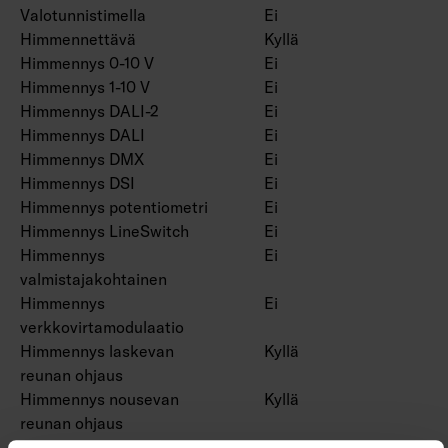
Valotunnistimella
Ei
Himmennettävä
Kyllä
Himmennys 0-10 V
Ei
Himmennys 1-10 V
Ei
Himmennys DALI-2
Ei
Himmennys DALI
Ei
Himmennys DMX
Ei
Himmennys DSI
Ei
Himmennys potentiometri
Ei
Himmennys LineSwitch
Ei
Himmennys
Ei
valmistajakohtainen
Himmennys
Ei
verkkovirtamodulaatio
Himmennys laskevan
Kyllä
reunan ohjaus
Himmennys nousevan
Kyllä
reunan ohjaus
Himmennys ohjelmoitavissa
Ei