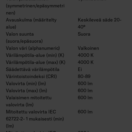
(symmetrinen/epäsymmetri
nen)
Avauskulma (määritelty
Keskileveä säde 20-
alue)
40°
Valon suunta
Suora
(suora/epäsuora)
Valon väri (alphanumeric)
Valkoinen
Värilämpötila-alue (min) (K)
4000 K
Värilämpötila-alue (max) (K)
4000 K
Säädettävä värilämpötila
Ei
Värintoistoindeksi (CRI)
80-89
Valovirta (min) (lm)
600 lm
Valovirta (max) (lm)
600 lm
Valaisimen mitoitettu
600 lm
valovirta (lm)
Mitoitettu valovirta IEC
600 lm
62722-2- 1 mukaisesti (min)
(lm)