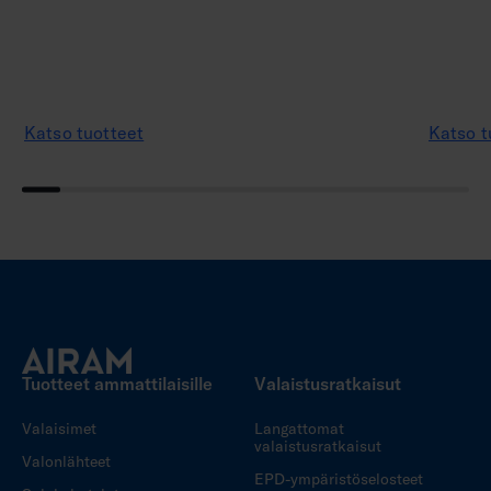
Katso tuotteet
Katso t
Tuotteet ammattilaisille
Valaistusratkaisut
Valaisimet
Langattomat
valaistusratkaisut
Valonlähteet
EPD-ympäristöselosteet