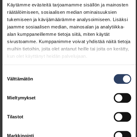
Asennus
Käytämme evästeitä tarjoamamme sisällön ja mainosten
räätälöimiseen, sosiaalisen median ominaisuuksien
Johtimien määrä
2
tukemiseen ja kävijämäärämme analysoimiseen. Lisäksi
Nimellispoikkipinta-ala
0.3 mm²
jaamme sosiaalisen median, mainosalan ja analytiikka-
(mm²)
alan kumppaneillemme tietoja siitä, miten käytät
sivustoamme. Kumppanimme voivat yhdistää näitä tietoja
muihin tietoihin, joita olet antanut heille tai joita on kerätty,
Mitat
kun olet käyttänyt heidän palvelujaan.
Leveys (mm)
13 mm
Suostumuksen
Korkeus/syvyys (mm)
5 mm
Välttämätön
valinta
Pituus (mm)
2000 mm
Mieltymykset
Himmennys ja ohjaus
Tilastot
Tukee ZigBee protokollaa
Ei
Markkinointi