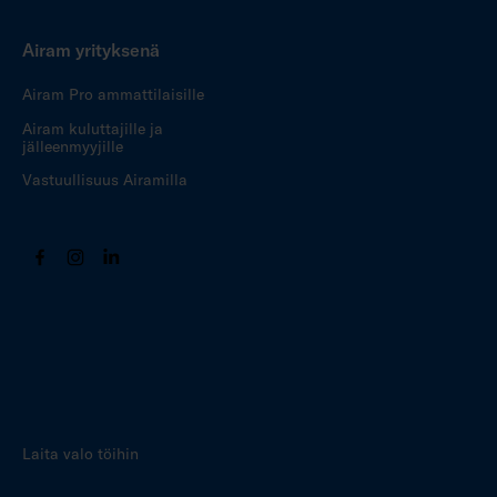
Airam yrityksenä
Airam Pro ammattilaisille
Airam kuluttajille ja
jälleenmyyjille
Vastuullisuus Airamilla
Laita valo töihin