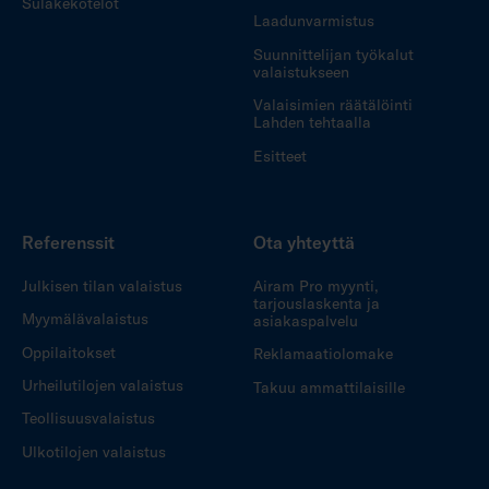
Sulakekotelot
Laadunvarmistus
Suunnittelijan työkalut
valaistukseen
Valaisimien räätälöinti
Lahden tehtaalla
Esitteet
Referenssit
Ota yhteyttä
Julkisen tilan valaistus
Airam Pro myynti,
tarjouslaskenta ja
Myymälävalaistus
asiakaspalvelu
Oppilaitokset
Reklamaatiolomake
Urheilutilojen valaistus
Takuu ammattilaisille
Teollisuusvalaistus
Ulkotilojen valaistus