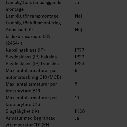
Färgtemperatur 4000 K. CRI > 80 / Ra > 80.
Lämplig för utanpåliggande
Ja
montage
IP23.
Lämplig för rampmontage
Nej
IK08.
Lämplig för klämmontering
Ja
On/off, Dali-2 med tryckknappsdimring (230V)
Anpassad för
Nej
och Casambi-styrning.
bildskärmsarbete (EN
Maximalt antal led driftdon som ska anslutas
12464-1)
till en tryckknapp är 50.
Kapslingsklass (IP)
IP23
Omgivningstemperatur -20 … 25 °C, lämplig för
Skyddsklass (IP) baksida
IP23
inomhusbruk.
Skyddsklass (IP) framsida
IP23
Livslängd L70 > 100 000 h (Ta25°C).
Max. antal armaturer per
8
Livslängd L80 100 000 h (Ta25°C).
automatsäkring C10 (MCB)
DAS = Dubbel asymmetrisk, ACMP = Akryl
Max. antal armaturer per
8
microprisma, PCO = Polykarbonat opal
kretsbrytare B16
Max. antal armaturer per
14
Dubbelparaboliskt bländskydd 4338576 (1250
kretsbrytare C16
mm) och 4338577 (1550 mm), bollskydd
Slagtålighet (IK)
IK08
(4338574 (1250 mm) och 4338575 (1550 mm)
Armatur med begränsad
Ja
och universalfäste 4310530 finns som tillbehör.
yttemperatur "D" (EN