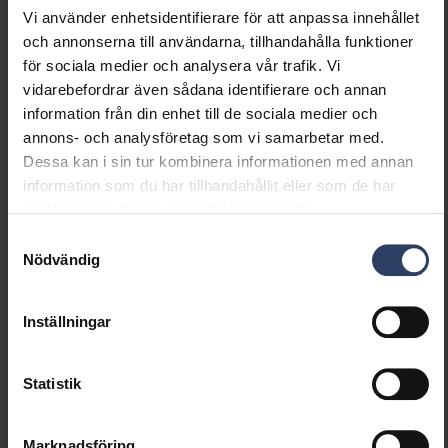
Vi använder enhetsidentifierare för att anpassa innehållet
och annonserna till användarna, tillhandahålla funktioner
Dimning och styrning
för sociala medier och analysera vår trafik. Vi
vidarebefordrar även sådana identifierare och annan
Dimningsbar
Ja
information från din enhet till de sociala medier och
Dimning 0-10 V
Nej
annons- och analysföretag som vi samarbetar med.
Dimning 1-10 V
Nej
Dessa kan i sin tur kombinera informationen med annan
Dimning DALI
Ja
information som du har tillhandahållit eller som de har
Dimning DALI-2
Ja
samlat in när du har använt deras tjänster.
Dimning DMX
Nej
Samtyckesval
Dimning DSI
Nej
Nödvändig
Dimning LineSwitch
Nej
Dimning tillverkarspecifik
Nej
Dimning
Nej
Inställningar
nätspänningsmodulering
Dimning bakkant (phase
Nej
Statistik
cut-off)
Dimning framkant (phase
Nej
cut-on)
Marknadsföring