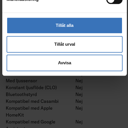
Dimning programmerbar
Ja
Dimning potentiometer
Nej
(integrerad)
Dimning RF
Nej
Tillåt alla
Dimming sinusvåg (Sine
Nej
Wave Reduction)
Tillåt urval
Dimning med touch
Nej
Dimning Zigbee
Nej
Dimmer med tryckknapp
Ja
Avvisa
Dimmerfunktion saknas
Nej
Med rörelsesensor
Nej
Med ljussensor
Nej
Konstant ljusflöde (CLO)
Nej
Bluetoothstyrd
Nej
Kompatibel med Casambi
Nej
Kompatibel med Apple
Nej
HomeKit
Kompatibel med Google
Nej