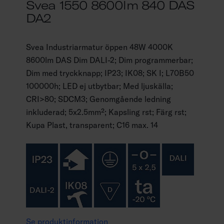
Svea 1550 8600lm 840 DAS
DA2
Svea Industriarmatur öppen 48W 4000K
8600lm DAS Dim DALI-2; Dim programmerbar;
Dim med tryckknapp; IP23; IK08; SK I; L70B50
100000h; LED ej utbytbar; Med ljuskälla;
CRI>80; SDCM3; Genomgående ledning
inkluderad; 5x2.5mm²; Kapsling rst; Färg rst;
Kupa Plast, transparent; C16 max. 14
Se produktinformation