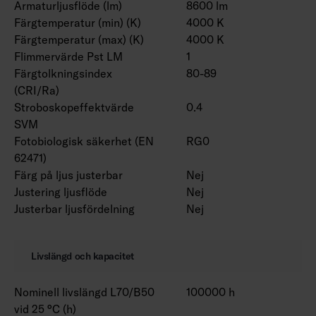
Armaturljusflöde (lm)
8600 lm
Färgtemperatur (min) (K)
4000 K
Färgtemperatur (max) (K)
4000 K
Flimmervärde Pst LM
1
Färgtolkningsindex
80-89
(CRI/Ra)
Stroboskopeffektvärde
0.4
SVM
Fotobiologisk säkerhet (EN
RG0
62471)
Färg på ljus justerbar
Nej
Justering ljusflöde
Nej
Justerbar ljusfördelning
Nej
Livslängd och kapacitet
Nominell livslängd L70/B50
100000 h
vid 25 °C (h)