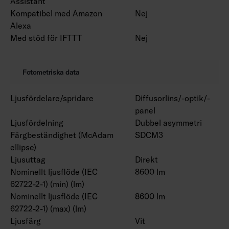
Assistant
Kompatibel med Amazon
Nej
Alexa
Med stöd för IFTTT
Nej
Fotometriska data
Ljusfördelare/spridare
Diffusorlins/-optik/-
panel
Ljusfördelning
Dubbel asymmetri
Färgbeständighet (McAdam
SDCM3
ellipse)
Ljusuttag
Direkt
Nominellt ljusflöde (IEC
8600 lm
62722-2-1) (min) (lm)
Nominellt ljusflöde (IEC
8600 lm
62722-2-1) (max) (lm)
Ljusfärg
Vit