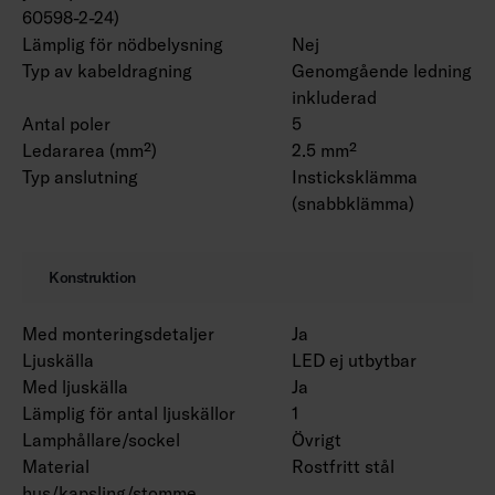
60598-2-24)
Lämplig för nödbelysning
Nej
Typ av kabeldragning
Genomgående ledning
inkluderad
Antal poler
5
Ledararea (mm²)
2.5 mm²
Typ anslutning
Insticksklämma
(snabbklämma)
Konstruktion
Med monteringsdetaljer
Ja
Ljuskälla
LED ej utbytbar
Med ljuskälla
Ja
Lämplig för antal ljuskällor
1
Lamphållare/sockel
Övrigt
Material
Rostfritt stål
hus/kapsling/stomme