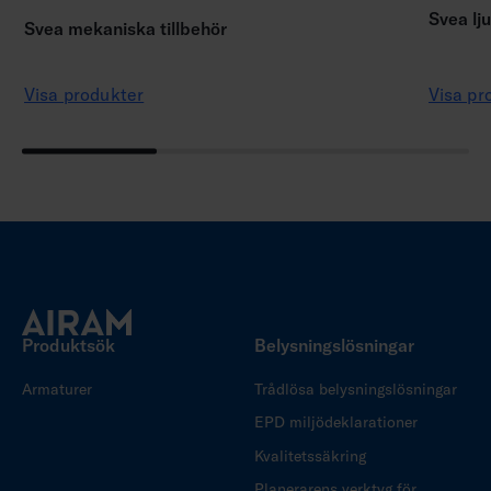
Svea lju
Svea mekaniska tillbehör
Visa produkter
Visa pr
Produktsök
Belysningslösningar
Armaturer
Trådlösa belysningslösningar
EPD miljödeklarationer
Kvalitetssäkring
Planerarens verktyg för