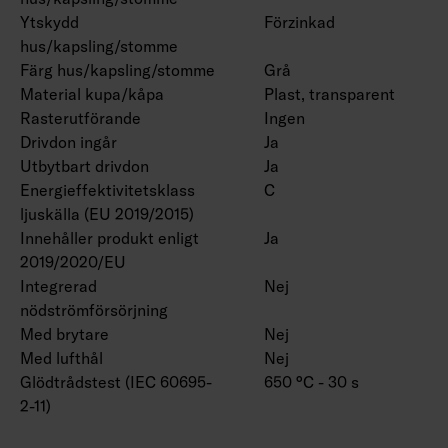
Ytskydd
Förzinkad
hus/kapsling/stomme
Färg hus/kapsling/stomme
Grå
Material kupa/kåpa
Plast, transparent
Rasterutförande
Ingen
Drivdon ingår
Ja
Utbytbart drivdon
Ja
Energieffektivitetsklass
C
ljuskälla (EU 2019/2015)
Innehåller produkt enligt
Ja
2019/2020/EU
Integrerad
Nej
nödströmförsörjning
Med brytare
Nej
Med lufthål
Nej
Glödtrådstest (IEC 60695-
650 °C - 30 s
2-11)