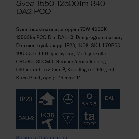
Svea 1550 12500lm 840
DA2 PCO
Svea Industriarmatur öppen 79W 4000K
12500lm PCO Dim DALI-2; Dim programmerbar;
Dim med tryckknapp; IP23; IK08; SK I; L70B50
100000h; LED ej utbytbar; Med ljuskälla;
CRI>80; SDCM3; Genomgående ledning
inkluderad; 5x2.5mm²; Kapsling rst; Färg rst;
Kupa Plast, opal; C16 max. 14
Se produktinformation