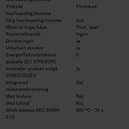
Ytskydd
Förzinkad
hus/kapsling/stomme
Färg hus/kapsling/stomme
Grå
Material kupa/kåpa
Plast, opal
Rasterutförande
Ingen
Drivdon ingår
Ja
Utbytbart drivdon
Ja
Energieffektivitetsklass
C
ljuskälla (EU 2019/2015)
Innehåller produkt enligt
Ja
2019/2020/EU
Integrerad
Nej
nödströmförsörjning
Med brytare
Nej
Med lufthål
Nej
Glödtrådstest (IEC 60695-
650 °C - 30 s
2-11)