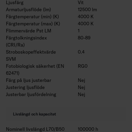
Ljusfärg
Vit
Armaturljusflöde (lm)
12500 lm
Färgtemperatur (min) (K)
4000 K
Färgtemperatur (max) (K)
4000 K
Flimmervärde Pst LM
1
Färgtolkningsindex
80-89
(CRI/Ra)
Stroboskopeffektvärde
0.4
SVM
Fotobiologisk säkerhet (EN
RG0
62471)
Färg på ljus justerbar
Nej
Justering ljusflöde
Nej
Justerbar ljusfördelning
Nej
Livslängd och kapacitet
Nominell livslängd L70/B50
100000 h