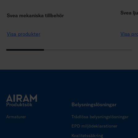
Svea lju
Svea mekaniska tillbehör
Visa produkter
Visa pr
Produktsök
Belysningslösningar
Armaturer
Trådlösa belysningslösningar
EPD miljödeklarationer
Kvalitetssäkring