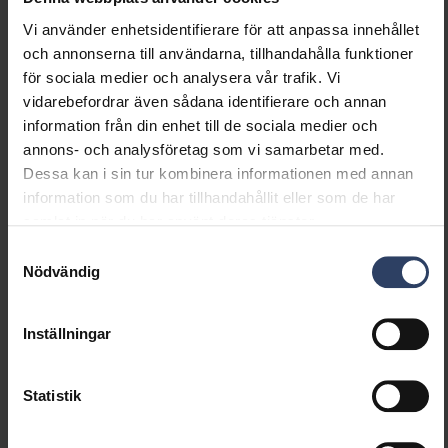
Vi använder enhetsidentifierare för att anpassa innehållet
och annonserna till användarna, tillhandahålla funktioner
Dimning och styrning
för sociala medier och analysera vår trafik. Vi
vidarebefordrar även sådana identifierare och annan
Dimningsbar
Ja
information från din enhet till de sociala medier och
Dimning 0-10 V
Nej
annons- och analysföretag som vi samarbetar med.
Dimning 1-10 V
Nej
Dessa kan i sin tur kombinera informationen med annan
Dimning DALI
Ja
information som du har tillhandahållit eller som de har
Dimning DALI-2
Ja
samlat in när du har använt deras tjänster.
Dimning DMX
Nej
Dimning DSI
Nej
Samtyckesval
Nödvändig
Dimning LineSwitch
Nej
Dimning tillverkarspecifik
Nej
Dimning
Nej
Inställningar
nätspänningsmodulering
Dimning bakkant (phase
Nej
cut-off)
Statistik
Dimning framkant (phase
Nej
cut-on)