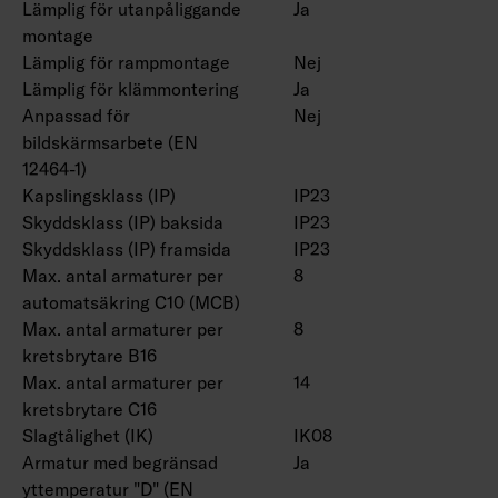
Färgtemperatur 4000 K. CRI > 80 / Ra > 80.
Lämplig för utanpåliggande
Ja
montage
IP23.
Lämplig för rampmontage
Nej
IK08.
Lämplig för klämmontering
Ja
On/off, Dali-2 med tryckknappsdimring (230V)
Anpassad för
Nej
och Casambi-styrning.
bildskärmsarbete (EN
Maximalt antal led driftdon som ska anslutas
12464-1)
till en tryckknapp är 50.
Kapslingsklass (IP)
IP23
Omgivningstemperatur -20 … 25 °C, lämplig för
Skyddsklass (IP) baksida
IP23
inomhusbruk.
Skyddsklass (IP) framsida
IP23
Livslängd L70 > 100 000 h (Ta25°C).
Max. antal armaturer per
8
Livslängd L80 100 000 h (Ta25°C).
automatsäkring C10 (MCB)
DAS = Dubbel asymmetrisk, ACMP = Akryl
Max. antal armaturer per
8
microprisma, PCO = Polykarbonat opal
kretsbrytare B16
Max. antal armaturer per
14
Dubbelparaboliskt bländskydd 4338576 (1250
kretsbrytare C16
mm) och 4338577 (1550 mm), bollskydd
Slagtålighet (IK)
IK08
(4338574 (1250 mm) och 4338575 (1550 mm)
Armatur med begränsad
Ja
och universalfäste 4310530 finns som tillbehör.
yttemperatur "D" (EN