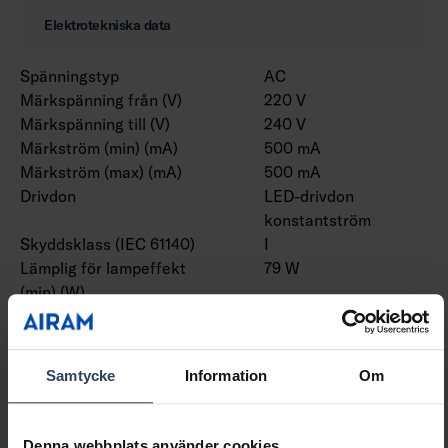
Elektrotekniska data
Spänningstyp
AC
Märkspänning från (V)
220 V
Märkspänning till (V)
240 V
Märkström (min) (mA)
500 mA
Märkström (max) (mA)
500 mA
Drivdon
LED-drivdon
konstantström
Skyddsklass (IEC 61140)
I
Lämplig för lampeffekt
79 W
(min) (W)
Lämplig för lampeffekt
79 W
(max) (W)
Max. systemeffekt (W)
79 W
Samtycke
Information
Om
Ljusutbyte (lm/W)
158 lm/W
Effektfaktor
0.9
Distorsion (THD)
10 THD
Denna webbplats använder cookies