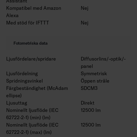
Assistant
Kompatibel med Amazon
Nej
Alexa
Med stöd för IFTTT
Nej
Fotometriska data
Ljusfördelare/spridare
Diffusorlins/-optik/-
panel
Ljusfördelning
Symmetrisk
Spridningsvinkel
Öppen stråle
Färgbeständighet (McAdam
SDCM3
ellipse)
Ljusuttag
Direkt
Nominellt ljusflöde (IEC
12500 lm
62722-2-1) (min) (lm)
Nominellt ljusflöde (IEC
12500 lm
62722-2-1) (max) (lm)