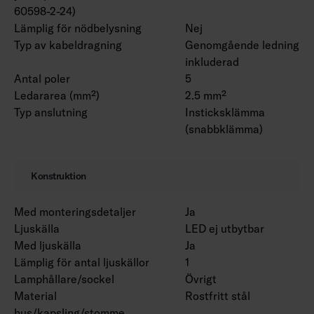
60598-2-24)
Lämplig för nödbelysning
Nej
Typ av kabeldragning
Genomgående ledning
inkluderad
Antal poler
5
Ledararea (mm²)
2.5 mm²
Typ anslutning
Insticksklämma
(snabbklämma)
Konstruktion
Med monteringsdetaljer
Ja
Ljuskälla
LED ej utbytbar
Med ljuskälla
Ja
Lämplig för antal ljuskällor
1
Lamphållare/sockel
Övrigt
Material
Rostfritt stål
hus/kapsling/stomme