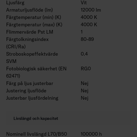
Ljusfärg
Vit
Armaturljusflöde (lm)
12000 lm
Färgtemperatur (min) (K)
4000 K
Färgtemperatur (max) (K)
4000 K
Flimmervärde Pst LM
1
Färgtolkningsindex
80-89
(CRI/Ra)
Stroboskopeffektvärde
0.4
SVM
Fotobiologisk säkerhet (EN
RG0
62471)
Färg på ljus justerbar
Nej
Justering ljusflöde
Nej
Justerbar ljusfördelning
Nej
Livslängd och kapacitet
Nominell livslängd L70/B50
100000 h