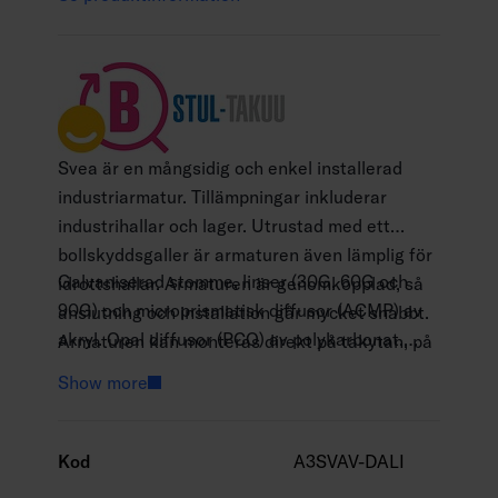
Svea är en mångsidig och enkel installerad
industriarmatur. Tillämpningar inkluderar
industrihallar och lager. Utrustad med ett
bollskyddsgaller är armaturen även lämplig för
Galvaniserad stomme, linser (30G, 60G och
idrottshallar. Armaturen är genomkopplad, så
90G) och microprismatisk diffusor (ACMP) av
anslutning och installation går mycket snabbt.
akryl. Opal diffusor (PCO) av polykarbonat.
Armaturen kan monteras direkt på takytan, på
Armaturen går även få med
en upphängningsskena eller på en horisontell
Show more
dubbelassymetriskt ljusdistribution (DAS).
upphängningsvajer med linfästet integrerat i
Skyddsklass I.
armaturen. Ett brett urval av olika optik och
Ytmontering eller linmontage med inbyggt
alternativ för ljusstyrning finns i produktserien.
Kod
A3SVAV-DALI
linfäste med en upphängningskrok integrerad i
Med dubbelparaboliska bländskydd tillgängligt