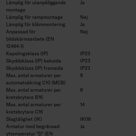
Färgtemperatur 4000 K. CRI > 80 / Ra > 80.
Lämplig för utanpåliggande
Ja
montage
IP23.
Lämplig för rampmontage
Nej
IK08.
Lämplig för klämmontering
Ja
On/off, Dali-2 med tryckknappsdimring (230V)
Anpassad för
Nej
och Casambi-styrning.
bildskärmsarbete (EN
Maximalt antal led driftdon som ska anslutas
12464-1)
till en tryckknapp är 50.
Kapslingsklass (IP)
IP23
Omgivningstemperatur -20 … 25 °C, lämplig för
Skyddsklass (IP) baksida
IP23
inomhusbruk.
Skyddsklass (IP) framsida
IP23
Livslängd L70 > 100 000 h (Ta25°C).
Max. antal armaturer per
8
Livslängd L80 100 000 h (Ta25°C).
automatsäkring C10 (MCB)
DAS = Dubbel asymmetrisk, ACMP = Akryl
Max. antal armaturer per
8
microprisma, PCO = Polykarbonat opal
kretsbrytare B16
Max. antal armaturer per
14
Dubbelparaboliskt bländskydd 4338576 (1250
kretsbrytare C16
mm) och 4338577 (1550 mm), bollskydd
Slagtålighet (IK)
IK08
(4338574 (1250 mm) och 4338575 (1550 mm)
Armatur med begränsad
Ja
och universalfäste 4310530 finns som tillbehör.
yttemperatur "D" (EN