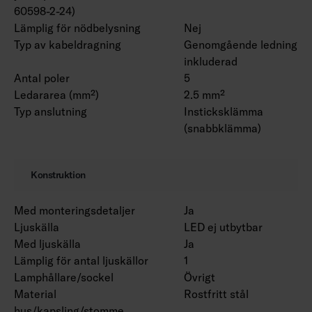
60598-2-24)
Lämplig för nödbelysning
Nej
Typ av kabeldragning
Genomgående ledning
inkluderad
Antal poler
5
Ledararea (mm²)
2.5 mm²
Typ anslutning
Insticksklämma
(snabbklämma)
Konstruktion
Med monteringsdetaljer
Ja
Ljuskälla
LED ej utbytbar
Med ljuskälla
Ja
Lämplig för antal ljuskällor
1
Lamphållare/sockel
Övrigt
Material
Rostfritt stål
hus/kapsling/stomme