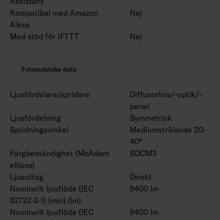
Assistant
Kompatibel med Amazon
Nej
Alexa
Med stöd för IFTTT
Nej
Fotometriska data
Ljusfördelare/spridare
Diffusorlins/-optik/-
panel
Ljusfördelning
Symmetrisk
Spridningsvinkel
Mediumstrålande 20-
40°
Färgbeständighet (McAdam
SDCM3
ellipse)
Ljusuttag
Direkt
Nominellt ljusflöde (IEC
8400 lm
62722-2-1) (min) (lm)
Nominellt ljusflöde (IEC
8400 lm