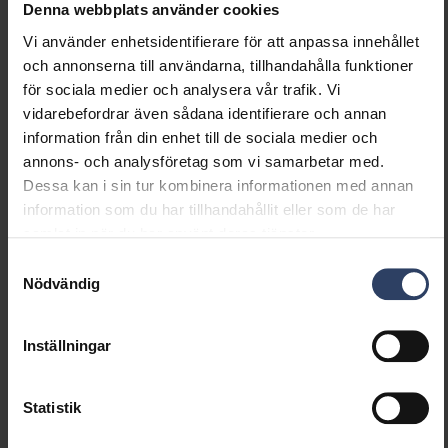
Denna webbplats använder cookies
Vi använder enhetsidentifierare för att anpassa innehållet
Dimning och styrning
och annonserna till användarna, tillhandahålla funktioner
för sociala medier och analysera vår trafik. Vi
Dimningsbar
Ja
vidarebefordrar även sådana identifierare och annan
Dimning 0-10 V
Nej
information från din enhet till de sociala medier och
Dimning 1-10 V
Nej
annons- och analysföretag som vi samarbetar med.
Dimning DALI
Ja
Dessa kan i sin tur kombinera informationen med annan
Dimning DALI-2
Ja
information som du har tillhandahållit eller som de har
Dimning DMX
Nej
samlat in när du har använt deras tjänster.
Dimning DSI
Nej
Samtyckesval
Dimning LineSwitch
Nej
Nödvändig
Dimning tillverkarspecifik
Nej
Dimning
Nej
nätspänningsmodulering
Inställningar
Dimning bakkant (phase
Nej
cut-off)
Statistik
Dimning framkant (phase
Nej
cut-on)