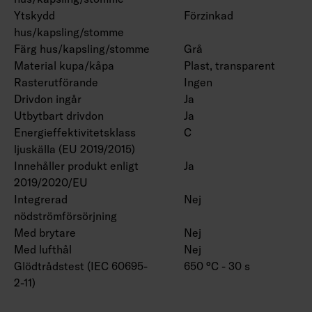
Ytskydd
Förzinkad
hus/kapsling/stomme
Färg hus/kapsling/stomme
Grå
Material kupa/kåpa
Plast, transparent
Rasterutförande
Ingen
Drivdon ingår
Ja
Utbytbart drivdon
Ja
Energieffektivitetsklass
C
ljuskälla (EU 2019/2015)
Innehåller produkt enligt
Ja
2019/2020/EU
Integrerad
Nej
nödströmförsörjning
Med brytare
Nej
Med lufthål
Nej
Glödtrådstest (IEC 60695-
650 °C - 30 s
2-11)