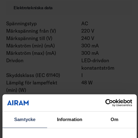
Elektrotekniska data
Spänningstyp
AC
Märkspänning från (V)
220 V
Märkspänning till (V)
240 V
Märkström (min) (mA)
300 mA
Märkström (max) (mA)
300 mA
Drivdon
LED-drivdon
konstantström
Skyddsklass (IEC 61140)
I
Lämplig för lampeffekt
48 W
(min) (W)
Lämplig för lampeffekt
48 W
(max) (W)
Max. systemeffekt (W)
48 W
Ljusutbyte (lm/W)
175 lm/W
Samtycke
Information
Om
Effektfaktor
0.9
Distorsion (THD)
10 THD