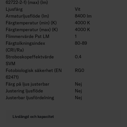
62722-2-1) (max) (lm)
Ljusfärg
Vit
Armaturljusflöde (lm)
8400 lm
Färgtemperatur (min) (K)
4000 K
Färgtemperatur (max) (K)
4000 K
Flimmervärde Pst LM
1
Färgtolkningsindex
80-89
(CRI/Ra)
Stroboskopeffektvärde
0.4
SVM
Fotobiologisk säkerhet (EN
RG0
62471)
Färg på ljus justerbar
Nej
Justering ljusflöde
Nej
Justerbar ljusfördelning
Nej
Livslängd och kapacitet