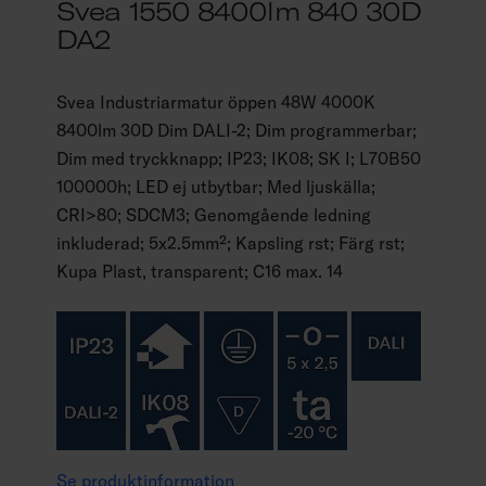
Svea 1550 8400lm 840 30D
DA2
Svea Industriarmatur öppen 48W 4000K
8400lm 30D Dim DALI-2; Dim programmerbar;
Dim med tryckknapp; IP23; IK08; SK I; L70B50
100000h; LED ej utbytbar; Med ljuskälla;
CRI>80; SDCM3; Genomgående ledning
inkluderad; 5x2.5mm²; Kapsling rst; Färg rst;
Kupa Plast, transparent; C16 max. 14
Se produktinformation