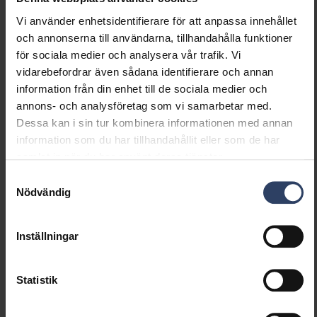
Vi använder enhetsidentifierare för att anpassa innehållet
och annonserna till användarna, tillhandahålla funktioner
Dimning och styrning
för sociala medier och analysera vår trafik. Vi
vidarebefordrar även sådana identifierare och annan
Dimningsbar
Ja
information från din enhet till de sociala medier och
Dimning 0-10 V
Nej
annons- och analysföretag som vi samarbetar med.
Dimning 1-10 V
Nej
Dessa kan i sin tur kombinera informationen med annan
Dimning DALI
Ja
information som du har tillhandahållit eller som de har
Dimning DALI-2
Ja
samlat in när du har använt deras tjänster.
Dimning DMX
Nej
Dimning DSI
Nej
Samtyckesval
Nödvändig
Dimning LineSwitch
Nej
Dimning tillverkarspecifik
Nej
Dimning
Nej
Inställningar
nätspänningsmodulering
Dimning bakkant (phase
Nej
cut-off)
Statistik
Dimning framkant (phase
Nej
cut-on)