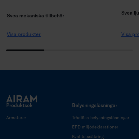
Svea lju
Svea mekaniska tillbehör
Visa produkter
Visa pr
Produktsök
Belysningslösningar
Armaturer
Trådlösa belysningslösningar
EPD miljödeklarationer
Kvalitetssäkring