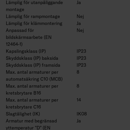
Färgtemperatur 4000 K. CRI > 80 / Ra > 80.
Lämplig för utanpåliggande
Ja
montage
IP23.
Lämplig för rampmontage
Nej
IK08.
Lämplig för klämmontering
Ja
On/off, Dali-2 med tryckknappsdimring (230V)
Anpassad för
Nej
och Casambi-styrning.
bildskärmsarbete (EN
Maximalt antal led driftdon som ska anslutas
12464-1)
till en tryckknapp är 50.
Kapslingsklass (IP)
IP23
Omgivningstemperatur -20 … 25 °C, lämplig för
Skyddsklass (IP) baksida
IP23
inomhusbruk.
Skyddsklass (IP) framsida
IP23
Livslängd L70 > 100 000 h (Ta25°C).
Max. antal armaturer per
8
Livslängd L80 100 000 h (Ta25°C).
automatsäkring C10 (MCB)
DAS = Dubbel asymmetrisk, ACMP = Akryl
Max. antal armaturer per
8
microprisma, PCO = Polykarbonat opal
kretsbrytare B16
Max. antal armaturer per
14
Dubbelparaboliskt bländskydd 4338576 (1250
kretsbrytare C16
mm) och 4338577 (1550 mm), bollskydd
Slagtålighet (IK)
IK08
(4338574 (1250 mm) och 4338575 (1550 mm)
Armatur med begränsad
Ja
och universalfäste 4310530 finns som tillbehör.
yttemperatur "D" (EN