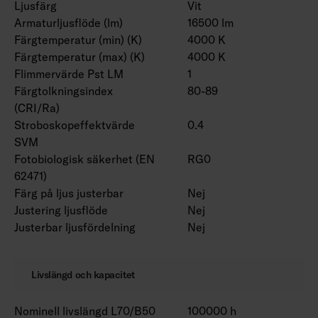
Ljusfärg
Vit
Armaturljusflöde (lm)
16500 lm
Färgtemperatur (min) (K)
4000 K
Färgtemperatur (max) (K)
4000 K
Flimmervärde Pst LM
1
Färgtolkningsindex
80-89
(CRI/Ra)
Stroboskopeffektvärde
0.4
SVM
Fotobiologisk säkerhet (EN
RG0
62471)
Färg på ljus justerbar
Nej
Justering ljusflöde
Nej
Justerbar ljusfördelning
Nej
Livslängd och kapacitet
Nominell livslängd L70/B50
100000 h