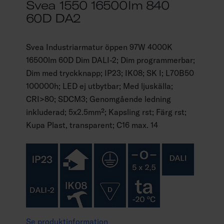
Svea 1550 16500lm 840
60D DA2
Svea Industriarmatur öppen 97W 4000K
16500lm 60D Dim DALI-2; Dim programmerbar;
Dim med tryckknapp; IP23; IK08; SK I; L70B50
100000h; LED ej utbytbar; Med ljuskälla;
CRI>80; SDCM3; Genomgående ledning
inkluderad; 5x2.5mm²; Kapsling rst; Färg rst;
Kupa Plast, transparent; C16 max. 14
Se produktinformation