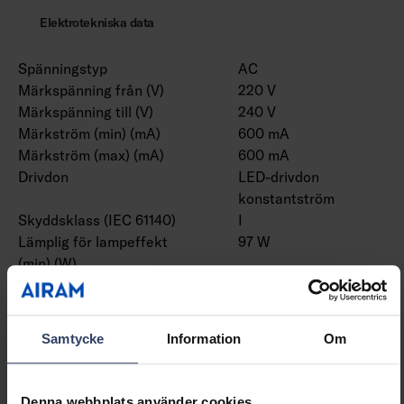
Elektrotekniska data
Spänningstyp
AC
Märkspänning från (V)
220 V
Märkspänning till (V)
240 V
Märkström (min) (mA)
600 mA
Märkström (max) (mA)
600 mA
Drivdon
LED-drivdon
konstantström
Skyddsklass (IEC 61140)
I
Lämplig för lampeffekt
97 W
(min) (W)
Lämplig för lampeffekt
97 W
(max) (W)
Max. systemeffekt (W)
97 W
Samtycke
Information
Om
Ljusutbyte (lm/W)
170 lm/W
Effektfaktor
0.9
Distorsion (THD)
10 THD
Denna webbplats använder cookies