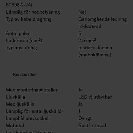
60598-2-24)
Lämplig för nödbelysning
Nej
Typ av kabeldragning
Genomgående ledning
inkluderad
Antal poler
5
Ledararea (mm²)
2.5 mm²
Typ anslutning
Insticksklämma
(snabbklämma)
Konstruktion
Med monteringsdetaljer
Ja
Ljuskälla
LED ej utbytbar
Med ljuskälla
Ja
Lämplig för antal ljuskällor
1
Lamphållare/sockel
Övrigt
Material
Rostfritt stål
hus/kapsling/stomme