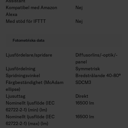
Assistant
Kompatibel med Amazon
Nej
Alexa
Med stöd för IFTTT
Nej
Fotometriska data
Ljusfördelare/spridare
Diffusorlins/-optik/-
panel
Ljusfördelning
Symmetrisk
Spridningsvinkel
Bredstrålande 40-80°
Färgbeständighet (McAdam
SDCM3
ellipse)
Ljusuttag
Direkt
Nominellt ljusflöde (IEC
16500 lm
62722-2-1) (min) (lm)
Nominellt ljusflöde (IEC
16500 lm
62722-2-1) (max) (lm)