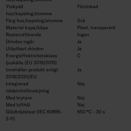
Ytskydd
Förzinkad
hus/kapsling/stomme
Färg hus/kapsling/stomme
Grå
Material kupa/kåpa
Plast, transparent
Rasterutförande
Ingen
Drivdon ingår
Ja
Utbytbart drivdon
Ja
Energieffektivitetsklass
C
ljuskälla (EU 2019/2015)
Innehåller produkt enligt
Ja
2019/2020/EU
Integrerad
Nej
nödströmförsörjning
Med brytare
Nej
Med lufthål
Nej
Glödtrådstest (IEC 60695-
650 °C - 30 s
2-11)