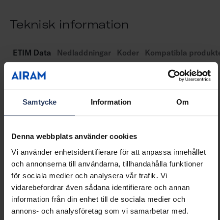
Teknisk information
ETIM Data
Nedladdningar
Koder
Kompatibla produkt
Konstruktion
Samtycke
Information
Om
Typ av tillbehör/reservdel
Övrigt
Tillbehör
Ja
Denna webbplats använder cookies
Reservdel
Nej
Vi använder enhetsidentifierare för att anpassa innehållet
Transparent
Nej
och annonserna till användarna, tillhandahålla funktioner
Färg
Vit
för sociala medier och analysera vår trafik. Vi
Material
Rostfritt stål
vidarebefordrar även sådana identifierare och annan
information från din enhet till de sociala medier och
annons- och analysföretag som vi samarbetar med.
Mått